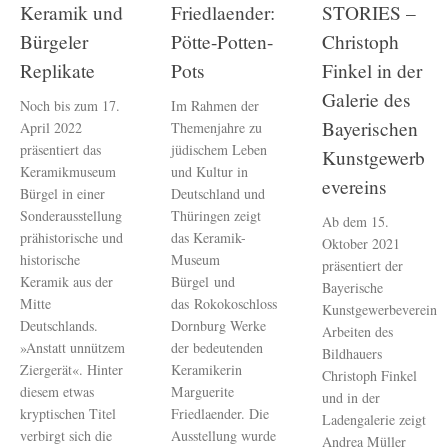
Keramik und
Friedlaender:
STORIES –
Bürgeler
Pötte-Potten-
Christoph
Replikate
Pots
Finkel in der
Galerie des
Noch bis zum 17.
Im Rahmen der
Bayerischen
April 2022
Themenjahre zu
präsentiert das
jüdischem Leben
Kunstgewerb
Keramikmuseum
und Kultur in
evereins
Bürgel in einer
Deutschland und
Sonderausstellung
Thüringen zeigt
Ab dem 15.
prähistorische und
das Keramik-
Oktober 2021
historische
Museum
präsentiert der
Keramik aus der
Bürgel und
Bayerische
Mitte
das Rokokoschloss
Kunstgewerbeverein
Deutschlands.
Dornburg Werke
Arbeiten des
»Anstatt unnützem
der bedeutenden
Bildhauers
Ziergerät«. Hinter
Keramikerin
Christoph Finkel
diesem etwas
Marguerite
und in der
kryptischen Titel
Friedlaender. Die
Ladengalerie zeigt
verbirgt sich die
Ausstellung wurde
Andrea Müller