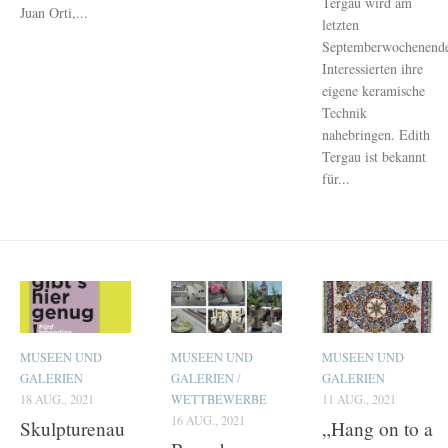
Tergau wird am
Juan Orti,...
letzten
Septemberwochenend
Interessierten ihre
eigene keramische
Technik
nahebringen. Edith
Tergau ist bekannt
für...
MUSEEN UND
MUSEEN UND
MUSEEN UND
GALERIEN
GALERIEN
/
GALERIEN
18 AUG., 2021
WETTBEWERBE
11 AUG., 2021
16 AUG., 2021
Skulpturenau
„Hang on to a