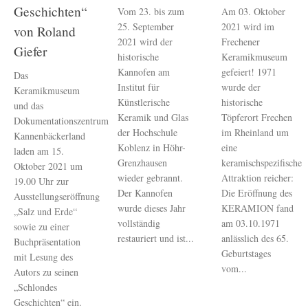
Geschichten“
Vom 23. bis zum
Am 03. Oktober
25. September
2021 wird im
von Roland
2021 wird der
Frechener
Giefer
historische
Keramikmuseum
Kannofen am
gefeiert! 1971
Das
Institut für
wurde der
Keramikmuseum
Künstlerische
historische
und das
Keramik und Glas
Töpferort Frechen
Dokumentationszentrum
der Hochschule
im Rheinland um
Kannenbäckerland
Koblenz in Höhr-
eine
laden am 15.
Grenzhausen
keramischspezifische
Oktober 2021 um
wieder gebrannt.
Attraktion reicher:
19.00 Uhr zur
Der Kannofen
Die Eröffnung des
Ausstellungseröffnung
wurde dieses Jahr
KERAMION fand
„Salz und Erde“
vollständig
am 03.10.1971
sowie zu einer
restauriert und ist...
anlässlich des 65.
Buchpräsentation
Geburtstages
mit Lesung des
vom...
Autors zu seinen
„Schlondes
Geschichten“ ein.