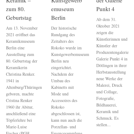
Keramik –
Kunstgewerb
der Galerie
zum 80.
emuseum
Punkt 4
Geburtstag
Berlin
Ab dem 31.
Oktober 2021
Am 13. November
Der historische
zeigen die
2021 eröffnet das
Rundgang des
Künstlerinnen und
Keramikmuseum
Zeitalters des
Künstler der
Berlin eine
Rokoko wurde im
Produzentengalerie
Ausstellung zum
Kunstgewerbemuseum
Galerie Punkt 4 in
80. Geburtstag der
Berlin neu
Dötlingen in ihrer
Keramikerin
eingerichtet.
Herbstausstellung
Christina Renker.
Nachdem der
neue Werke der
1941 in
Umbau des
Malerei, Druck
Altenburg/Thüringen
Kabinetts mit
und Collage,
geboren, machte
Mode und
Fotografie,
Cristina Renker
Accessoires des
Bildhauerei,
1960 ihr Abitur,
Rokoko
Keramik und
anschließend eine
abgeschlossen ist,
Schmuck. Es
Töpferlehre bei
kann nun auch die
stellen...
Marie-Luise
Porzellan- und
Fischer (PGH...
Fayencesammlung