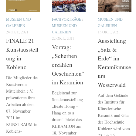
MUSEEN UND
FACHVORTRÄGE
/
MUSEEN UND
GALERIEN
MUSEEN UND
GALERIEN
24 OKT., 2021
GALERIEN
13 OKT., 2021
22 OKT., 2021
FINALE 21
Ausstellung
Vortrag:
Kunstausstell
„Salz &
„Scherben
ung in
Erde“ im
erzählen
Koblenz
Keramikmuse
Geschichten“
um
Die Mitglieder des
im Keramion
Westerwald
Kunstverein
Mittelrhein e.V.
Begleitend zur
Auf dem Gelände
präsentieren ihre
Sonderausstellung
des Instituts für
Arbeiten ab dem
„Beate Höing –
Künstlerische
07. November
Hang on to a
Keramik und Glas
2021 im
dream“ bietet das
der Hochschule
KUNSTRAUM in
KERAMION am
Koblenz wird vom
Koblenz-
18. November
23. bis 25.