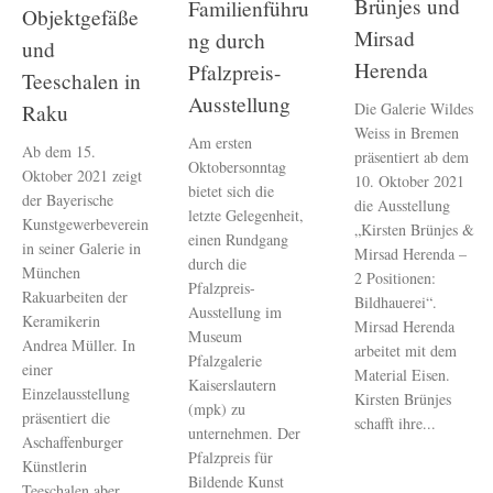
Brünjes und
Familienführu
Objektgefäße
Mirsad
ng durch
und
Herenda
Pfalzpreis-
Teeschalen in
Ausstellung
Die Galerie Wildes
Raku
Weiss in Bremen
Am ersten
Ab dem 15.
präsentiert ab dem
Oktobersonntag
Oktober 2021 zeigt
10. Oktober 2021
bietet sich die
der Bayerische
die Ausstellung
letzte Gelegenheit,
Kunstgewerbeverein
„Kirsten Brünjes &
einen Rundgang
in seiner Galerie in
Mirsad Herenda –
durch die
München
2 Positionen:
Pfalzpreis-
Rakuarbeiten der
Bildhauerei“.
Ausstellung im
Keramikerin
Mirsad Herenda
Museum
Andrea Müller. In
arbeitet mit dem
Pfalzgalerie
einer
Material Eisen.
Kaiserslautern
Einzelausstellung
Kirsten Brünjes
(mpk) zu
präsentiert die
schafft ihre...
unternehmen. Der
Aschaffenburger
Pfalzpreis für
Künstlerin
Bildende Kunst
Teeschalen aber