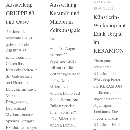
GALERIEN
Ausstellung
Ausstellung
18 AUG., 2021
GRUPPE 83
Keramik und
Künstlerin-
und Gäste
Malerei in
Workshop mit
Zeitkunstgale
Ab dem 11.
Edith Tergau
rie
September 2021
im
präsentiert die
Vom 28. August
KERAMION
GRUPPE 83
bis zum 22.
gemeinsam mit
Einen ganz
September 2021
Gästen ihre
besonderen
präsentiert die
Keramikarbeiten in
Künstlerinnen-
Zeitkunstgalerie in
der Galerie Zeit
Workshop bietet
Halle/ Saale
und Narum in
das KERAMION
Malerei von
Deidesheim. Gäste:
in diesem Jahr
Andrea Damp und
Volker
angesichts seines
Keramik von Karl
Brüggemann,
50jährigen
Fulle unter dem
Deutschland
Jubiläums. Die
Titel „So ist es“.
Myriam Jimenez,
niederländische
„Die Bilder von
Spanien Torbjørn
Künstlerin Edith
Andrea Damp...
Kvasbø, Norwegen