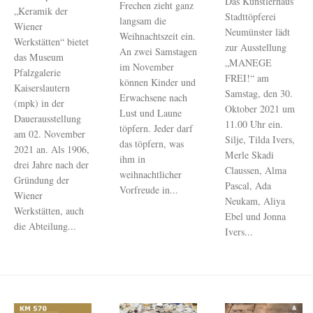
Das Künstlerhaus
Frechen zieht ganz
„Keramik der
Stadttöpferei
langsam die
Wiener
Neumünster lädt
Weihnachtszeit ein.
Werkstätten“ bietet
zur Ausstellung
An zwei Samstagen
das Museum
„MANEGE
im November
Pfalzgalerie
FREI!“ am
können Kinder und
Kaiserslautern
Samstag, den 30.
Erwachsene nach
(mpk) in der
Oktober 2021 um
Lust und Laune
Dauerausstellung
11.00 Uhr ein.
töpfern. Jeder darf
am 02. November
Silje, Tilda Ivers,
das töpfern, was
2021 an. Als 1906,
Merle Skadi
ihm in
drei Jahre nach der
Claussen, Alma
weihnachtlicher
Gründung der
Pascal, Ada
Vorfreude in...
Wiener
Neukam, Aliya
Werkstätten, auch
Ebel und Jonna
die Abteilung...
Ivers...