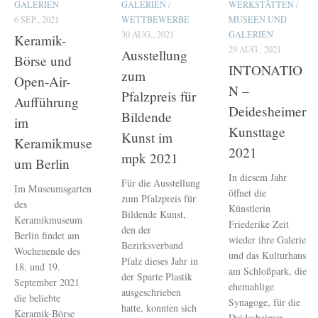
GALERIEN
GALERIEN
/
WERKSTÄTTEN
/
6 SEP., 2021
WETTBEWERBE
MUSEEN UND
30 AUG., 2021
GALERIEN
Keramik-
29 AUG., 2021
Ausstellung
Börse und
INTONATIO
zum
Open-Air-
N –
Pfalzpreis für
Aufführung
Deidesheimer
Bildende
im
Kunsttage
Kunst im
Keramikmuse
2021
mpk 2021
um Berlin
In diesem Jahr
Für die Ausstellung
Im Museumsgarten
öffnet die
zum Pfalzpreis für
des
Künstlerin
Bildende Kunst,
Keramikmuseum
Friederike Zeit
den der
Berlin findet am
wieder ihre Galerie
Bezirksverband
Wochenende des
und das Kulturhaus
Pfalz dieses Jahr in
18. und 19.
am Schloßpark, die
der Sparte Plastik
September 2021
ehemahlige
ausgeschrieben
die beliebte
Synagoge, für die
hatte, konnten sich
Keramik-Börse
Deidesheimer