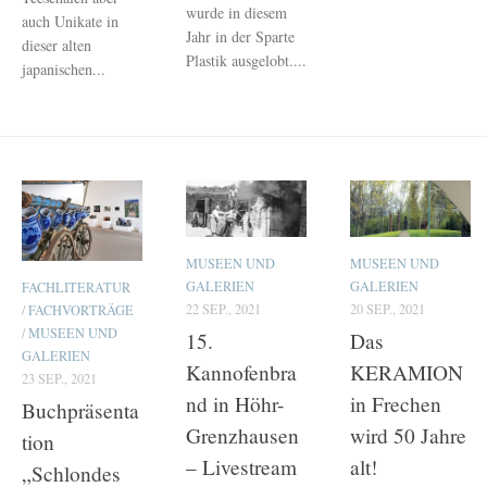
wurde in diesem
auch Unikate in
Jahr in der Sparte
dieser alten
Plastik ausgelobt....
japanischen...
MUSEEN UND
MUSEEN UND
GALERIEN
GALERIEN
FACHLITERATUR
22 SEP., 2021
20 SEP., 2021
/
FACHVORTRÄGE
/
MUSEEN UND
15.
Das
GALERIEN
Kannofenbra
KERAMION
23 SEP., 2021
nd in Höhr-
in Frechen
Buchpräsenta
Grenzhausen
wird 50 Jahre
tion
– Livestream
alt!
„Schlondes