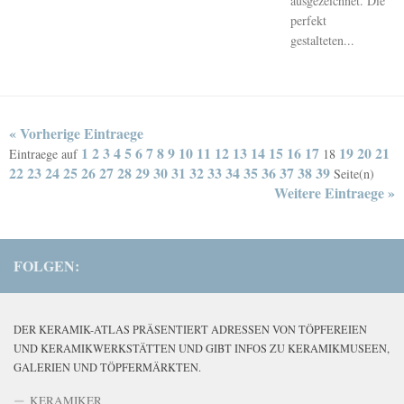
ausgezeichnet. Die
perfekt
gestalteten...
« Vorherige Eintraege
1
2
3
4
5
6
7
8
9
10
11
12
13
14
15
16
17
19
20
21
Eintraege auf
18
22
23
24
25
26
27
28
29
30
31
32
33
34
35
36
37
38
39
Seite(n)
Weitere Eintraege »
FOLGEN:
DER KERAMIK-ATLAS PRÄSENTIERT ADRESSEN VON TÖPFEREIEN
UND KERAMIKWERKSTÄTTEN UND GIBT INFOS ZU KERAMIKMUSEEN,
GALERIEN UND TÖPFERMÄRKTEN.
KERAMIKER