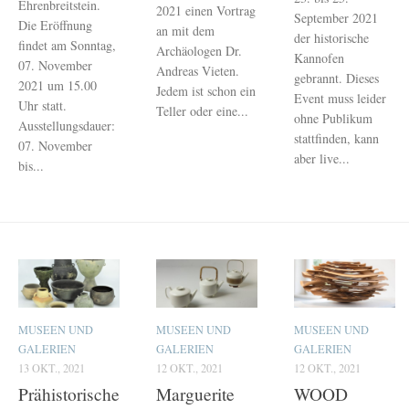
Ehrenbreitstein.
2021 einen Vortrag
September 2021
Die Eröffnung
an mit dem
der historische
findet am Sonntag,
Archäologen Dr.
Kannofen
07. November
Andreas Vieten.
gebrannt. Dieses
2021 um 15.00
Jedem ist schon ein
Event muss leider
Uhr statt.
Teller oder eine...
ohne Publikum
Ausstellungsdauer:
stattfinden, kann
07. November
aber live...
bis...
MUSEEN UND
MUSEEN UND
MUSEEN UND
GALERIEN
GALERIEN
GALERIEN
13 OKT., 2021
12 OKT., 2021
12 OKT., 2021
Prähistorische
Marguerite
WOOD