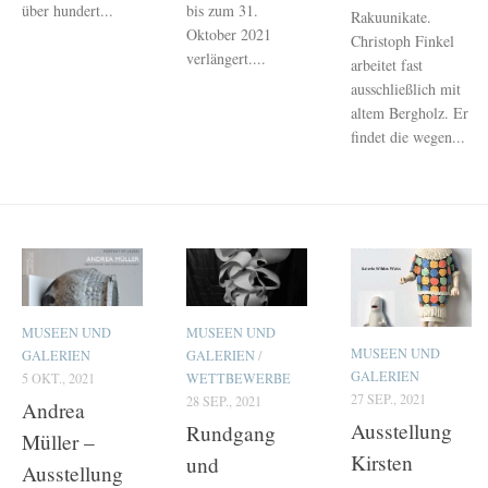
über hundert...
bis zum 31.
Rakuunikate.
Oktober 2021
Christoph Finkel
verlängert....
arbeitet fast
ausschließlich mit
altem Bergholz. Er
findet die wegen...
MUSEEN UND
MUSEEN UND
MUSEEN UND
GALERIEN
GALERIEN
/
GALERIEN
5 OKT., 2021
WETTBEWERBE
27 SEP., 2021
28 SEP., 2021
Andrea
Ausstellung
Rundgang
Müller –
Kirsten
und
Ausstellung