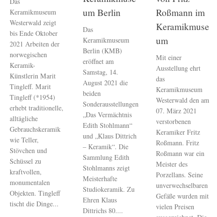
Das
um Berlin
Roßmann im
Keramikmuseum
Westerwald zeigt
Keramikmuse
Das
bis Ende Oktober
um
Keramikmuseum
2021 Arbeiten der
Berlin (KMB)
norwegischen
Mit einer
eröffnet am
Keramik-
Ausstellung ehrt
Samstag, 14.
Künstlerin Marit
das
August 2021 die
Tingleff. Marit
Keramikmuseum
beiden
Tingleff (*1954)
Westerwald den am
Sonderausstellungen
erhebt traditionelle,
07. März 2021
„Das Vermächtnis
alltägliche
verstorbenen
Edith Stohlmann“
Gebrauchskeramik
Keramiker Fritz
und „Klaus Dittrich
wie Teller,
Roßmann. Fritz
– Keramik“. Die
Stövchen und
Roßmann war ein
Sammlung Edith
Schüssel zu
Meister des
Stohlmanns zeigt
kraftvollen,
Porzellans. Seine
Meisterhafte
monumentalen
unverwechselbaren
Studiokeramik. Zu
Objekten. Tingleff
Gefäße wurden mit
Ehren Klaus
tischt die Dinge...
vielen Preisen
Dittrichs 80....