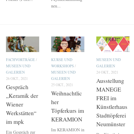
neu...
FACHVORTRÄGE
/
KURSE UND
MUSEEN UND
MUSEEN UND
WORKSHOPS
/
GALERIEN
GALERIEN
MUSEEN UND
24 OKT., 2021
26 OKT., 2021
GALERIEN
Ausstellung
25 OKT., 2021
Gespräch
MANEGE
Weihnachtlic
„Keramik der
FREI im
her
Wiener
Künstlerhaus
Töpferkurs im
Werkstätten“
Stadttöpferei
KERAMION
im mpk
Neumünster
Im KERAMION in
Ein Gespräch zur