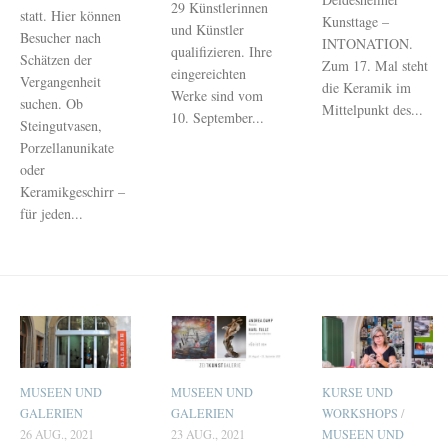
29 Künstlerinnen
statt. Hier können
Kunsttage –
und Künstler
Besucher nach
INTONATION.
qualifizieren. Ihre
Schätzen der
Zum 17. Mal steht
eingereichten
Vergangenheit
die Keramik im
Werke sind vom
suchen. Ob
Mittelpunkt des...
10. September...
Steingutvasen,
Porzellanunikate
oder
Keramikgeschirr –
für jeden...
MUSEEN UND
MUSEEN UND
KURSE UND
GALERIEN
GALERIEN
WORKSHOPS
/
26 AUG., 2021
23 AUG., 2021
MUSEEN UND