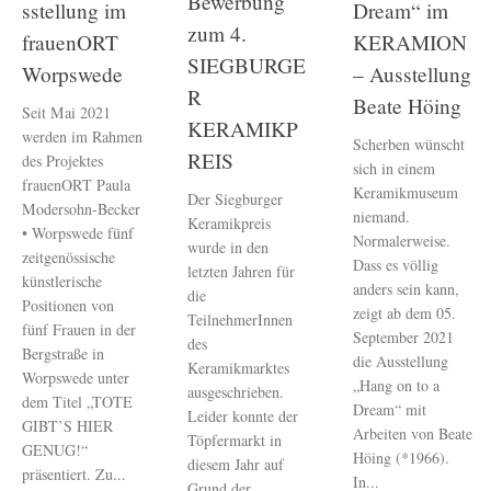
Bewerbung
sstellung im
Dream“ im
zum 4.
frauenORT
KERAMION
SIEGBURGE
Worpswede
– Ausstellung
R
Beate Höing
Seit Mai 2021
KERAMIKP
werden im Rahmen
Scherben wünscht
REIS
des Projektes
sich in einem
frauenORT Paula
Keramikmuseum
Der Siegburger
Modersohn-Becker
niemand.
Keramikpreis
• Worpswede fünf
Normalerweise.
wurde in den
zeitgenössische
Dass es völlig
letzten Jahren für
künstlerische
anders sein kann,
die
Positionen von
zeigt ab dem 05.
TeilnehmerInnen
fünf Frauen in der
September 2021
des
Bergstraße in
die Ausstellung
Keramikmarktes
Worpswede unter
„Hang on to a
ausgeschrieben.
dem Titel „TOTE
Dream“ mit
Leider konnte der
GIBT’S HIER
Arbeiten von Beate
Töpfermarkt in
GENUG!“
Höing (*1966).
diesem Jahr auf
präsentiert. Zu...
In...
Grund der