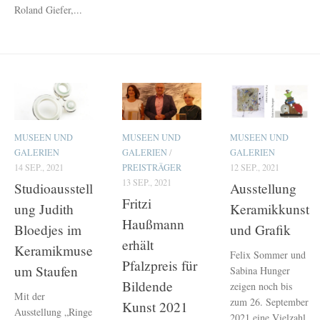
Roland Giefer,...
MUSEEN UND
MUSEEN UND
MUSEEN UND
GALERIEN
GALERIEN
/
GALERIEN
14 SEP., 2021
PREISTRÄGER
12 SEP., 2021
13 SEP., 2021
Studioausstell
Ausstellung
Fritzi
ung Judith
Keramikkunst
Haußmann
Bloedjes im
und Grafik
erhält
Keramikmuse
Felix Sommer und
Pfalzpreis für
um Staufen
Sabina Hunger
Bildende
zeigen noch bis
Mit der
zum 26. September
Kunst 2021
Ausstellung „Ringe
2021 eine Vielzahl