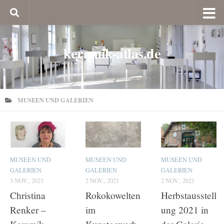
keramik-atlas.de
MUSEEN UND GALERIEN
MUSEEN UND
MUSEEN UND
MUSEEN UND
GALERIEN
GALERIEN
GALERIEN
3 NOV., 2021
2 NOV., 2021
2 NOV., 2021
Christina
Rokokowelten
Herbstausstell
Renker –
im
ung 2021 in