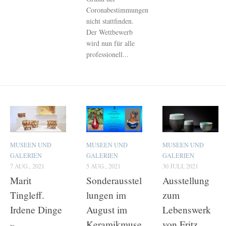
Coronabestimmungen
nicht stattfinden.
Der Wettbewerb
wird nun für alle
professionell...
MUSEEN UND
MUSEEN UND
MUSEEN UND
GALERIEN
GALERIEN
GALERIEN
7 AUG., 2021
5 AUG., 2021
30 JULI, 2021
Marit
Sonderausstel
Ausstellung
Tingleff.
lungen im
zum
Irdene Dinge
August im
Lebenswerk
Keramikmuse
von Fritz