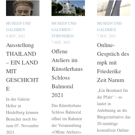
MUSEEN UND
MUSEEN UND
MUSEEN UND
GALERIEN
GALERIEN
/
GALERIEN
8 SEP., 2021
STIPENDIEN
7 SEP., 2021
7 SEP., 2021
Ausstellung
Online-
Offene
THAILAND
Gespräch des
Ateliers im
– EIN LAND
mpk mit
Künstlerhaus
MIT
Friederike
Schloss
GESCHICHT
Zeit Narum
Balmoral
E
„Ein Bernhard für
2021
die Pfalz“ – so
In der Galerie
lautet in
Das Künstlerhaus
Heller in
Anlehnung an die
Schloss Balmoral
Heidelberg können
Bürgerinitiative das
öffnet im Rahmen
Besucher noch bis
20-minütige
der Veranstaltung
zum 07. November
kostenfreie Online-
»Offene Ateliers«
2021