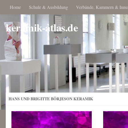
Home
Schule & Ausbildung
Verbände, Kammern & Innu
keramik-atlas.de
HANS UND BRIGITTE BÖRJESON KERAMIK