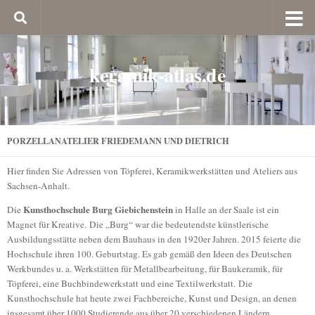
keramik-atlas.de
PORZELLANATELIER FRIEDEMANN UND DIETRICH
Hier finden Sie Adressen von Töpferei, Keramikwerkstätten und Ateliers aus
Sachsen-Anhalt.
Kunsthochschule Burg Giebichenstein
Die
in Halle an der Saale ist ein
Magnet für Kreative. Die „Burg“ war die bedeutendste künstlerische
Ausbildungsstätte neben dem Bauhaus in den 1920er Jahren. 2015 feierte die
Hochschule ihren 100. Geburtstag. Es gab gemäß den Ideen des Deutschen
Werkbundes u. a. Werkstätten für Metallbearbeitung, für Baukeramik, für
Töpferei, eine Buchbindewerkstatt und eine Textilwerkstatt. Die
Kunsthochschule hat heute zwei Fachbereiche, Kunst und Design, an denen
insgesamt über 1000 Studierende aus über 20 verschiedenen Ländern