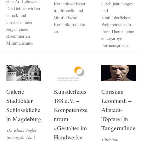
eine Art Leinwand.
Keramikwerkstatt
durch jahrelanges
Die Gefäße wirken
traditionelle und
und
barock und
künstlerische
kontinuierliches
überladen oder
Keramikprodukte
Weiterenwickeln
zeigen einen
an.
ihrer Themen eine
akzentuierten
einzigartige
Minimalismus.
Formensprache.
Galerie
Künstlerhaus
Christian
Stadtfelder
188 e.V. –
Leonhardt –
Schlossküche
Kompetenzze
Altstadt-
in Magdeburg
ntrum
Töpferei in
»Gestalter im
Tangermünde
Dr. Klaus Vogler
Handwerk«
Steinigstr. 12a |
Christian