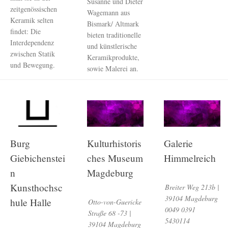
Susanne und Dieter
zeitgenössischen
Wagemann aus
Keramik selten
Bismark/ Altmark
findet: Die
bieten traditionelle
Interdependenz
und künstlerische
zwischen Statik
Keramikprodukte,
und Bewegung.
sowie Malerei an.
Burg
Kulturhistoris
Galerie
Giebichenstei
ches Museum
Himmelreich
n
Magdeburg
Kunsthochsc
Breiter Weg 213b |
39104 Magdeburg
hule Halle
Otto-von-Guericke
0049 0391
Straße 68 -73 |
5430114
39104 Magdeburg