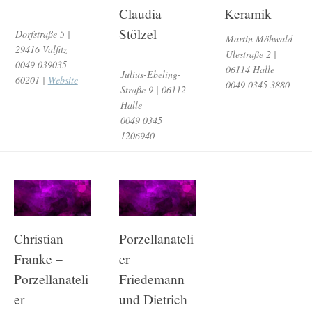
Claudia
Keramik
Stölzel
Dorfstraße 5 |
Martin Möhwald
29416 Valfitz
Ulestraße 2 |
0049 039035
06114 Halle
Julius-Ebeling-
60201 |
Website
0049 0345 3880
Straße 9 | 06112
Halle
0049 0345
1206940
Christian
Porzellanateli
Franke –
er
Porzellanateli
Friedemann
er
und Dietrich