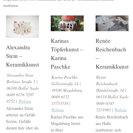
studieren.
Karinas
Renée
Alexandra
Töpferkunst –
Reichenbach
Stein –
Karina
–
Keramikkunst
Paschke
Keramikkunst
Alexandra Stein
Karina Paschke
Renée
Berliner Straße 5 |
Gellertstraße 14 |
Reichenbach
06108 Halle/ Saale
39108 Magdeburg
Händelstraße 34 |
0049 0176 5297
0049 0152
06114 Halle/ Saale
8752 |
Website
33753530 |
0049 0345
Alexandra Stein
Website
5231983 |
Website
arbeitet an Gefäß-
Karina Paschke aus
Renée Reichenbach
Serien. Gefäße
Magdeburg bietet
aus Halle
dienen hier eher als
in ihrer
erarbeitete sich