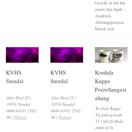
Gesicht zu tun hat,
macht ihm Spaß –
Ausdruck,
Alterungsprozess,
Mimik usw.
KVHS
KVHS
Kordula
Stendal
Stendal
Kuppe
Porzellangest
altung
Altes Dorf 22 |
Altes Dorf 22 |
39576 Stendal
39576 Stendal
Kordula Kuppe
0049 03931 2582-
0049 03931 2582-
Fuchsbergstraße
86 |
Website
86 |
Website
71 | 06120 Halle
0049 0176