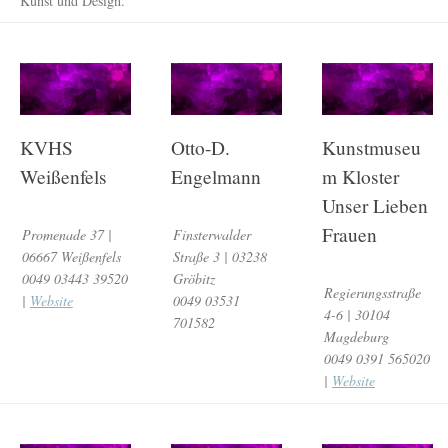
Kunst und Design.
KVHS
Otto-D.
Kunstmuseu
Weißenfels
Engelmann
m Kloster
Unser Lieben
Frauen
Promenade 37 |
Finsterwalder
06667 Weißenfels
Straße 3 | 03238
0049 03443 39520
Gröbitz
Regierungsstraße
|
Website
0049 03531
4-6 | 30104
701582
Magdeburg
0049 0391 565020
|
Website