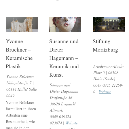
Yvonne
Susanne und
Stiftung
Brückner –
Dieter
Moritzburg
Keramische
Hagemann –
Plastik
Keramik und
Friedemann-Bach-
Platz 5 | 06108
Kunst
Yvonne Brückner
Halle (Saale)
Uhlandstraße 7 |
Susanne und
0049 0345 21259-
06114 Halle/ Salle
Dieter Hagemann
0 |
Website
0049
Dorfstraße 36 |
Yvonne Brückner
39628 Bismark/
formuliert in ihren
Altmark
Arbeiten eine
0049 039324
Besonderheit, wie
923974 |
Website
man sie in der