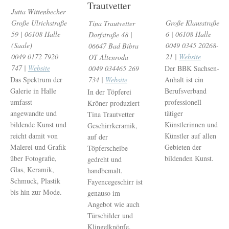
Trautvetter
Jutta Wittenbecher
Große Ulrichstraße
Große Klausstraße
Tina Trautvetter
59 | 06108 Halle
6 | 06108 Halle
Dorfstraße 48 |
(Saale)
0049 0345 20268-
06647 Bad Bibra
0049 0172 7920
21 |
Website
OT Altenroda
747 |
Website
0049 034465 269
Der BBK Sachsen-
734 |
Website
Das Spektrum der
Anhalt ist ein
Galerie in Halle
Berufsverband
In der Töpferei
umfasst
professionell
Kröner produziert
angewandte und
tätiger
Tina Trautvetter
bildende Kunst und
Künstlerinnen und
Geschirrkeramik,
reicht damit von
Künstler auf allen
auf der
Malerei und Grafik
Gebieten der
Töpferscheibe
über Fotografie,
bildenden Kunst.
gedreht und
Glas, Keramik,
handbemalt.
Schmuck, Plastik
Fayencegeschirr ist
bis hin zur Mode.
genauso im
Angebot wie auch
Türschilder und
Klingelknöpfe.