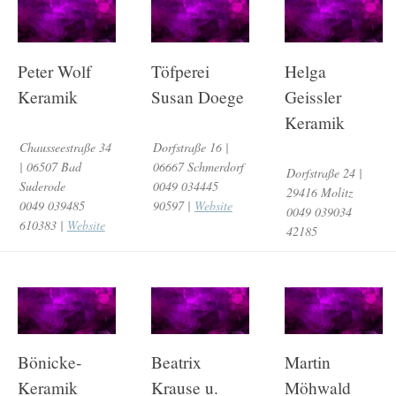
Peter Wolf
Töfperei
Helga
Keramik
Susan Doege
Geissler
Keramik
Chausseestraße 34
Dorfstraße 16 |
| 06507 Bad
06667 Schmerdorf
Dorfstraße 24 |
Suderode
0049 034445
29416 Molitz
0049 039485
90597 |
Website
0049 039034
610383 |
Website
42185
Bönicke-
Beatrix
Martin
Keramik
Krause u.
Möhwald