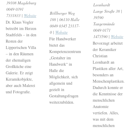
39108 Magdeburg
Leonhardt
0049 0391
Lange Straße 38 |
Böllberger Weg
7331833 |
Website
39590
188 | 06110 Halle
Dr. Klaus Vogler
Tangermünde
0049 0345 23117-
betreibt im Herzen
0049 0171
0 |
Website
Stadtfelds – in den
1473590 |
Website
Für Handwerker
Resten der
Bevorzugt arbeitet
bietet das
Lippertschen Villa
der Keramiker
Kompetenzzentrum
– in den Räumen
Christian
„Gestalter im
der ehemaligen
Leonhardt an
Handwerk“ in
Großküche eine
Plastiken aller Art,
Halle die
Galerie. Er zeigt
besonders an
Möglichkeit, sich
Keramikobjekte,
Menschenplastiken.
allgemein und
aber auch Malerei
Dadurch konnte er
gezielt in
und Fotografie.
die Kenntnisse der
Gestaltungsfragen
menschlichen
weiterzubilden.
Anatomie
vertiefen. Alles,
was mit dem
menschlichen