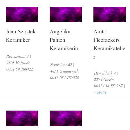
Jean Szostek
Angelika
Anita
Keramiker
Panten
Fleerackers
Keramikerin
Keramikatelie
r
Rozenstraat 7 |
9308 Hofstade
Nouvelaer 42 |
0032 59 788422
4851 Gemmenich
Hemeldonk 9 |
0032 087 785020
2275 Gierle
0032 014 553267 |
Website