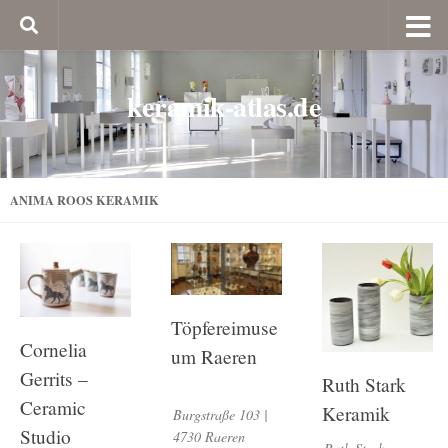
keramik-atlas.de
ANIMA ROOS KERAMIK
Töpfereimuse
Cornelia
um Raeren
Gerrits –
Ruth Stark
Ceramic
Keramik
Burgstraße 103 |
Studio
4730 Raeren