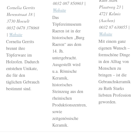
Ruth Stark
0032 087 850903 |
Plaatweg 23 |
Cornelia Gerrits
Website
4721 Kelmis
Herenstraat 18 |
Das
(Aachen)
3730 Hoeselt
Töpfereimuseum
0032 87 630055 |
0032 0478 378068
Raeren ist in der
Website
|
Website
historischen „Burg
Mit einem ganz
Cornelia Gerrits
Raeren“ aus dem
eigenen Wunsch –
brennt ihre
14. Jh.
formschöne Dinge
Töpferware im
untergebracht.
in den Alltag von
Holzofen. Dadurch
Ausgestellt wird
Menschen zu
entstehen Unikate,
u.a. Römische
bringen – ist die
die für den
Keramik,
Gebrauchskeramik
täglichen Gebrauch
historisches
zu Ruth Starks
bestimmt sind.
Steinzeug aus den
liebsten Profession
rheinischen
geworden.
Produktionszentren,
sowie
zeitgenössische
Keramik.