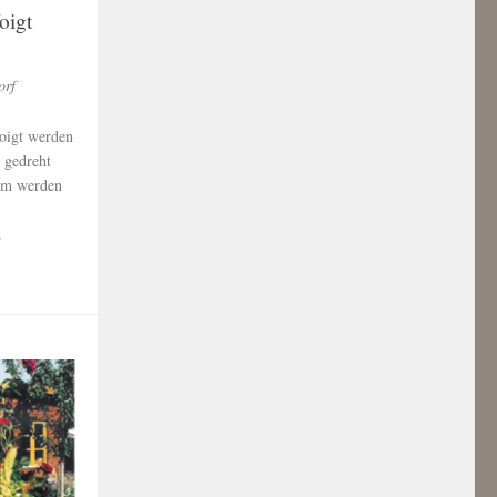
oigt
orf
oigt werden
 gedreht
em werden
.