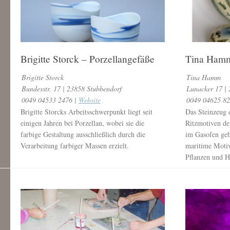
Brigitte Storck – Porzellangefäße
Tina Hamm
Brigitte Storck
Tina Hamm
Bundesstr. 17 | 23858 Stubbendorf
Lunacker 17 |
0049 04533 2476 |
Website
0049 04625 8
Brigitte Storcks Arbeitsschwerpunkt liegt seit
Das Steinzeug 
einigen Jahren bei Porzellan, wobei sie die
Ritzmotiven de
farbige Gestaltung ausschließlich durch die
im Gasofen geb
Verarbeitung farbiger Massen erzielt.
maritime Motiv
Pflanzen und H