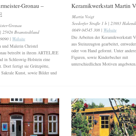
urmeister-Gronau –
Keramikwerkstatt Martin V
E
Martin Voigt
Seedorfer Straße 1 b | 23883 Hakend
ister-Gronau
0049 04545 308 |
Website
 | 25926 Bramstedtlund
Die Arbeiten der Keramikwerkstatt V
89090 |
Website
aus Steinzeugton gearbeitet, entweder
n und Malerin Christel
oder von Hand geformt. Unter ander
onau betreibt in ihrem ARTELJEE
Figuren, sowie Kinderbecher mit
nd in Schleswig-Holstein eine
unterschiedlichen Motiven angeboten
. Dort fertigt sie Grützpötte,
 Sakrale Kunst, sowie Bilder und