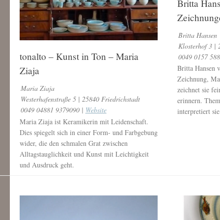
Britta Han
Zeichnung
Britta Hansen
Klosterhof 3 |
tonalto – Kunst in Ton – Maria
0049 0157 588
Britta Hansen v
Ziaja
Zeichnung, Mal
Maria Ziaja
zeichnet sie fe
Westerhafenstraße 5 | 25840 Friedrichstadt
erinnern. Them
0049 04881 9379090 |
Website
interpretiert si
Maria Ziaja ist Keramikerin mit Leidenschaft.
Dies spiegelt sich in einer Form- und Farbgebung
wider, die den schmalen Grat zwischen
Alltagstauglichkeit und Kunst mit Leichtigkeit
und Ausdruck geht.