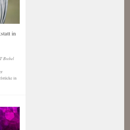
tatt in
T Brebel
er
elstücke in