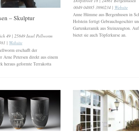
Dörpstroot 18 | 24861 Bergenhusen
0049 04885 3890234 |
Website
Anne Hümme aus Bergenhusen in Sch
sen – Skulptur
Holstein fertigt Gebrauchsgeschirr u
Gartenkeramik aus Steinzeugton. Au
bietet sie auch Töpferkurse an.
ich 49 | 25849 Insel Pellworm
381 |
Website
ellworm erschafft der
r Arne Petersen direkt aus einem
k heraus geformte Terrakotta