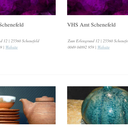
chenefeld
VHS Amt Schenefeld
d 12 | 25560 Schenefeld
Zum Erlengrund 12 | 25560 Schenefe
9 |
Website
0049 04892 959 |
Website