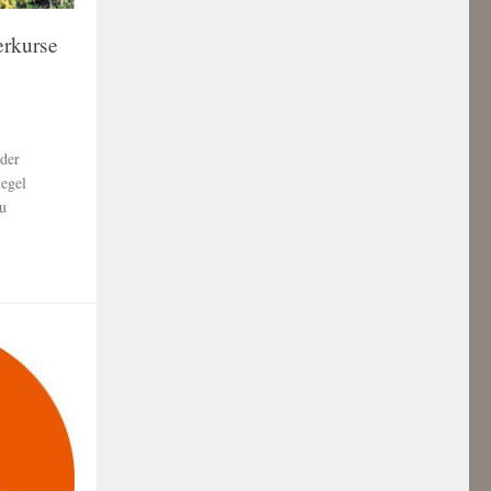
erkurse
 der
egel
u