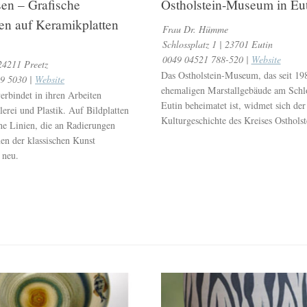
sen – Grafische
Ostholstein-Museum in Eu
en auf Keramikplatten
Frau Dr. Hümme
Schlossplatz 1 | 23701 Eutin
0049 04521 788-520 |
Website
 24211 Preetz
Das Ostholstein-Museum, das seit 19
9 5030 |
Website
ehemaligen Marstallgebäude am Schlo
erbindet in ihren Arbeiten
Eutin beheimatet ist, widmet sich de
erei und Plastik. Auf Bildplatten
Kulturgeschichte des Kreises Ostholst
ine Linien, die an Radierungen
en der klassischen Kunst
e neu.