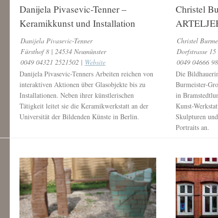
Danijela Pivasevic-Tenner –
Christel B
Keramikkunst und Installation
ARTELJE
Danijela Pivasevic-Tenner
Christel Burme
Fürsthof 8 | 24534 Neumünster
Dorfstrasse 15
0049 04321 2521502 |
Website
0049 04666 9
Danijela Pivasevic-Tenners Arbeiten reichen von
Die Bildhaueri
interaktiven Aktionen über Glasobjekte bis zu
Burmeister-Gr
Installationen. Neben ihrer künstlerischen
in Bramstedtlu
Tätigkeit leitet sie die Keramikwerkstatt an der
Kunst-Werkstatt
Universität der Bildenden Künste in Berlin.
Skulpturen und
Portraits an.