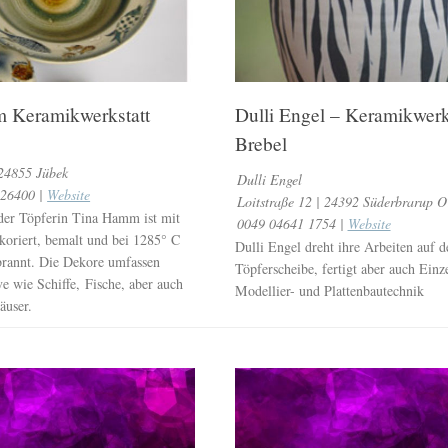
 Keramikwerkstatt
Dulli Engel – Keramikwerks
Brebel
 24855 Jübek
Dulli Engel
226400 |
Website
Loitstraße 12 | 24392 Süderbrarup O
der Töpferin Tina Hamm ist mit
0049 04641 1754 |
Website
koriert, bemalt und bei 1285° C
Dulli Engel dreht ihre Arbeiten auf d
rannt. Die Dekore umfassen
Töpferscheibe, fertigt aber auch Einz
e wie Schiffe, Fische, aber auch
Modellier- und Plattenbautechnik
äuser.