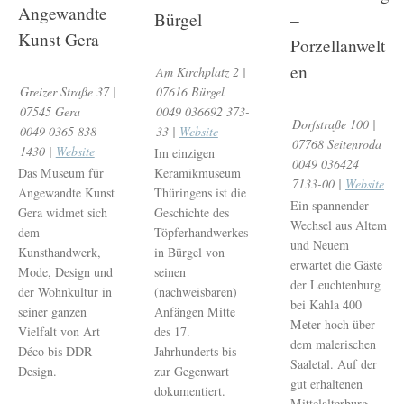
Angewandte
Bürgel
–
Kunst Gera
Porzellanwelt
en
Am Kirchplatz 2 |
Greizer Straße 37 |
07616 Bürgel
07545 Gera
0049 036692 373-
Dorfstraße 100 |
0049 0365 838
33 |
Website
07768 Seitenroda
1430 |
Website
Im einzigen
0049 036424
Das Museum für
Keramikmuseum
7133-00 |
Website
Angewandte Kunst
Thüringens ist die
Ein spannender
Gera widmet sich
Geschichte des
Wechsel aus Altem
dem
Töpferhandwerkes
und Neuem
Kunsthandwerk,
in Bürgel von
erwartet die Gäste
Mode, Design und
seinen
der Leuchtenburg
der Wohnkultur in
(nachweisbaren)
bei Kahla 400
seiner ganzen
Anfängen Mitte
Meter hoch über
Vielfalt von Art
des 17.
dem malerischen
Déco bis DDR-
Jahrhunderts bis
Saaletal. Auf der
Design.
zur Gegenwart
gut erhaltenen
dokumentiert.
Mittelalterburg