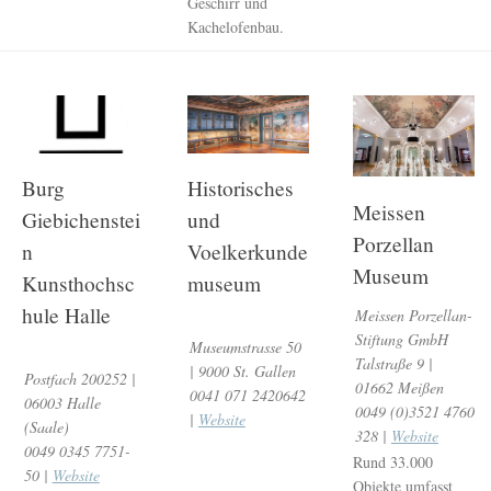
Geschirr und
Kachelofenbau.
Burg
Historisches
Meissen
Giebichenstei
und
Porzellan
n
Voelkerkunde
Museum
Kunsthochsc
museum
hule Halle
Meissen Porzellan-
Stiftung GmbH
Museumstrasse 50
Talstraße 9 |
| 9000 St. Gallen
Postfach 200252 |
01662 Meißen
0041 071 2420642
06003 Halle
0049 (0)3521 4760
|
Website
(Saale)
328 |
Website
0049 0345 7751-
Rund 33.000
50 |
Website
Objekte umfasst