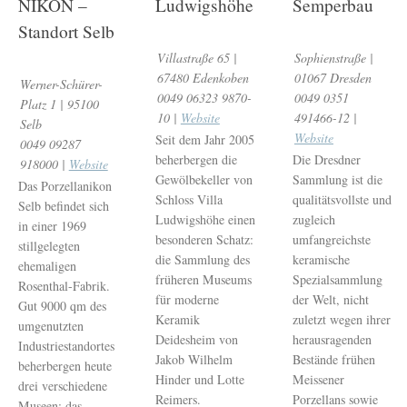
NIKON –
Ludwigshöhe
Semperbau
Standort Selb
Villastraße 65 |
Sophienstraße |
67480 Edenkoben
01067 Dresden
Werner-Schürer-
0049 06323 9870-
0049 0351
Platz 1 | 95100
10 |
Website
491466-12 |
Selb
Website
Seit dem Jahr 2005
0049 09287
beherbergen die
Die Dresdner
918000 |
Website
Gewölbekeller von
Sammlung ist die
Das Porzellanikon
Schloss Villa
qualitätsvollste und
Selb befindet sich
Ludwigshöhe einen
zugleich
in einer 1969
besonderen Schatz:
umfangreichste
stillgelegten
die Sammlung des
keramische
ehemaligen
früheren Museums
Spezialsammlung
Rosenthal-Fabrik.
für moderne
der Welt, nicht
Gut 9000 qm des
Keramik
zuletzt wegen ihrer
umgenutzten
Deidesheim von
herausragenden
Industriestandortes
Jakob Wilhelm
Bestände frühen
beherbergen heute
Hinder und Lotte
Meissener
drei verschiedene
Reimers.
Porzellans sowie
Museen: das