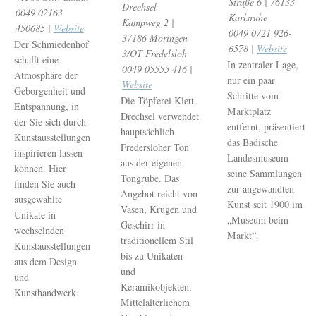
Straße 6 | 76133
Drechsel
0049 02163
Karlsruhe
Kampweg 2 |
450685 |
Website
0049 0721 926-
37186 Moringen
Der Schmiedenhof
6578 |
Website
3/OT Fredelsloh
schafft eine
In zentraler Lage,
0049 05555 416 |
Atmosphäre der
nur ein paar
Website
Geborgenheit und
Schritte vom
Die Töpferei Klett-
Entspannung, in
Marktplatz
Drechsel verwendet
der Sie sich durch
entfernt, präsentiert
hauptsächlich
Kunstausstellungen
das Badische
Fredersloher Ton
inspirieren lassen
Landesmuseum
aus der eigenen
können. Hier
seine Sammlungen
Tongrube. Das
finden Sie auch
zur angewandten
Angebot reicht von
ausgewählte
Kunst seit 1900 im
Vasen, Krügen und
Unikate in
„Museum beim
Geschirr in
wechselnden
Markt“.
traditionellem Stil
Kunstausstellungen
bis zu Unikaten
aus dem Design
und
und
Keramikobjekten,
Kunsthandwerk.
Mittelalterlichem