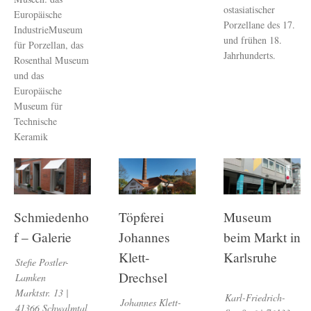
ostasiatischer
Europäische
Porzellane des 17.
IndustrieMuseum
und frühen 18.
für Porzellan, das
Jahrhunderts.
Rosenthal Museum
und das
Europäische
Museum für
Technische
Keramik
Schmiedenho
Töpferei
Museum
f – Galerie
Johannes
beim Markt in
Klett-
Karlsruhe
Stefie Postler-
Drechsel
Lamken
Marktstr. 13 |
Karl-Friedrich-
Johannes Klett-
41366 Schwalmtal