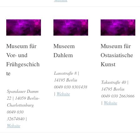
Museum für
Museem
Museum für
Vor- und
Dahlem
Ostasiatische
Frühgeschich
Kunst
te
Lansstraße 8 |
14195 Berlin
Takustraße 40 |
0049 030 8301438
14795 Berlin
Spandauer Damm
|
Website
0049 030 2663666
22 | 14059 Berlin-
|
Website
Charlottenburg
0049 030
32674840 |
Website