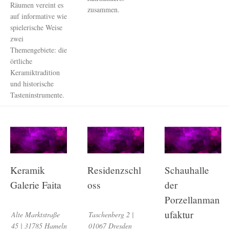
Räumen vereint es
zusammen.
auf informative wie
spielerische Weise
zwei
Themengebiete: die
örtliche
Keramiktradition
und historische
Tasteninstrumente.
Keramik
Residenzschl
Schauhalle
Galerie Faita
oss
der
Porzellanman
ufaktur
Alte Marktstraße
Taschenberg 2 |
45 | 31785 Hameln
01067 Dresden