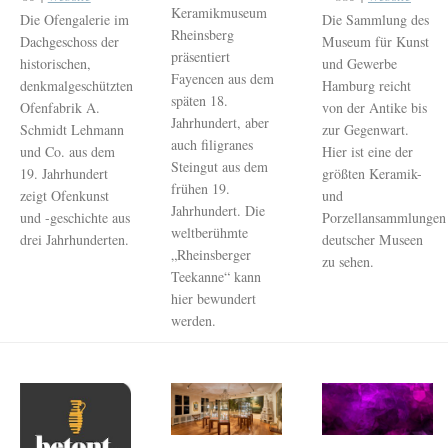
Keramikmuseum
Die Sammlung des
Die Ofengalerie im
Rheinsberg
Museum für Kunst
Dachgeschoss der
präsentiert
und Gewerbe
historischen,
Fayencen aus dem
Hamburg reicht
denkmalgeschützten
späten 18.
von der Antike bis
Ofenfabrik A.
Jahrhundert, aber
zur Gegenwart.
Schmidt Lehmann
auch filigranes
Hier ist eine der
und Co. aus dem
Steingut aus dem
größten Keramik-
19. Jahrhundert
frühen 19.
und
zeigt Ofenkunst
Jahrhundert. Die
Porzellansammlungen
und -geschichte aus
weltberühmte
deutscher Museen
drei Jahrhunderten.
„Rheinsberger
zu sehen.
Teekanne“ kann
hier bewundert
werden.