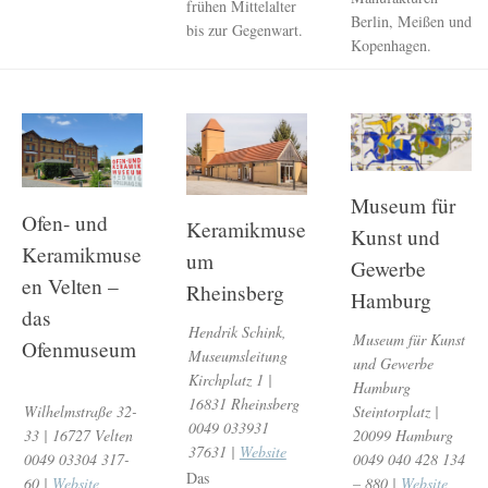
frühen Mittelalter
Berlin, Meißen und
bis zur Gegenwart.
Kopenhagen.
Museum für
Ofen- und
Keramikmuse
Kunst und
Keramikmuse
um
Gewerbe
en Velten –
Rheinsberg
Hamburg
das
Hendrik Schink,
Museum für Kunst
Ofenmuseum
Museumsleitung
und Gewerbe
Kirchplatz 1 |
Hamburg
16831 Rheinsberg
Steintorplatz |
Wilhelmstraße 32-
0049 033931
20099 Hamburg
33 | 16727 Velten
37631 |
Website
0049 040 428 134
0049 03304 317-
Das
– 880 |
Website
60 |
Website