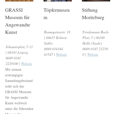
GRASSI
Töpfermuseu
Stiftung
Museum für
m
Moritzburg
Angewandte
Kunst
Baumgartenstr. 18
Friedemann-Bach-
| 04655 Kohren-
Platz 5 | 06108
Sahlis
Halle (Saale)
Johannisplatz 5-11
0049 034344
0049 0345 21259-
| 04103 Leipzig
61547 |
Website
0 |
Website
0049 0341
2229100 |
Website
Mit seinem
erstrangigen
Sammlungsbestand
reiht sich das
GRASSI Museum
für Angewandte
Kunst weltweit
unter die führenden