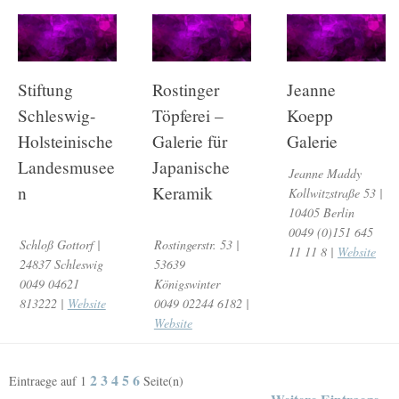
Stiftung
Rostinger
Jeanne
Schleswig-
Töpferei –
Koepp
Holsteinische
Galerie für
Galerie
Landesmusee
Japanische
Jeanne Maddy
n
Keramik
Kollwitzstraße 53 |
10405 Berlin
0049 (0)151 645
Schloß Gottorf |
Rostingerstr. 53 |
11 11 8 |
Website
24837 Schleswig
53639
0049 04621
Königswinter
813222 |
Website
0049 02244 6182 |
Website
2
3
4
5
6
Eintraege auf
1
Seite(n)