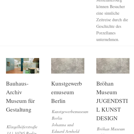
können Besucher
eine sinnliche
Zeitreise durch die
Geschichte des
Porzellanes
unternehmen.
Bauhaus-
Kunstgewerb
Bröhan
Archiv
emuseum
Museum
Museum für
Berlin
JUGENDSTI
Gestaltung
L KUNST
Kunstgewerbemuseum
DESIGN
Berlin
Johanna und
Klingelhöferstraße
Bröhan Museum
Eduard Arnhold
14 | 10785 Berlin