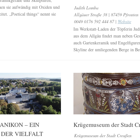
ramikgefäße und Skulpturen,
hen sie aufwändig mit Oxiden und
Judith Lomba
tet. „Poetical things“ nennt sie
Allgäuer Straße 38 | 87459 Pfronten
0049 0176 592 444 87 |
Website
Im Werkstatt-Laden der Töpferin Ju
aus dem Allgäu findet man neben Ges
auch Gartenkeramik und Engelfiguren
Skyline der umliegenden Berge in Bec
ANIKON – EIN
Krügemuseum der Stadt C
DER VIELFALT
Krügemuseum der Stadt Creußen