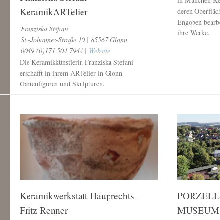
in München Ke
KeramikARTelier
deren Oberfläc
Engoben bearbei
Franziska Stefani
ihre Werke.
St.-Johannes-Straße 10 | 85567 Glonn
0049 (0)171 504 7944 |
Website
Die Keramikkünstlerin Franziska Stefani
erschafft in ihrem ARTelier in Glonn
Gartenfiguren und Skulpturen.
Keramikwerkstatt Hauprechts –
PORZELL
Fritz Renner
MUSEUM 