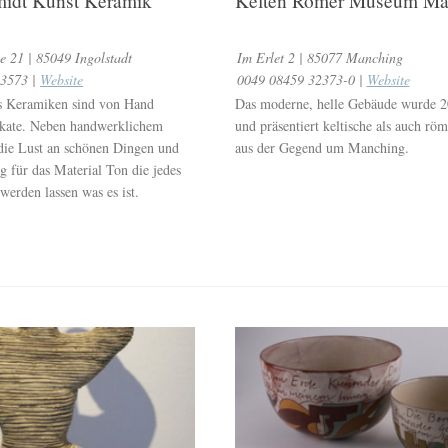
midt Kunst Keramik
Kelten Römer Museum Ma
e 21 | 85049 Ingolstadt
Im Erlet 2 | 85077 Manching
43573 |
Website
0049 08459 32373-0 |
Website
s Keramiken sind von Hand
Das moderne, helle Gebäude wurde 20
ikate. Neben handwerklichem
und präsentiert keltische als auch rö
 die Lust an schönen Dingen und
aus der Gegend um Manching.
g für das Material Ton die jedes
werden lassen was es ist.