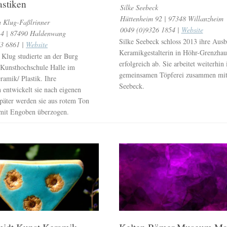
astiken
Silke Seebeck
Hüttenheim 92 | 97348 Willanzheim
 Klug-Faßlrinner
0049 (0)9326 1854 |
Website
14 | 87490 Haldenwang
Silke Seebeck schloss 2013 ihre Ausb
3 6861 |
Website
Keramikgestalterin in Höhr-Grenzhau
Klug studierte an der Burg
erfolgreich ab. Sie arbeitet weiterhin 
 Kunsthochschule Halle im
gemeinsamen Töpferei zusammen mit
ramik/ Plastik. Ihre
Seebeck.
 entwickelt sie nach eigenen
päter werden sie aus rotem Ton
 mit Engoben überzogen.