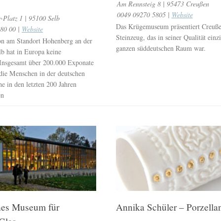
Am Rennsteig 8 | 95473 Creußen
0049 09270 5805 |
Website
-Platz 1 | 95100 Selb
Das Krügemuseum präsentiert Creuß
80 00 |
Website
Steinzeug, das in seiner Qualität einz
on am Standort Hohenberg an der
ganzen süddeutschen Raum war.
lb hat in Europa keine
Insgesamt über 200.000 Exponate
 die Menschen in der deutschen
e in den letzten 200 Jahren
en
hes Museum für
Annika Schüler – Porzella