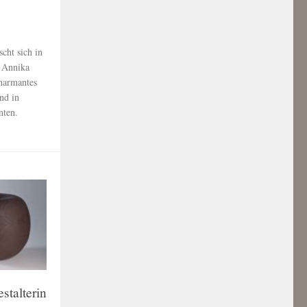
cht sich in
n Annika
charmantes
nd in
nten.
stalterin