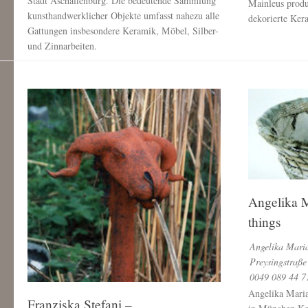
Stadt Aschaffenburg. Die bedeutende Sammlung
Mainleus produ
kunsthandwerklicher Objekte umfasst nahezu alle
dekorierte Ker
Gattungen insbesondere Keramik, Möbel, Silber-
und Zinnarbeiten.
Angelika M
things
Angelika Maria
Preysingstraß
0049 089 44 7
Angelika Maria 
Franziska Stefani –