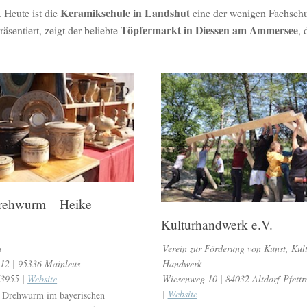
Keramikschule in Landshut
 Heute ist die
eine der wenigen Fachschu
Töpfermarkt in Diessen am Ammersee
sentiert, zeigt der beliebte
, 
Drehwurm – Heike
Kulturhandwerk e.V.
a
Verein zur Förderung von Kunst, Kul
12 | 95336 Mainleus
Handwerk
73955 |
Website
Wiesenweg 10 | 84032 Altdorf-Pfettr
|
Website
i Drehwurm im bayerischen