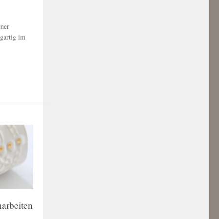
ener
igartig im
narbeiten