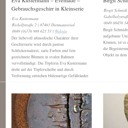
Eva Kustermann – Evemade –
Birgit Sch
Gebrauchsgeschirr in Kleinserie
Birgit Schmidt
Gabelholzstraß
Eva Kustermann
0049 08458 3
Richolfstraße 2 | 87463 Dietmannsried
Birgit Schmidt
0049 (0)176 988 623 53 |
Website
aufgebaute Un
Der liebevoll altmodische Charakter ihrer
Können, ist es
Geschirrserie wird durch pastose
die Begeisterun
Schlickermalerei, zarte Farben und fein
Objekt zu dem 
gezeichnete Blumen in ovalen Rahmen
vervollständigt. Die Töpferin Eva Kustermann
dreht auf der Töpferscheibe und durch
Verformung entstehen blütenartige Gefäßränder.