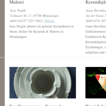
Malerei
Keramikpl
Sara Noglik
Anna Dorothea
Colmarer Str. 2 | 87700 Memmingen
An der Gasse 
0049 (0)157 7253 7082 |
Website
0049 0176 387
Sara Noglik arbeitet als gelernte Keramikerin in
Anna Dorothea 
ihrem Atelier für Keramik & Malerei in
Giebichenstein
Memmingen.
Fachbereich Ke
Keramikfiguren
Zeichnungen, s
aufgebaut und