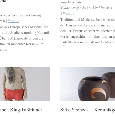
Glas
Annika Schüler
Guldeinstraße 28 | 80339 München
|
Website
96472 Rödental (bei Coburg)
Tradition und Moderne, beides vermis
9-0 |
Website
der Handarbeit der Keramikmeisteri
oss des Europäisches Museum für
Schüler. Daraus entsteht wunderbar 
 ist die Studiensammlung Keramik
Porzellangeschirr mit feinen Linien u
 Über 500 Exponate bilden die
Pastellfarben untermalt mit Goldakze
ation an moderner Keramik im
Raum.
hea Klug-Faßlrinner –
Silke Seebeck – Keramikge