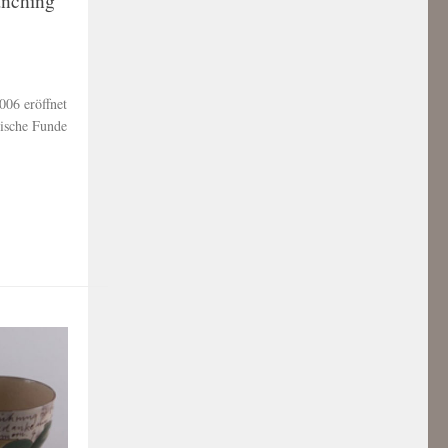
nching
06 eröffnet
mische Funde