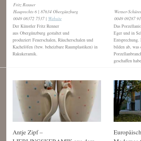
Fritz Renner
Hauprechts 6 | 87634 Obergünzburg
Werner-Schürer
0049 08372 7537 |
Website
0049 09287 91
Der Künstler Fritz Renner
Das Porzellani
aus Obergünzburg gestaltet und
Eger und in Se
produziert Feuerschalen, Räucherschalen und
Entsprechung. 
Kachelöfen (bzw. beheizbare Raumplastiken) in
bilden ab, was
Rakukeramik.
Porzellanbranch
geschaffen hab
Antje Zipf –
Europäisc