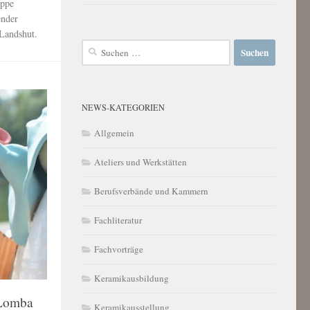
uppe
ender
Landshut.
Suchen
nach:
NEWS-KATEGORIEN
Allgemein
Ateliers und Werkstätten
Berufsverbände und Kammern
Fachliteratur
Fachvorträge
Keramikausbildung
 Lomba
Keramikausstellung