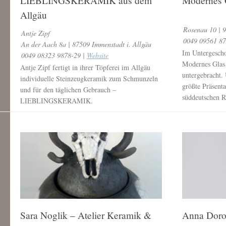
LIEBLINGSKERAMIK aus dem
Modernes 
Allgäu
Rosenau 10 | 
Antje Zipf
0049 09561 87
An der Aach 8a | 87509 Immenstadt i. Allgäu
Im Untergesch
0049 08323 9878-29 |
Website
Modernes Glas
Antje Zipf fertigt in ihrer Töpferei im Allgäu
untergebracht.
individuelle Steinzeugkeramik zum Schmunzeln
größte Präsent
und für den täglichen Gebrauch –
süddeutschen 
LIEBLINGSKERAMIK.
Sara Noglik – Atelier Keramik &
Anna Dorot