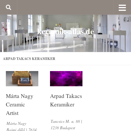
keramik-atlas.de
ARPAD TAKACS KERAMIKER
Márta Nagy
Arpad Takacs
Ceramic
Keramiker
Artist
Tancsics M. u. 88 |
Márta Nagy
1238 Budapest
Bajmi dűlő | 7634