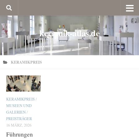
keramik-atlas.de
KERAMIKPREIS
KERAMIKPREIS
/
MUSEEN UND
GALERIEN
/
PREISTRÄGER
16 MÄRZ, 2026
Führungen