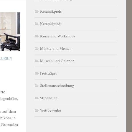
Keramikpreis
Keramikstadt
Kurse und Workshops
Märkte und Messen
LERIEN
Museen und Galerien
Preisträger
Stellenausschreibung
rte
Stipendien
flagenhöhe,
Wettbewerbe
er auf dem
anikons in
. November