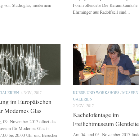
ng von Studioglas, modernem
Formvollendet« Die Keramikunikate
Ehrminger aus Radolfzell sind...
GALERIEN
4 NOV., 2017
KURSE UND WORKSHOPS
/
MUSEEN
GALERIEN
ung im Europäischen
2 NOV., 2017
r Modernes Glas
Kachelofentage im
, 09. November 2017 öffnet das
Freilichtmuseum Glentleit
useum für Modernes Glas in
Am 04. und 05. November 2017 find
7.00 bis 20.00 Uhr und Besucher