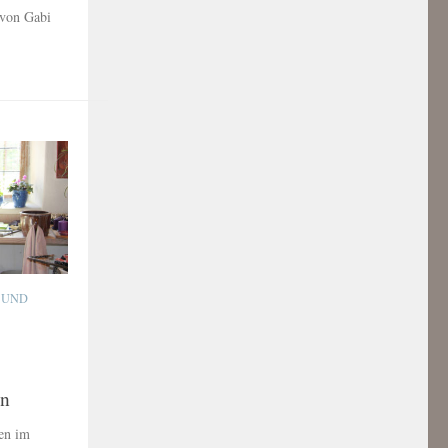
 von Gabi
 UND
en
en im