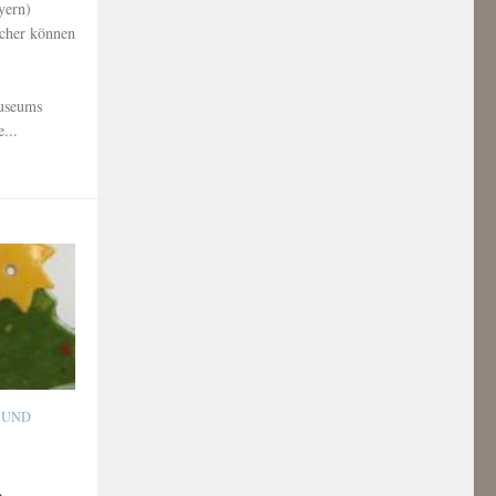
yern)
ucher können
Museums
...
 UND
m