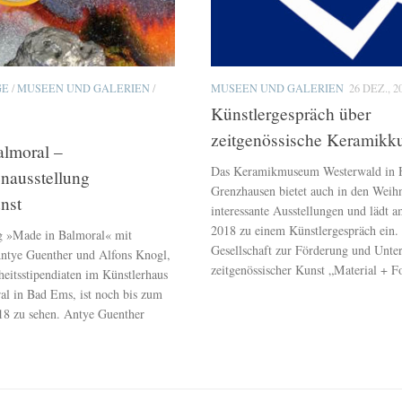
GE
/
MUSEEN UND GALERIEN
/
MUSEEN UND GALERIEN
26 DEZ., 2
Künstlergespräch über
zeitgenössische Keramikk
almoral –
Das Keramikmuseum Westerwald in 
enausstellung
Grenzhausen bietet auch in den Weihn
nst
interessante Ausstellungen und lädt a
2018 zu einem Künstlergespräch ein.
g »Made in Balmoral« mit
Gesellschaft zur Förderung und Unte
ntye Guenther und Alfons Knogl,
zeitgenössischer Kunst „Material + Fo
eitsstipendiaten im Künstlerhaus
al in Bad Ems, ist noch bis zum
18 zu sehen. Antye Guenther