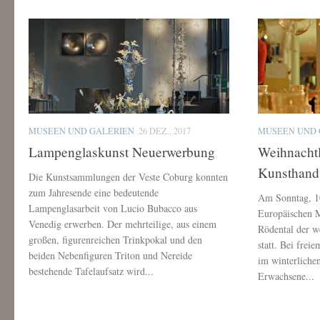
MUSEEN UND GALERIEN
26 DEZ., 2017
MUSEEN UND 
Lampenglaskunst Neuerwerbung
Weihnachtl
Kunsthand
Die Kunstsammlungen der Veste Coburg konnten
zum Jahresende eine bedeutende
Am Sonntag, 1
Lampenglasarbeit von Lucio Bubacco aus
Europäischen 
Venedig erwerben. Der mehrteilige, aus einem
Rödental der w
großen, figurenreichen Trinkpokal und den
statt. Bei frei
beiden Nebenfiguren Triton und Nereide
im winterliche
bestehende Tafelaufsatz wird...
Erwachsene...