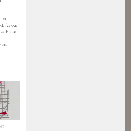
h im
k für den
 zu Hause
e an,
017