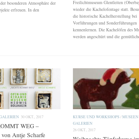
Freilichtmuseum Glentleiten (Oberba
 der besonderen Atmosphäre der
wieder die Kachelofentage statt. Bes
jekte erfreuen. In den
die historische Kachelherstellung bei
Vorführungen und Sonderführungen
kennenlernen. Die Kachelöfen des 
werden angeschürt und die gemütliche
GALERIEN
30 OKT., 2017
KURSE UND WORKSHOPS
/
MUSEEN
GALERIEN
KOMMT WEG –
26 OKT., 2017
von Antje Scharfe
Weihnachts-Töpferkurse i