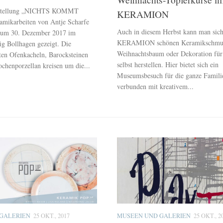
sstellung „NICHTS KOMMT
KERAMION
mikarbeiten von Antje Scharfe
Auch in diesem Herbst kann man sic
 zum 30. Dezember 2017 im
KERAMION schönen Keramikschmuc
 Bollhagen gezeigt. Die
Weihnachtsbaum oder Dekoration für
lten Ofenkacheln, Barocksteinen
selbst herstellen. Hier bietet sich ein
chenporzellan kreisen um die...
Museumsbesuch für die ganze Famili
verbunden mit kreativem...
GALERIEN
25 OKT., 2017
MUSEEN UND GALERIEN
25 OKT., 2