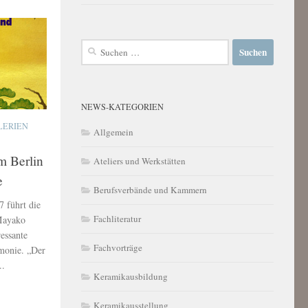
Suchen
nach:
NEWS-KATEGORIEN
LERIEN
Allgemein
m Berlin
Ateliers und Werkstätten
e
Berufsverbände und Kammern
 führt die
Fachliteratur
 Mayako
ressante
Fachvorträge
monie. „Der
..
Keramikausbildung
Keramikausstellung