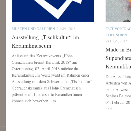
MUSEEN UND GALERIEN
2 JAN., 2018
FACHVORTRÄ
STIPENDIEN
Ausstellung „Tischkultur“ im
28 DEZ., 2017
Keramikmuseum
Made in B
Anlässlich des Keramikevents „Höhr-
Stipendiat
Grenzhausen brennt Keramik 2018“ am
Keramikku
Ostermontag, 02. April 2018 möchte das
Keramikmuseum Westerwald im Rahmen einer
Die Ausstellun
Ausstellung mit dem Schwerpunkt „Tischkultur“
Arbeiten von A
Gebrauchskeramik aus Höhr-Grenzhausen
beide Anwesenh
präsentieren. Interessierte KeramikerInnen
Schloss Balmor
können sich bewerben, um...
04. Februar 20
und...