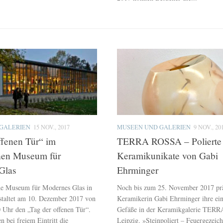
GALERIEN
15 NOV., 2017
MUSEEN UND GALERIEN
9 NOV., 20
ffenen Tür“ im
TERRA ROSSA – Polierte
hen Museum für
Keramikunikate von Gabi
Glas
Ehrminger
he Museum für Modernes Glas in
Noch bis zum 25. November 2017 präs
staltet am 10. Dezember 2017 von
Keramikerin Gabi Ehrminger ihre ein
0 Uhr den „Tag der offenen Tür“.
Gefäße in der Keramikgalerie TER
 bei freiem Eintritt die
Leipzig. »Steinpoliert – Feuergezeich