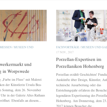
 MESSEN
/
MUSEEN UND
FACHVORTRÄGE
/
MUSEEN UND GA
17 NOV., 2017
Porzellan-Expertisen im
werkermarkt und
Porzellanikon Hohenberg
ng in Worpswede
Porzellan erzählt Geschichten! Fundie
g „Farbe im Fluss“ mit Malerei
Auskünfte über Design, Künstler, Au
ken der Künstlerin Ursula Bea-
technische Ausarbeitung oder das
am Sonntag, dem 26. November
Entstehungsjahr erfahren die Besuch
Uhr in der Galerie Altes Rathaus
legendären Expertisentag des Porzell
röffnet. Ebenfalls an diesem...
Hohenberg. Am Donnerstag, dem 23
2017 können Besucher die...