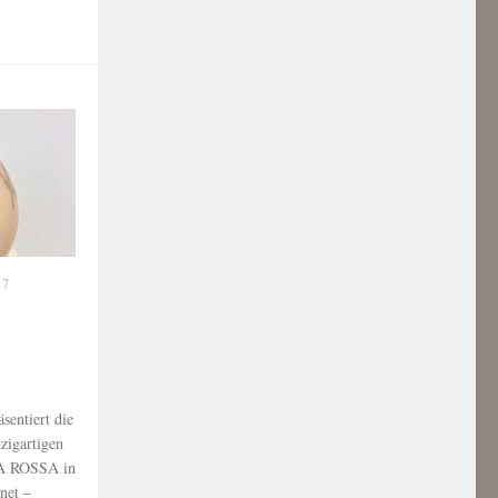
17
entiert die
zigartigen
RA ROSSA in
net –