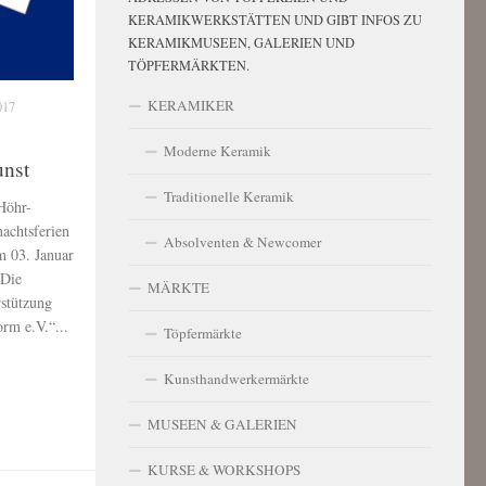
KERAMIKWERKSTÄTTEN UND GIBT INFOS ZU
KERAMIKMUSEEN, GALERIEN UND
TÖPFERMÄRKTEN.
KERAMIKER
017
Moderne Keramik
unst
Traditionelle Keramik
Höhr-
achtsferien
Absolventen & Newcomer
m 03. Januar
 Die
MÄRKTE
rstützung
rm e.V.“...
Töpfermärkte
Kunsthandwerkermärkte
MUSEEN & GALERIEN
KURSE & WORKSHOPS