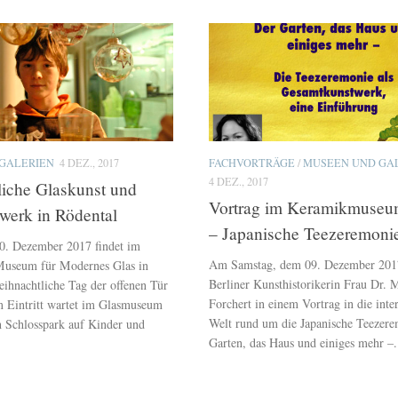
GALERIEN
4 DEZ., 2017
FACHVORTRÄGE
/
MUSEEN UND GA
4 DEZ., 2017
iche Glaskunst und
Vortrag im Keramikmuseu
werk in Rödental
– Japanische Teezeremoni
0. Dezember 2017 findet im
Am Samstag, dem 09. Dezember 2017
Museum für Modernes Glas in
Berliner Kunsthistorikerin Frau Dr.
eihnachtliche Tag der offenen Tür
Forchert in einem Vortrag in die inte
em Eintritt wartet im Glasmuseum
Welt rund um die Japanische Teezere
n Schlosspark auf Kinder und
Garten, das Haus und einiges mehr –.