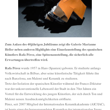
Zum Anlass des 40jährigen Jubiläums zeigt die Galerie Marianne
Heller neben anderen Highlights eine Einzelausstellung des spanischen
Künstlers Rafa Pérez, eine Spitzenausstellung, die sicherlich alle
Erwartungen übertreffen wird.
Rafa Pérez
wurde 1957 in Haro (Spanien) geboren. Er studierte anfangs
Volkswirtschaft in Bilbao, aber seine künstlerische Tätigkeit führte ihn
nach Barcelona, um Malerei und Keramik zu studieren.
Trotz der Isolation der spanischen Künstler während der Franco-Diktatur
war der unkonventionelle Lebensstil der Stadt in den 70er Jahren ein
Vorteil für die Entwicklung des jungen Künstlers, der sich durch Ton und
Malerei neuen Ausdrucksmöglichkeiten eröffnete.
Pérez, seit 2007 Mitglied der Internationalen Keramikakademie (AIC/IAC),
ist heute einer der herausragendsten Keramiker der internationalen Szene.