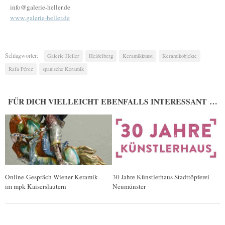
info@galerie-heller.de
www.galerie-heller.de
Schlagwörter:
Galerie Heller
Heidelberg
Keramikkunst
Keramikobjekte
Rafa Pérez
spanische Keramik
FÜR DICH VIELLEICHT EBENFALLS INTERESSANT …
Online-Gespräch Wiener Keramik
30 Jahre Künstlerhaus Stadttöpferei
im mpk Kaiserslautern
Neumünster