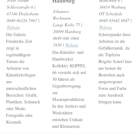
Hamburg
Svein Narum
Mönchhof 6 |
Schlossstraße 6 |
34414 Warburg
Johannes
67146 Deidesheim
OT Scherfede
Bockmann
0049 06326 5967 |
0049 05642 8847 |
Lange Reihe 75 |
Website
Website
20099 Hamburg
Die Galerie
Schwerpunkt ihrer
0049 040 3864
Friederike Zeit
Arbeiten ist die
1930 |
Website
zeigt in
Gefäßkeramik, da
Das Künstler- und
regelmäßigem
die Töpferin
Handwerker
Turnus die
Brigitte Scherl hier
Kollektiv KOPPEL
Arbeiten von
am besten ihr
66 versteht sich seit
Künstlerkollegen
Bestreben nach
30 Jahren als
aus
ausgewogener
Gegenbewegung
unterschiedlichen
Form und Farbe
zur
Bereichen: Grafik,
zum Ausdruck
Massenproduktion.
Plastiken, Schmuck
bringen kann.
In den Ateliers und
oder Mode,
Werkstätten
Fotografie oder
entstehen Unikate
Keramik.
und Kleinserien.