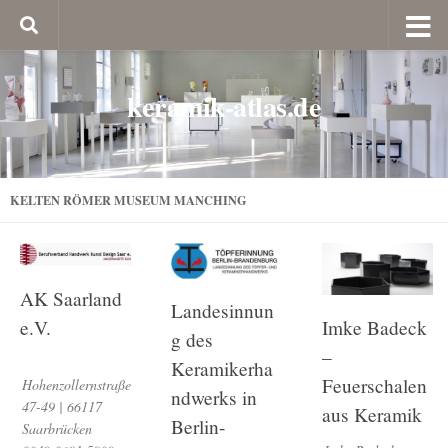
keramik-atlas.de
KELTEN RÖMER MUSEUM MANCHING
AK Saarland
Landesinnun
e.V.
Imke Badeck
g des
–
Keramikerha
Feuerschalen
Hohenzollernstraße
ndwerks in
47-49 | 66117
aus Keramik
Berlin-
Saarbrücken