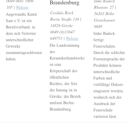
Imke Badeck
0049 0681 5809-
Brandenburg
Rheinstr. 27 |
105 |
Website
Cordula Birck
56203 Höhr-
Angewandte Kunst
Breite Straße 136 |
Grenzhausen
Saar e.V. ist ein
14828 Görzke
0049
Berufsverband, in
0049 (0)33847
Imke Badeck
dem sich Vertreter
649753 |
Website
fertigt
unterschiedlicher
Die Landesinnung
Feuerschalen.
Gewerke
des
Durch die schlichte
zusammengeschlossen
Keramikerhandwerks
Formensprache der
haben.
ist eine
Produkte können
Körperschaft des
unterschiedliche
öffentlichen
Farben und
Rechtes, der Sitz
vielfältige Dekore
der Innung ist in
eingesetzt werden,
Görzke, der Bezirk
wodurch sich der
umfasst Berlin-
Ausdruck der
Brandenburg.
Feuerschale
variieren lässt.