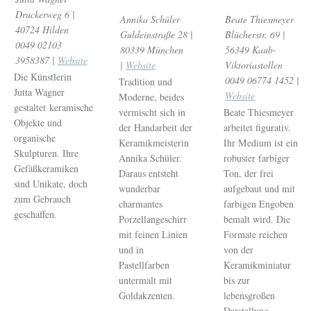
Druckerweg 6 |
Annika Schüler
Beate Thiesmeyer
40724 Hilden
Guldeinstraße 28 |
Blücherstr. 69 |
0049 02103
80339 München
56349 Kaub-
3958387 |
Website
|
Website
Viktoriastollen
Die Künstlerin
0049 06774 1452 |
Tradition und
Jutta Wagner
Website
Moderne, beides
gestaltet keramische
vermischt sich in
Beate Thiesmeyer
Objekte und
der Handarbeit der
arbeitet figurativ.
organische
Keramikmeisterin
Ihr Medium ist ein
Skulpturen. Ihre
Annika Schüler.
robuster farbiger
Gefäßkeramiken
Daraus entsteht
Ton, der frei
sind Unikate, doch
wunderbar
aufgebaut und mit
zum Gebrauch
charmantes
farbigen Engoben
geschaffen.
Porzellangeschirr
bemalt wird. Die
mit feinen Linien
Formate reichen
und in
von der
Pastellfarben
Keramikminiatur
untermalt mit
bis zur
Goldakzenten.
lebensgroßen
Darstellung.