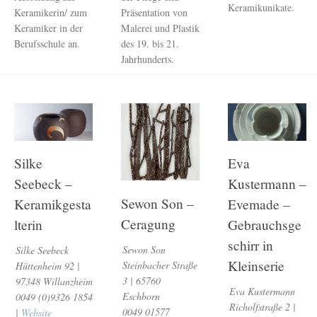
Keramikunikate.
Keramikerin/ zum
Präsentation von
Keramiker in der
Malerei und Plastik
Berufsschule an.
des 19. bis 21.
Jahrhunderts.
Silke
Eva
Seebeck –
Kustermann –
Sewon Son –
Keramikgesta
Evemade –
Ceragung
lterin
Gebrauchsge
schirr in
Sewon Son
Silke Seebeck
Kleinserie
Steinbacher Straße
Hüttenheim 92 |
3 | 65760
97348 Willanzheim
Eva Kustermann
Eschborn
0049 (0)9326 1854
Richolfstraße 2 |
0049 01577
|
Website