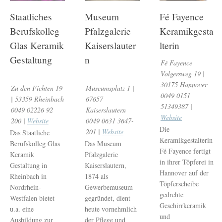
Staatliches
Museum
Fé Fayence
Berufskolleg
Pfalzgalerie
Keramikgesta
Glas Keramik
Kaiserslauter
lterin
Gestaltung
n
Fé Fayence
Volgersweg 19 |
30175 Hannover
Zu den Fichten 19
Museumsplatz 1 |
0049 0151
| 53359 Rheinbach
67657
51349387 |
0049 02226 92
Kaiserslautern
Website
200 |
Website
0049 0631 3647-
Die
201 |
Website
Das Staatliche
Keramikgestalterin
Berufskolleg Glas
Das Museum
Fé Fayence fertigt
Keramik
Pfalzgalerie
in ihrer Töpferei in
Gestaltung in
Kaiserslautern,
Hannover auf der
Rheinbach in
1874 als
Töpferscheibe
Nordrhein-
Gewerbemuseum
gedrehte
Westfalen bietet
gegründet, dient
Geschirrkeramik
u.a. eine
heute vornehmlich
und
Ausbildung zur
der Pflege und