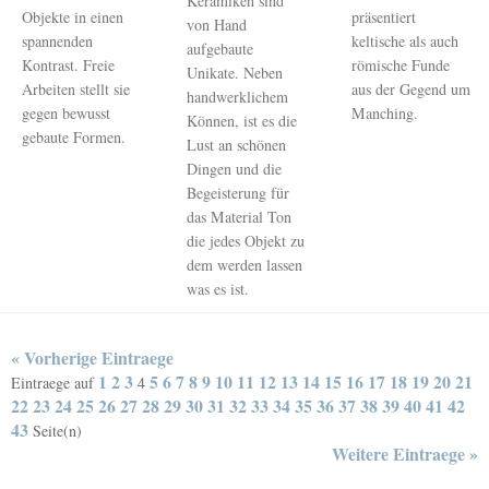
Keramiken sind
Objekte in einen
präsentiert
von Hand
spannenden
keltische als auch
aufgebaute
Kontrast. Freie
römische Funde
Unikate. Neben
Arbeiten stellt sie
aus der Gegend um
handwerklichem
gegen bewusst
Manching.
Können, ist es die
gebaute Formen.
Lust an schönen
Dingen und die
Begeisterung für
das Material Ton
die jedes Objekt zu
dem werden lassen
was es ist.
« Vorherige Eintraege
1
2
3
5
6
7
8
9
10
11
12
13
14
15
16
17
18
19
20
21
Eintraege auf
4
22
23
24
25
26
27
28
29
30
31
32
33
34
35
36
37
38
39
40
41
42
43
Seite(n)
Weitere Eintraege »