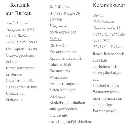
– Keramik
Keramikkunst
Rolf Kaestner
aus Burkau
Auf den Bergen 29
Renée
| 27726
Reichenbach
Karla Grziwa
Worpswede
Händelstraße 34 |
Hauptstr. 139 b |
0049 04794 641 |
06114 Halle/ Saale
01906 Burkau
Website
0049 0345
0049 035953 6834
Die RAKU –
5231983 |
Website
Die Töpferin Karla
Keramik und die
Renée Reichenbach
Grziwa produziert
Rauchbrandkeramik
aus Halle
in ihrer
haben es Rolf
erarbeitete sich
Keramikwerkstatt
Kaestner aus
durch jahrelanges
in Burkau
Worpswede
und
Geschirrkeramik,
besonders angetan,
kontinuierliches
Gartenkeramik und
bieten sich doch
Weiterenwickeln
Unikate aus
bei diesen
ihrer Themen eine
Steinzeug.
Niederbrandtechniken
einzigartige
außergewöhnlich
Formensprache.
interessante
Gestaltungsmöglichkeiten.