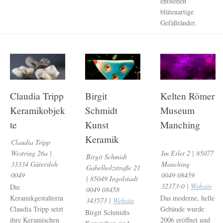
entstehen
blütenartige
Gefäßränder.
Claudia Tripp
Birgit
Kelten Römer
Keramikobjek
Schmidt
Museum
te
Kunst
Manching
Keramik
Claudia Tripp
Westring 26a |
Im Erlet 2 | 85077
Birgit Schmidt
33334 Gütersloh
Manching
Gabelholzstraße 21
0049
0049 08459
| 85049 Ingolstadt
32373-0 |
Website
Die
0049 08458
Keramikgestalterin
Das moderne, helle
343573 |
Website
Claudia Tripp setzt
Gebäude wurde
Birgit Schmidts
ihre Keramischen
2006 eröffnet und