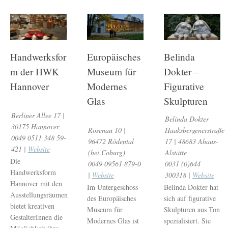
Handwerksfor
Europäisches
Belinda
m der HWK
Museum für
Dokter –
Hannover
Modernes
Figurative
Glas
Skulpturen
Berliner Allee 17 |
Belinda Dokter
30175 Hannover
Rosenau 10 |
Haaksbergenerstraße
0049 0511 348 59-
96472 Rödental
17 | 48683 Ahaus-
421 |
Website
(bei Coburg)
Alstätte
Die
0049 09561 879-0
0031 (0)644
Handwerksform
|
Website
300318 |
Website
Hannover mit den
Im Untergeschoss
Belinda Dokter hat
Ausstellungsräumen
des Europäisches
sich auf figurative
bietet kreativen
Museum für
Skulpturen aus Ton
GestalterInnen die
Modernes Glas ist
spezialisiert. Sie