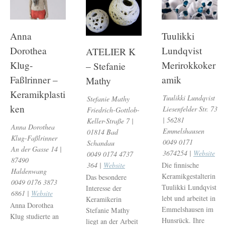
Anna
Tuulikki
Dorothea
Lundqvist
ATELIER K
Klug-
Merirokkoker
– Stefanie
Faßlrinner –
amik
Mathy
Keramikplasti
Tuulikki Lundqvist
Stefanie Mathy
ken
Liesenfelder Str. 73
Friedrich-Gottlob-
| 56281
Keller-Straße 7 |
Anna Dorothea
Emmelshausen
01814 Bad
Klug-Faßlrinner
0049 0171
Schandau
An der Gasse 14 |
3674254 |
Website
0049 0174 4737
87490
Die finnische
364 |
Website
Haldenwang
Keramikgestalterin
Das besondere
0049 0176 3873
Tuulikki Lundqvist
Interesse der
6861 |
Website
lebt und arbeitet in
Keramikerin
Anna Dorothea
Emmelshausen im
Stefanie Mathy
Klug studierte an
Hunsrück. Ihre
liegt an der Arbeit