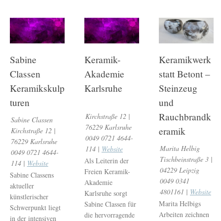
Sabine
Keramik-
Keramikwerk
Classen
Akademie
statt Betont –
Keramikskulp
Karlsruhe
Steinzeug
turen
und
Rauchbrandk
Kirchstraße 12 |
Sabine Classen
76229 Karlsruhe
eramik
Kirchstraße 12 |
0049 0721 4644-
76229 Karlsruhe
Marita Helbig
114 |
Website
0049 0721 4644-
Tischbeinstraße 3 |
Als Leiterin der
114 |
Website
04229 Leipzig
Freien Keramik-
Sabine Classens
0049 0341
Akademie
aktueller
4801161 |
Website
Karlsruhe sorgt
künstlerischer
Marita Helbigs
Sabine Classen für
Schwerpunkt liegt
Arbeiten zeichnen
die hervorragende
in der intensiven