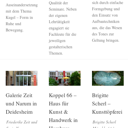
sich durch einfache
Qualität der
Auseinandersetzung
Formgebung und
Seminare. Neben
mit dem Thema
den Einsatz von
der eigenen
Kugel – Form in
Aufbautechniken
Lehrtätigkeit
Ruhe und
aus, die das Wesen
engagiert sie
Bewegung.
des Tones zur
Fachleute für die
Geltung bringen.
jeweiligen
gestalterischen
Themen.
Galerie Zeit
Koppel 66 –
Brigitte
und Narum in
Haus für
Scherl –
Deidesheim
Kunst &
Kunsttöpferei
Handwerk in
Friederike Zeit und
Brigitte Scherl