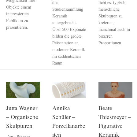
Möglichkeit ihre
die
liebt es, typisch
Objekte einem
Studiensammlung
menschliche
interessierten
Keramik
Skulpturen zu
Publikum zu
untergebracht.
kreieren,
präsentieren.
Über 500 Exponate
manchmal auch in
bilden die größte
bizarren
Präsentation an
Proportionen.
moderner Keramik
im süddeutschen
Raum.
Jutta Wagner
Annika
Beate
– Organische
Schüler –
Thiesmeyer –
Skulpturen
Porzellanarbe
Figurative
iten
Keramik
Jutta Wagner