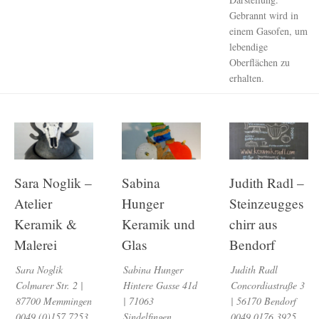
Gebrannt wird in
einem Gasofen, um
lebendige
Oberflächen zu
erhalten.
Sara Noglik –
Sabina
Judith Radl –
Atelier
Hunger
Steinzeugges
Keramik &
Keramik und
chirr aus
Malerei
Glas
Bendorf
Sara Noglik
Sabina Hunger
Judith Radl
Colmarer Str. 2 |
Hintere Gasse 41d
Concordiastraße 3
87700 Memmingen
| 71063
| 56170 Bendorf
0049 (0)157 7253
Sindelfingen
0049 0176 3925