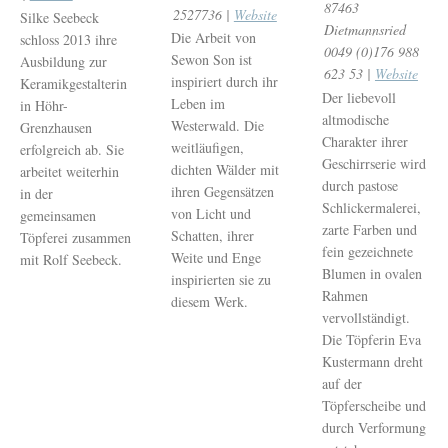
87463
2527736 |
Website
Silke Seebeck
Dietmannsried
Die Arbeit von
schloss 2013 ihre
0049 (0)176 988
Sewon Son ist
Ausbildung zur
623 53 |
Website
inspiriert durch ihr
Keramikgestalterin
Der liebevoll
Leben im
in Höhr-
altmodische
Westerwald. Die
Grenzhausen
Charakter ihrer
weitläufigen,
erfolgreich ab. Sie
Geschirrserie wird
dichten Wälder mit
arbeitet weiterhin
durch pastose
ihren Gegensätzen
in der
Schlickermalerei,
von Licht und
gemeinsamen
zarte Farben und
Schatten, ihrer
Töpferei zusammen
fein gezeichnete
Weite und Enge
mit Rolf Seebeck.
Blumen in ovalen
inspirierten sie zu
Rahmen
diesem Werk.
vervollständigt.
Die Töpferin Eva
Kustermann dreht
auf der
Töpferscheibe und
durch Verformung