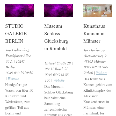
STUDIO
Museum
Kunsthaus
GALERIE
Schloss
Kannen in
BERLIN
Glücksburg
Münster
in Römhild
Jan Linkersdorff
Ines Inckmann
Frankfurter Allee
Alexianerweg 9 |
36 A | 10247
48163 Münster
Griebel Straße 28 |
Berlin
0049 02501 966
98631 Römhild
0049 030 2910850
20560 |
Website
0049 036948 88
|
Website
Das Kunsthaus
140 |
Website
Handgefertigte
Kannen gehört zum
Das Museum
Waren von über 50
Klinikkomplex des
Schloss Glücksburg
Künstlern und
Alexianer
beinhaltet eine
Werkstätten, zum
Krankenhauses in
Sammlung
größten Teil aus
Münster, einer
zeitgenössischer
Berlin und
Fachklinik für
Keramik aus vielen