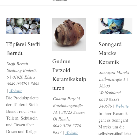
Töpferei Steffi
Sonngard
Berndt
Marcks
Gudrun
Keramik
Steffi Berndt
Petzold
Siedlung Boderitz
Sonngard Marcks
6 | 01920 Elstra
Keramikskulp
Leibnizstraße 1 |
0049 035793 5408
38300
turen
|
Website
Wolfenbüttel
Die Produktpalette
Gudrun Petzold
0049 05331
der Töpferei Steffi
Katelnburgstraße
340676 |
Website
Berndt reicht von
1A | 38723 Seesen
In ihrer Keramik
Tellern, Schüsseln
Ot Rhüden
geht es Sonngard
und Tassen über
0049 0176 5770
Marcks um die
Dosen und Krüge
9857 |
Website
selbstverständliche