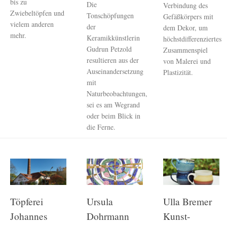
bis zu
Die
Verbindung des
Zwiebeltöpfen und
Tonschöpfungen
Gefäßkörpers mit
vielem anderen
der
dem Dekor, um
mehr.
Keramikkünstlerin
höchstdifferenziertes
Gudrun Petzold
Zusammenspiel
resultieren aus der
von Malerei und
Auseinandersetzung
Plastizität.
mit
Naturbeobachtungen,
sei es am Wegrand
oder beim Blick in
die Ferne.
Töpferei
Ursula
Ulla Bremer
Johannes
Dohrmann
Kunst-