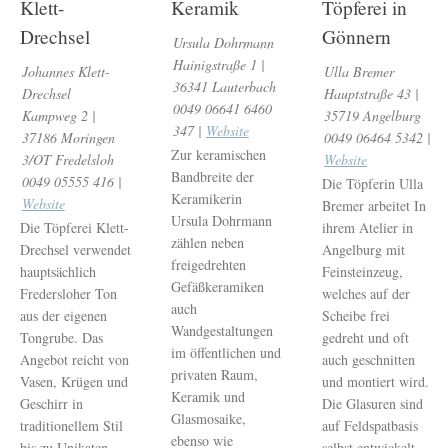
Klett-
Keramik
Töpferei in
Drechsel
Gönnern
Ursula Dohrmann
Hainigstraße 1 |
Johannes Klett-
Ulla Bremer
36341 Lauterbach
Drechsel
Hauptstraße 43 |
0049 06641‬ 6460
Kampweg 2 |
35719 Angelburg
347 |
Website
37186 Moringen
0049 06464 5342 |
Zur keramischen
3/OT Fredelsloh
Website
Bandbreite der
0049 05555 416 |
Die Töpferin Ulla
Keramikerin
Website
Bremer arbeitet In
Ursula Dohrmann
Die Töpferei Klett-
ihrem Atelier in
zählen neben
Drechsel verwendet
Angelburg mit
freigedrehten
hauptsächlich
Feinsteinzeug,
Gefäßkeramiken
Fredersloher Ton
welches auf der
auch
aus der eigenen
Scheibe frei
Wandgestaltungen
Tongrube. Das
gedreht und oft
im öffentlichen und
Angebot reicht von
auch geschnitten
privaten Raum,
Vasen, Krügen und
und montiert wird.
Keramik und
Geschirr in
Die Glasuren sind
Glasmosaike,
traditionellem Stil
auf Feldspatbasis
ebenso wie
bis zu Unikaten
selbst entwickelt.