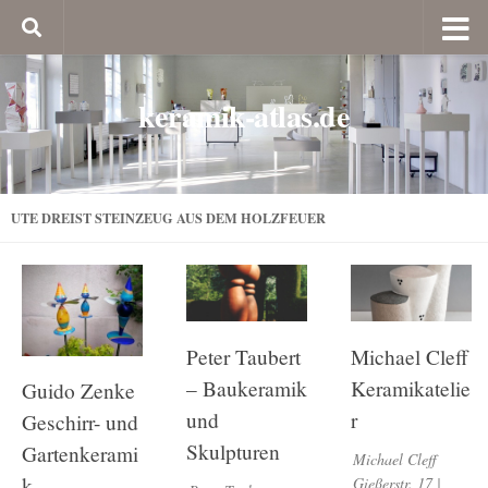
keramik-atlas.de
UTE DREIST STEINZEUG AUS DEM HOLZFEUER
Peter Taubert
Michael Cleff
– Baukeramik
Keramikatelie
Guido Zenke
und
r
Geschirr- und
Skulpturen
Gartenkerami
Michael Cleff
k
Gießerstr. 17 |