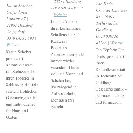
| 20255 Hamburg
Ute Dreist
Katrin Schober
0049 040 4904347
Crivitzer Chaussee
Oetjendorfer
|
Website
45 | 19399
Landstr. 67 |
In den 25 Jahren
Techentin bei
22961 Hoisdorf-
ihres keramischen
Goldberg
Oetjendorf
Schaffens hat sich
0049 038736
0049 04534 593 |
Katharina
42566 |
Website
Website
Böttchers
Die Töpferin Ute
Katrin Schober
Arbeitsschwerpunkt
Dreist produziert in
produziert
immer wieder
ihrer
Keramikunikate
verändert. Heute
Keramikwerkstatt
aus Steinzeug. In
stellt sie Vasen und
in Techentin bei
ihrer Töpferei in
Schalen her,
Goldberg
Schleswig-Holstein
überwiegend in
Geschirrkeramik –
entsteht fröhliches
Aufbautechnik,
gebrauchstüchtig
Gebrauchsgeschirr
aber auch frei
und formschön.
und Individuelles
gedreht.
für Haus und
Garten.