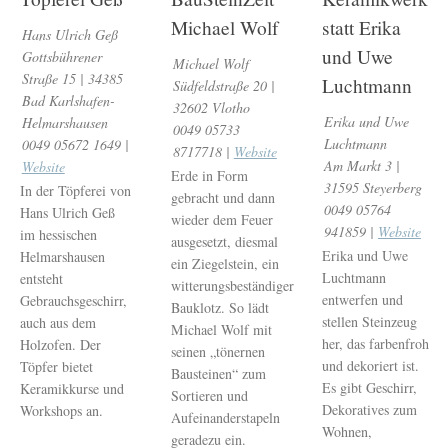
Michael Wolf
statt Erika
Hans Ulrich Geß
und Uwe
Gottsbührener
Michael Wolf
Straße 15 | 34385
Luchtmann
Südfeldstraße 20 |
Bad Karlshafen-
32602 Vlotho
Erika und Uwe
Helmarshausen
0049 05733
Luchtmann
0049 05672 1649 |
8717718 |
Website
Am Markt 3 |
Website
Erde in Form
31595 Steyerberg
In der Töpferei von
gebracht und dann
0049 05764
Hans Ulrich Geß
wieder dem Feuer
941859 |
Website
im hessischen
ausgesetzt, diesmal
Erika und Uwe
Helmarshausen
ein Ziegelstein, ein
Luchtmann
entsteht
witterungsbeständiger
entwerfen und
Gebrauchsgeschirr,
Bauklotz. So lädt
stellen Steinzeug
auch aus dem
Michael Wolf mit
her, das farbenfroh
Holzofen. Der
seinen „tönernen
und dekoriert ist.
Töpfer bietet
Bausteinen“ zum
Es gibt Geschirr,
Keramikkurse und
Sortieren und
Dekoratives zum
Workshops an.
Aufeinanderstapeln
Wohnen,
geradezu ein.