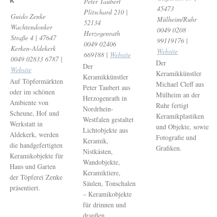
Peter Taubert
45473
Plitschard 210 |
Guido Zenke
Mülheim/Ruhr
52134
Wachtendonker
0049 0208
Herzogenrath
Straße 4 | 47647
99119176 |
0049 02406
Kerken-Aldekerk
Website
669188 |
Website
0049 02833 6787 |
Der
Der
Website
Keramikkünstler
Keramikkünstler
Auf Töpfermärkten
Michael Cleff aus
Peter Taubert aus
oder im schönen
Mülheim an der
Herzogenrath in
Ambiente von
Ruhr fertigt
Nordrhein-
Scheune, Hof und
Keramikplastiken
Westfalen gestaltet
Werkstatt in
und Objekte, sowie
Lichtobjekte aus
Aldekerk, werden
Fotografie und
Keramik,
die handgefertigten
Grafiken.
Nistkästen,
Keramikobjekte für
Wandobjekte,
Haus und Garten
Keramiktiere,
der Töpferei Zenke
Säulen, Tonschalen
präsentiert.
– Keramikobjekte
für drinnen und
draußen.