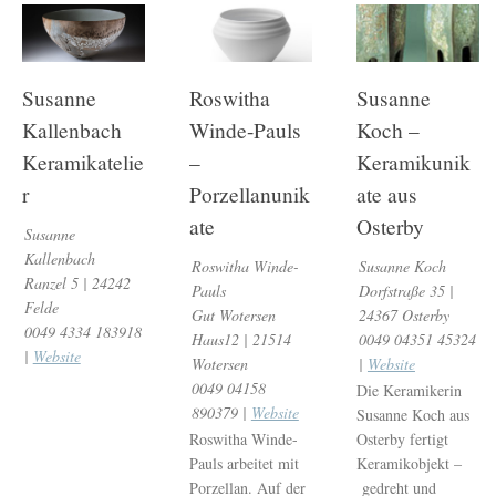
Susanne
Roswitha
Susanne
Kallenbach
Winde-Pauls
Koch –
Keramikatelie
–
Keramikunik
r
Porzellanunik
ate aus
ate
Osterby
Susanne
Kallenbach
Roswitha Winde-
Susanne Koch
Ranzel 5 | 24242
Pauls
Dorfstraße 35 |
Felde
Gut Wotersen
24367 Osterby
0049 4334 183918
Haus12 | 21514
0049 04351 45324
|
Website
Wotersen
|
Website
0049 04158
Die Keramikerin
890379 |
Website
Susanne Koch aus
Roswitha Winde-
Osterby fertigt
Pauls arbeitet mit
Keramikobjekt –
Porzellan. Auf der
gedreht und