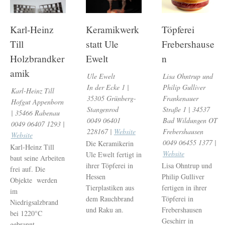
Karl-Heinz
Keramikwerk
Töpferei
Till
statt Ule
Frebershause
Holzbrandker
Ewelt
n
amik
Ule Ewelt
Lisa Ohntrup und
In der Ecke 1 |
Philip Gulliver
Karl-Heinz Till
35305 Grünberg-
Frankenauer
Hofgut Appenborn
Stangenrod
Straße 1 | 34537
| 35466 Rabenau
0049 06401
Bad Wildungen OT
0049 06407 1293 |
228167 |
Website
Frebershausen
Website
0049 06455 1377 |
Die Keramikerin
Karl-Heinz Till
Website
Ule Ewelt fertigt in
baut seine Arbeiten
ihrer Töpferei in
Lisa Ohntrup und
frei auf. Die
Hessen
Philip Gulliver
Objekte werden
Tierplastiken aus
fertigen in ihrer
im
dem Rauchbrand
Töpferei in
Niedrigsalzbrand
und Raku an.
Frebershausen
bei 1220°C
Geschirr in
gebrannt.