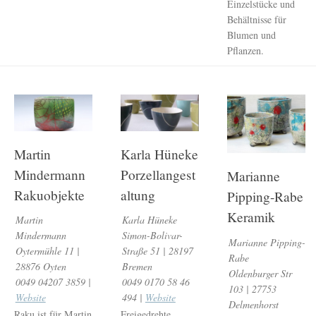
Einzelstücke und
Behältnisse für
Blumen und
Pflanzen.
Martin
Karla Hüneke
Mindermann
Porzellangest
Marianne
Rakuobjekte
altung
Pipping-Rabe
Keramik
Martin
Karla Hüneke
Mindermann
Simon-Bolivar-
Marianne Pipping-
Oytermühle 11 |
Straße 51 | 28197
Rabe
28876 Oyten
Bremen
Oldenburger Str
0049 04207 3859 |
0049 0170 58 46
103 | 27753
Website
494 |
Website
Delmenhorst
Raku ist für Martin
Freigedrehte