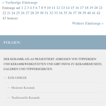
« Vorherige Eintraege
1
2
3
4
5
6
7
8
9
10
11
12
13
14
15
16
17
18
19
20
21
Eintraege auf
22
24
25
26
27
28
29
30
31
32
33
34
35
36
37
38
39
40
41
42
23
43
Seite(n)
Weitere Eintraege »
FOLGEN:
DER KERAMIK-ATLAS PRÄSENTIERT ADRESSEN VON TÖPFEREIEN
UND KERAMIKWERKSTÄTTEN UND GIBT INFOS ZU KERAMIKMUSEEN,
GALERIEN UND TÖPFERMÄRKTEN.
KERAMIKER
Moderne Keramik
Traditionelle Keramik