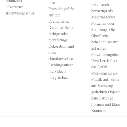
produziert
ihre
Inke Lerch
dekoriertes
Porzellangefäße
bevorzugt als
Irdenwaregeschirr.
auf der
Material feines
Drehscheibe.
Porzellan oder
Durch schlichte
Steinzeug. Die
farbige oder
Oberfläche
nichtfarbige
behandelt sie mit
Dekoration sind
gefärbten
diese
Porzellanengoben.
charaktervollen
Uwe Lerch fasst
Lieblingsstücke
das Gefäß
individuell
überwiegend als
integrierbar.
Plastik auf. Seine
aus Steinzeug
gedrehten Objekte
haben strenge
Formen und klare
Konturen