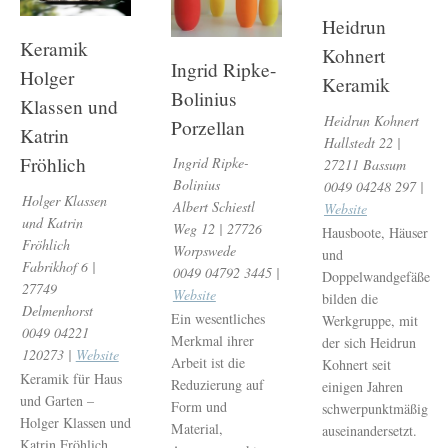
Heidrun
Keramik
Kohnert
Ingrid Ripke-
Holger
Keramik
Bolinius
Klassen und
Heidrun Kohnert
Porzellan
Katrin
Hallstedt 22 |
Fröhlich
Ingrid Ripke-
27211 Bassum
Bolinius
0049 04248 297 |
Holger Klassen
Albert Schiestl
Website
und Katrin
Weg 12 | 27726
Hausboote, Häuser
Fröhlich
Worpswede
und
Fabrikhof 6 |
0049 04792 3445 |
Doppelwandgefäße
27749
Website
bilden die
Delmenhorst
Ein wesentliches
Werkgruppe, mit
0049 04221
Merkmal ihrer
der sich Heidrun
120273 |
Website
Arbeit ist die
Kohnert seit
Keramik für Haus
Reduzierung auf
einigen Jahren
und Garten –
Form und
schwerpunktmäßig
Holger Klassen und
Material,
auseinandersetzt.
Katrin Fröhlich