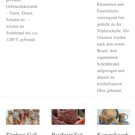
Kleinserien und
Gebrauchskeramik
Einzelstücke,
– Vasen, Dosen,
vorwiegend frei
Schalen etc. –
gedreht an der
werden im
Töpferscheibe. Die
Sodabrand bei cca.
Glasuren werden
1280°C gebrannt.
nach dem ersten
Brand, dem
sogenannten
Schrühbrand,
aufgetragen und
danach im
holzbefeuerten
Ofen gebrannt.
Töpferei Geß
BauSteinZeit
Keramikwerk