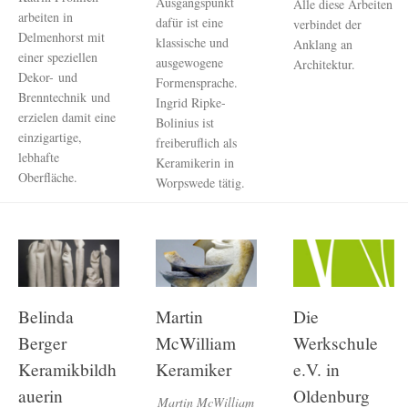
Ausgangspunkt
Alle diese Arbeiten
arbeiten in
dafür ist eine
verbindet der
Delmenhorst mit
klassische und
Anklang an
einer speziellen
ausgewogene
Architektur.
Dekor- und
Formensprache.
Brenntechnik und
Ingrid Ripke-
erzielen damit eine
Bolinius ist
einzigartige,
freiberuflich als
lebhafte
Keramikerin in
Oberfläche.
Worpswede tätig.
Belinda
Martin
Die
Berger
McWilliam
Werkschule
Keramikbildh
Keramiker
e.V. in
auerin
Oldenburg
Martin McWilliam