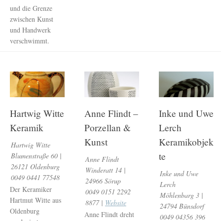
und die Grenze
zwischen Kunst
und Handwerk
verschwimmt.
Hartwig Witte
Anne Flindt –
Inke und Uwe
Keramik
Porzellan &
Lerch
Kunst
Keramikobjek
Hartwig Witte
te
Blumenstraße 60 |
Anne Flindt
26121 Oldenburg
Winderatt 14 |
Inke und Uwe
0049 0441 77548
24966 Sörup
Lerch
Der Keramiker
0049 0151 2292
Möhlenbarg 3 |
Hartmut Witte aus
8877 |
Website
24794 Bünsdorf
Oldenburg
Anne Flindt dreht
0049 04356 396