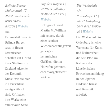
Auf dem Kötjen 1 |
Belinda Berger
Die Werkschule
26209 Sandhatten
Mühlenbrink 17 |
e.V.
0049 04482 8372 |
26655 Westerstede
Rosenstraße 41 |
Website
0049 04488
26122 Oldenburg
Erfolgreich wird
840708 |
Website
0049 0441 99908-
Martin McWilliam
40 |
Website
Die
mit seinen, durch
Keramikbildhauerin
Die Werkschule in
einen starken
Belinda Berger
Oldenburg ist eine
Wiedererkennungswert
setzt in ihrem
Werkstatt für Kunst
geprägten
keramischen
und Kulturarbeit,
keramischen
Schaffen auf Grund
die seit 1983 im
Gefäßen, die im
ihres Studiums in
Rahmen der
Holzofen gebrannt,
England Akzente
künstlerischen
eher “vorgetäuscht”
der Keramik-
Erwachsenenbildung
wirken.
Kunst, wie sie hier
in den Sparten
in Deutschland
Bildende Kunst
weniger üblich
und Keramik
sind. Oft haben
arbeitet.
ihre Werke eine
humorvolle Seite