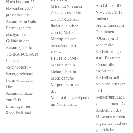
Noch bis zum 25.
Am 04. und 05.
MESTLIN, einem
November 2017
November 2017
Gebäudeensemble
präsentiert die
finden im
aus DDR-Zeiten,
Keramikerin Gabi
Freilichtmuseum
findet nun schon
Ehrminger ihre
Glentleiten
zum 6. Mal ein
einzigartigen
(Oberbayern)
Marktplatz der
Gefäße in der
wieder die
besonderen Art
Keramikgalerie
Kachelofentage
statt –
TERRA ROSSA in
statt. Besucher
HINTERLAND.
Leipzig.
können die
Mestlin ist ein
»Steinpoliert –
historische
kleines Dorf in
Feuergezeichnet –
Kachelherstellung
Mecklenburg-
Formvollendet«
bei Vorführungen
Vorpommern und
Die
und
der
Keramikunikate
Sonderführungen
Veranstaltungszeitpunkt
von Gabi
kennenlernen. Die
im November...
Ehrminger aus
Kachelöfen des
Radolfzell sind...
Museums werden
angeschürt und die
gemütliche...