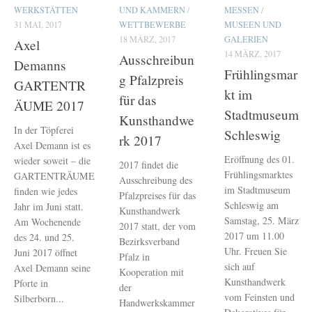
WERKSTÄTTEN
UND KAMMERN
/
MESSEN
/
31 MAI, 2017
WETTBEWERBE
MUSEEN UND
18 MÄRZ, 2017
GALERIEN
Axel
14 MÄRZ, 2017
Ausschreibun
Demanns
Frühlingsmar
g Pfalzpreis
GARTENTR
kt im
für das
ÄUME 2017
Stadtmuseum
Kunsthandwe
In der Töpferei
Schleswig
rk 2017
Axel Demann ist es
Eröffnung des 01.
wieder soweit – die
2017 findet die
Frühlingsmarktes
GARTENTRÄUME
Ausschreibung des
im Stadtmuseum
finden wie jedes
Pfalzpreises für das
Schleswig am
Jahr im Juni statt.
Kunsthandwerk
Samstag, 25. März
Am Wochenende
2017 statt, der vom
2017 um 11.00
des 24. und 25.
Bezirksverband
Uhr. Freuen Sie
Juni 2017 öffnet
Pfalz in
sich auf
Axel Demann seine
Kooperation mit
Kunsthandwerk
Pforte in
der
vom Feinsten und
Silberborn...
Handwerkskammer