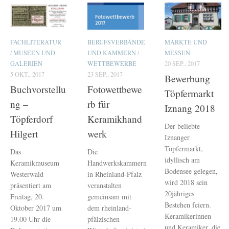
FACHLITERATUR
BERUFSVERBÄNDE
MÄRKTE UND
/
MUSEEN UND
UND KAMMERN
/
MESSEN
GALERIEN
WETTBEWERBE
20 SEP., 2017
5 OKT., 2017
23 SEP., 2017
Bewerbung
Buchvorstellu
Fotowettbewe
Töpfermarkt
ng –
rb für
Iznang 2018
Töpferdorf
Keramikhand
Der beliebte
Hilgert
werk
Iznanger
Töpfermarkt,
Das
Die
idyllisch am
Keramikmuseum
Handwerkskammern
Bodensee gelegen,
Westerwald
in Rheinland-Pfalz
wird 2018 sein
präsentiert am
veranstalten
20jähriges
Freitag, 20.
gemeinsam mit
Bestehen feiern.
Oktober 2017 um
dem rheinland-
Keramikerinnen
19.00 Uhr die
pfälzischen
und Keramiker, die