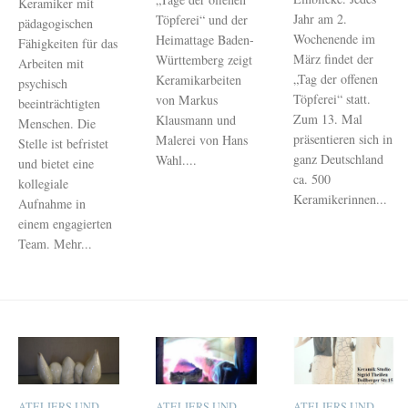
Keramiker mit
Jahr am 2.
Töpferei“ und der
pädagogischen
Wochenende im
Heimattage Baden-
Fähigkeiten für das
März findet der
Württemberg zeigt
Arbeiten mit
„Tag der offenen
Keramikarbeiten
psychisch
Töpferei“ statt.
von Markus
beeinträchtigten
Zum 13. Mal
Klausmann und
Menschen. Die
präsentieren sich in
Malerei von Hans
Stelle ist befristet
ganz Deutschland
Wahl....
und bietet eine
ca. 500
kollegiale
Keramikerinnen...
Aufnahme in
einem engagierten
Team. Mehr...
ATELIERS UND
ATELIERS UND
ATELIERS UND