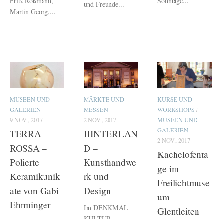
Fritz Roßmann,
Sonntage...
und Freunde...
Martin Georg,...
MUSEEN UND
MÄRKTE UND
KURSE UND
GALERIEN
MESSEN
WORKSHOPS
/
9 NOV., 2017
2 NOV., 2017
MUSEEN UND
GALERIEN
TERRA
HINTERLAN
2 NOV., 2017
ROSSA –
D –
Kachelofenta
Polierte
Kunsthandwe
ge im
Keramikunik
rk und
Freilichtmuse
ate von Gabi
Design
um
Ehrminger
Im DENKMAL
Glentleiten
KULTUR