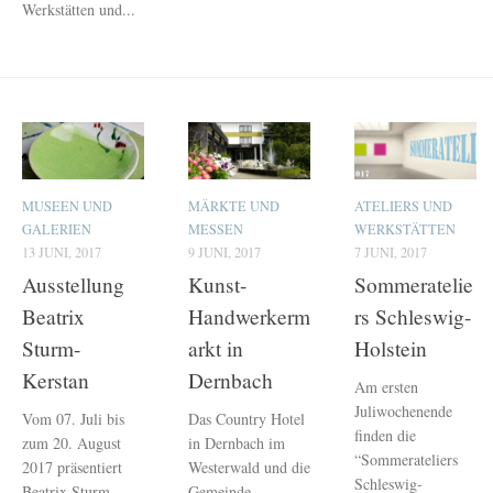
Werkstätten und...
MUSEEN UND
MÄRKTE UND
ATELIERS UND
GALERIEN
MESSEN
WERKSTÄTTEN
13 JUNI, 2017
9 JUNI, 2017
7 JUNI, 2017
Ausstellung
Kunst-
Sommeratelie
Beatrix
Handwerkerm
rs Schleswig-
Sturm-
arkt in
Holstein
Kerstan
Dernbach
Am ersten
Juliwochenende
Vom 07. Juli bis
Das Country Hotel
finden die
zum 20. August
in Dernbach im
“Sommerateliers
2017 präsentiert
Westerwald und die
Schleswig-
Beatrix Sturm-
Gemeinde