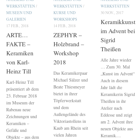
WERKSTÄTTEN
/
WERKSTÄTTEN
/
WERKSTÄTTEN
MUSEEN UND
KURSE UND
30 NOV., 2017
GALERIEN
WORKSHOPS
Keramikkunst
17 FEB., 2018
14 FEB., 2018
im Advent bei
ARTE…
ZEPHYR –
Sigrid
FAKTE –
Holzbrand –
Theißen
Keramiken
Workshop
Alle Jahre wieder
von Karl-
2018
… Zum 30. Mal
Heinz Till
Das Keramikerpaar
„Kunst im Advent“
Michael Sälzer und
Auch in diesem
Karl-Heinz Till
Beate Thiesmeyer
Jahr lädt die
präsentiert ab dem
bietet in ihrer
Keramikerin Sigrid
23. Februar 2018
Töpferwerkstatt
Theißen in ihr
im Museum der
und dem
Atelier nach
Rabenau neue
Außengelände des
Eddesse und zeigt
Zeichnungen und
Viktoriastollens in
am 2. Advent ihre
Keramiken –
Kaub am Rhein seit
neuen Objekte aus
Gefäße und
vielen Jahren
Keramik....
Objekte – aus dem