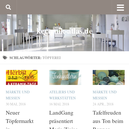
keramik-atlas.de
SCHLAGWÖRTER:
TÖPFEREI
MÄRKTE UND
ATELIERS UND
MÄRKTE UND
MESSEN
WERKSTÄTTEN
MESSEN
30 MAI, 2018
16 MAI, 2018
24 APR., 2018
Neuer
LandGang
Tafelfreuden
Töpfermarkt
präsentiert
aus Ton beim