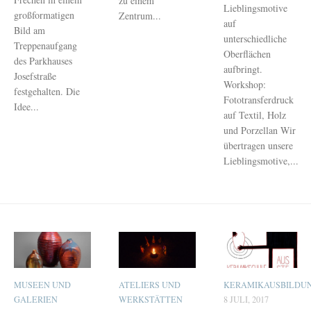
zu einem
Lieblingsmotive
großformatigen
Zentrum...
auf
Bild am
unterschiedliche
Treppenaufgang
Oberflächen
des Parkhauses
aufbringt.
Josefstraße
Workshop:
festgehalten. Die
Fototransferdruck
Idee...
auf Textil, Holz
und Porzellan Wir
übertragen unsere
Lieblingsmotive,...
MUSEEN UND
ATELIERS UND
KERAMIKAUSBILDU
GALERIEN
WERKSTÄTTEN
8 JULI, 2017