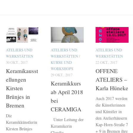
ATELIERS UND
ATELIERS UND
ATELIERS UND
WERKSTÄTTEN
WERKSTÄTTEN
/
WERKSTÄTTEN
30 OKT., 2017
KURSE UND
22 OKT., 2017
WORKSHOPS
Keramikausst
OFFENE
29 OKT., 2017
ellungen
ATELIERS –
Keramikkurs
Kirsten
Karla Hüneke
ab April 2018
Brünjes in
Auch 2017 werden
bei
Bremen
die Künstlerinnen
CERAMIGA
und Künstler in
Die
den Atelierhäusern
Unter Leitung der
Keramikkünstlerin
Kap-Horn-Straße 7
Keramikerin
Kirsten Brünjes
+ 9 in Bremen ihre
Claudia