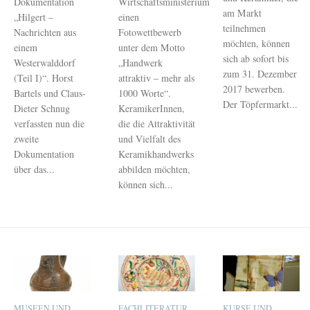
Dokumentation
Wirtschaftsministerium
am Markt
„Hilgert –
einen
teilnehmen
Nachrichten aus
Fotowettbewerb
möchten, können
einem
unter dem Motto
sich ab sofort bis
Westerwalddorf
„Handwerk
zum 31. Dezember
(Teil I)“. Horst
attraktiv – mehr als
2017 bewerben.
Bartels und Claus-
1000 Worte“.
Der Töpfermarkt...
Dieter Schnug
KeramikerInnen,
verfassten nun die
die die Attraktivität
zweite
und Vielfalt des
Dokumentation
Keramikhandwerks
über das...
abbilden möchten,
können sich...
MUSEEN UND
FACHLITERATUR
KURSE UND