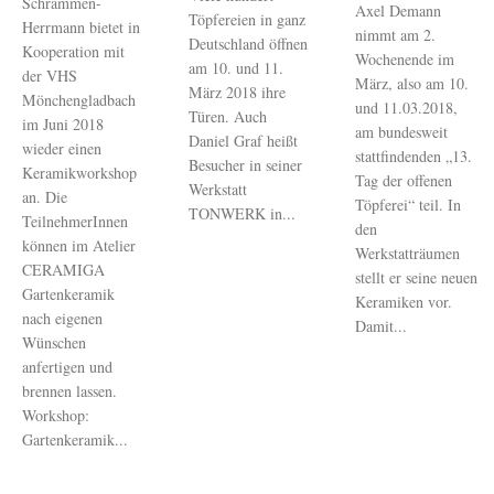
Schrammen-
Axel Demann
Töpfereien in ganz
Herrmann bietet in
nimmt am 2.
Deutschland öffnen
Kooperation mit
Wochenende im
am 10. und 11.
der VHS
März, also am 10.
März 2018 ihre
Mönchengladbach
und 11.03.2018,
Türen. Auch
im Juni 2018
am bundesweit
Daniel Graf heißt
wieder einen
stattfindenden „13.
Besucher in seiner
Keramikworkshop
Tag der offenen
Werkstatt
an. Die
Töpferei“ teil. In
TONWERK in...
TeilnehmerInnen
den
können im Atelier
Werkstatträumen
CERAMIGA
stellt er seine neuen
Gartenkeramik
Keramiken vor.
nach eigenen
Damit...
Wünschen
anfertigen und
brennen lassen.
Workshop:
Gartenkeramik...