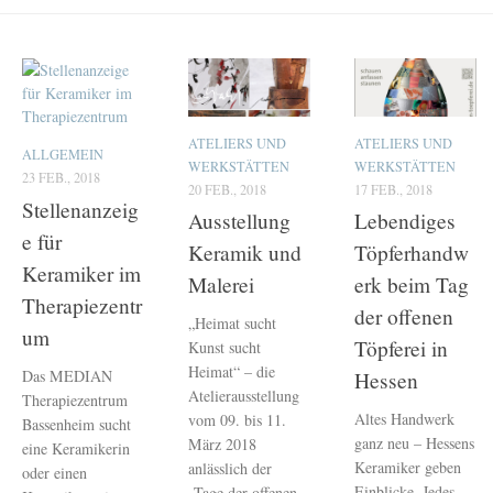
ATELIERS UND
ATELIERS UND
ALLGEMEIN
WERKSTÄTTEN
WERKSTÄTTEN
23 FEB., 2018
20 FEB., 2018
17 FEB., 2018
Stellenanzeig
Ausstellung
Lebendiges
e für
Keramik und
Töpferhandw
Keramiker im
Malerei
erk beim Tag
Therapiezentr
der offenen
„Heimat sucht
um
Töpferei in
Kunst sucht
Heimat“ – die
Das MEDIAN
Hessen
Atelierausstellung
Therapiezentrum
Altes Handwerk
vom 09. bis 11.
Bassenheim sucht
ganz neu – Hessens
März 2018
eine Keramikerin
Keramiker geben
anlässlich der
oder einen
Einblicke. Jedes
„Tage der offenen