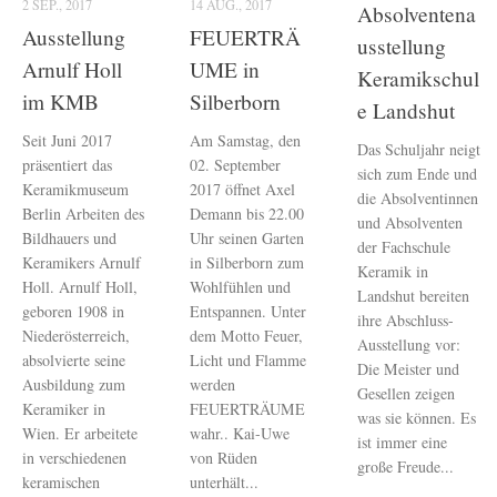
2 SEP., 2017
14 AUG., 2017
Absolventena
Ausstellung
FEUERTRÄ
usstellung
Arnulf Holl
UME in
Keramikschul
im KMB
Silberborn
e Landshut
Seit Juni 2017
Am Samstag, den
Das Schuljahr neigt
präsentiert das
02. September
sich zum Ende und
Keramikmuseum
2017 öffnet Axel
die Absolventinnen
Berlin Arbeiten des
Demann bis 22.00
und Absolventen
Bildhauers und
Uhr seinen Garten
der Fachschule
Keramikers Arnulf
in Silberborn zum
Keramik in
Holl. Arnulf Holl,
Wohlfühlen und
Landshut bereiten
geboren 1908 in
Entspannen. Unter
ihre Abschluss-
Niederösterreich,
dem Motto Feuer,
Ausstellung vor:
absolvierte seine
Licht und Flamme
Die Meister und
Ausbildung zum
werden
Gesellen zeigen
Keramiker in
FEUERTRÄUME
was sie können. Es
Wien. Er arbeitete
wahr.. Kai-Uwe
ist immer eine
in verschiedenen
von Rüden
große Freude...
keramischen
unterhält...