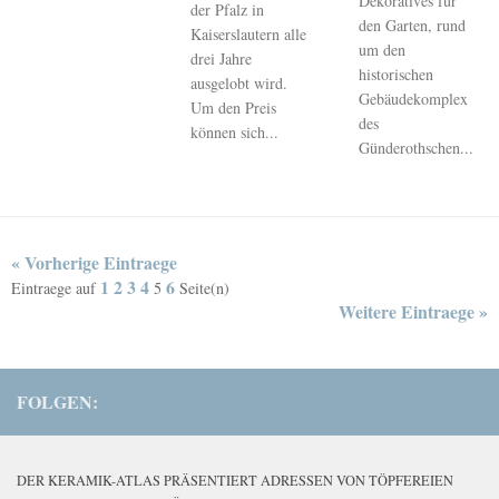
Dekoratives für
der Pfalz in
den Garten, rund
Kaiserslautern alle
um den
drei Jahre
historischen
ausgelobt wird.
Gebäudekomplex
Um den Preis
des
können sich...
Günderothschen...
« Vorherige Eintraege
1
2
3
4
6
Eintraege auf
5
Seite(n)
Weitere Eintraege »
FOLGEN:
DER KERAMIK-ATLAS PRÄSENTIERT ADRESSEN VON TÖPFEREIEN