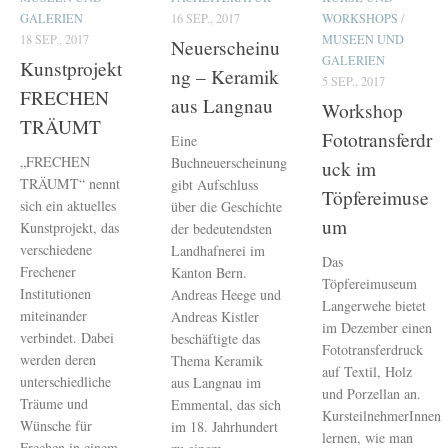
GALERIEN
16 SEP., 2017
WORKSHOPS
/
18 SEP., 2017
MUSEEN UND
Neuerscheinu
GALERIEN
Kunstprojekt
ng – Keramik
5 SEP., 2017
FRECHEN
aus Langnau
Workshop
TRÄUMT
Fototransferdr
Eine
„FRECHEN
Buchneuerscheinung
uck im
TRÄUMT“ nennt
gibt Aufschluss
Töpfereimuse
sich ein aktuelles
über die Geschichte
um
Kunstprojekt, das
der bedeutendsten
verschiedene
Landhafnerei im
Das
Frechener
Kanton Bern.
Töpfereimuseum
Institutionen
Andreas Heege und
Langerwehe bietet
miteinander
Andreas Kistler
im Dezember einen
verbindet. Dabei
beschäftigte das
Fototransferdruck
werden deren
Thema Keramik
auf Textil, Holz
unterschiedliche
aus Langnau im
und Porzellan an.
Träume und
Emmental, das sich
KursteilnehmerInnen
Wünsche für
im 18. Jahrhundert
lernen, wie man
Frechen in einem