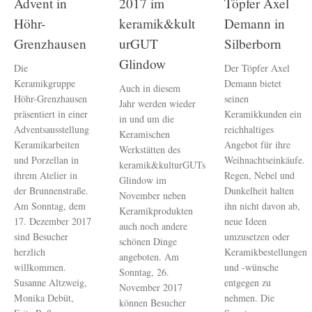
Advent in
2017 im
Töpfer Axel
Höhr-
keramik&kult
Demann in
Grenzhausen
urGUT
Silberborn
Glindow
Die
Der Töpfer Axel
Keramikgruppe
Demann bietet
Auch in diesem
Höhr-Grenzhausen
seinen
Jahr werden wieder
präsentiert in einer
Keramikkunden ein
in und um die
Adventsausstellung
reichhaltiges
Keramischen
Keramikarbeiten
Angebot für ihre
Werkstätten des
und Porzellan in
Weihnachtseinkäufe.
keramik&kulturGUTs
ihrem Atelier in
Regen, Nebel und
Glindow im
der Brunnenstraße.
Dunkelheit halten
November neben
Am Sonntag, dem
ihn nicht davon ab,
Keramikprodukten
17. Dezember 2017
neue Ideen
auch noch andere
sind Besucher
umzusetzen oder
schönen Dinge
herzlich
Keramikbestellungen
angeboten. Am
willkommen.
und -wünsche
Sonntag, 26.
Susanne Altzweig,
entgegen zu
November 2017
Monika Debüt,
nehmen. Die
können Besucher