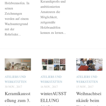
Keramikprofis und
Holzbrennofen. In
ambitionierten
seinen
Amateuren die
Zeichnungen
Möglichkeit,
werden auf einem
zeitgemäße
Wachsuntergrund
Holzbrandöfen
mit der
kennen zu lernen...
Rohrfeder...
ATELIERS UND
ATELIERS UND
ATELIERS UND
WERKSTÄTTEN
WERKSTÄTTEN
WERKSTÄTTEN
30 NOV., 2017
16 NOV., 2017
15 NOV., 2017
Keramikausst
winterAUSST
Weihnachtsei
ellung zum 3.
ELLUNG
nkäufe beim