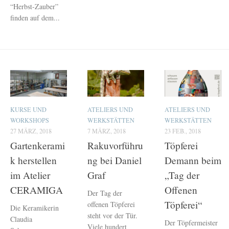
“Herbst-Zauber”
finden auf dem...
KURSE UND
ATELIERS UND
ATELIERS UND
WORKSHOPS
WERKSTÄTTEN
WERKSTÄTTEN
27 MÄRZ, 2018
7 MÄRZ, 2018
23 FEB., 2018
Gartenkerami
Rakuvorführu
Töpferei
k herstellen
ng bei Daniel
Demann beim
im Atelier
Graf
„Tag der
CERAMIGA
Offenen
Der Tag der
Töpferei“
offenen Töpferei
Die Keramikerin
steht vor der Tür.
Claudia
Der Töpfermeister
Viele hundert