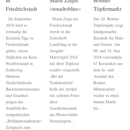
in
Maria Ziajas
Bonner
Friedrichstadt
»tonaltoblue«
Töpfermarkt
Im September
Maria Ziaja aus
Der 24. Bonner
2018 wird es
Friedrichstadt
Töpfermarkt zeigt
erstmalig die
wurde in der
handgemachte
Keramik-Tage in
Zeitschrift
Keramik für Haus
Friedrichstadt
LandGang in der
und Garten. Am
geben, einem
Ausgabe
09. und 10. Juni
Städtchen im Kreis
März/April 2018
2018 verwandeln
Nordfriesland in
mit ihrer Töpferei
67 Keramiker aus
Schleswig-
tonalto vorgestellt.
dem In- und
Holstein.
„Bei der
Ausland den
Niederländische
Tonkünstlerin“
Bonner
Backsteinrenaissance
heißt der Artikel
Münsterplatz
und Grachten
mit schönen Fotos
wieder in einen
prägen das
ihrer
bunten Markt.
Stadtbild des
Geschirrkeramik
Im...
sympathischen
aus Westerwälder
„Holländerstädtchens“.
Steinzeugton...
Zeitgleich zum