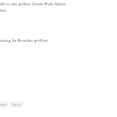
 gibt es eine größere Zweite-Wahl-Aktion.
ehen.
nbarung für Besucher geöffnet.
usmann
Töpferei