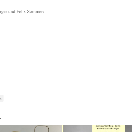
unger und Felix Sommer:
ng
…