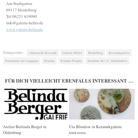
Am Stadtgarten
69117 Heidelberg
Tel 06221 619090
info@galerie-heller.de
www.galerie-heller.de
Schlagwörter:
chinesische Keramik
Galerie Heller
Heidelberg
Keramikgalerie
Porzellane aus Longquan
Seladon
Seladon-Projekt
Seladone des 12. Jahrhunderts
FÜR DICH VIELLEICHT EBENFALLS INTERESSANT …
Atelier Berlinda Berger in
Uta Blindow in Keramikgalerie
Oldenburg
terra rossa