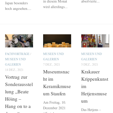
in diesem Monat
absolvierte...
Japan besonders
wird allerdings...
hoch angesehen....
FACHVORTRÄGE
/
MUSEEN UND
MUSEEN UND
MUSEEN UND
GALERIEN
GALERIEN
GALERIEN
7 DEZ., 2021
5 DEZ., 2021
14 DEZ., 2021
Museumsnac
Krakauer
Vortrag zur
ht im
Krippenkunst
Sonderausstel
Keramikmuse
im
lung „Beate
um Staufen
Hetjensmuse
Höing –
um
Am Freitag, 10.
Hang on to a
Dezember 2021
Das Hetjens –