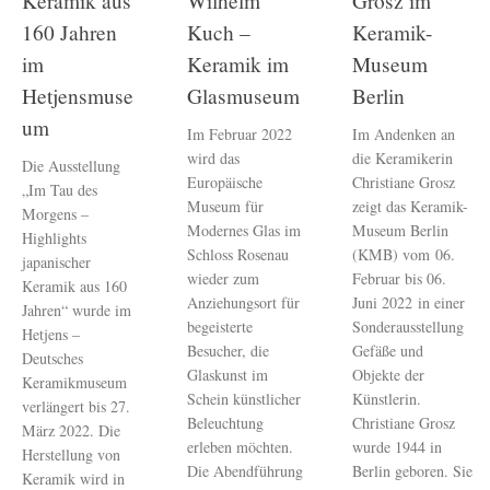
Keramik aus
Wilhelm
Grosz im
160 Jahren
Kuch –
Keramik-
im
Keramik im
Museum
Hetjensmuse
Glasmuseum
Berlin
um
Im Februar 2022
Im Andenken an
wird das
die Keramikerin
Die Ausstellung
Europäische
Christiane Grosz
„Im Tau des
Museum für
zeigt das Keramik-
Morgens –
Modernes Glas im
Museum Berlin
Highlights
Schloss Rosenau
(KMB) vom 06.
japanischer
wieder zum
Februar bis 06.
Keramik aus 160
Anziehungsort für
Juni 2022 in einer
Jahren“ wurde im
begeisterte
Sonderausstellung
Hetjens –
Besucher, die
Gefäße und
Deutsches
Glaskunst im
Objekte der
Keramikmuseum
Schein künstlicher
Künstlerin.
verlängert bis 27.
Beleuchtung
Christiane Grosz
März 2022. Die
erleben möchten.
wurde 1944 in
Herstellung von
Die Abendführung
Berlin geboren. Sie
Keramik wird in