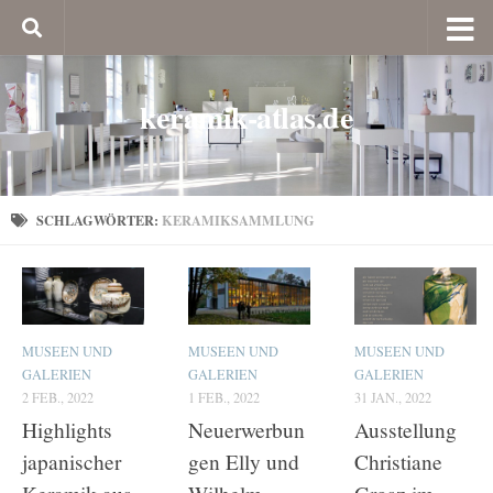
keramik-atlas.de
SCHLAGWÖRTER:
KERAMIKSAMMLUNG
MUSEEN UND
MUSEEN UND
MUSEEN UND
GALERIEN
GALERIEN
GALERIEN
2 FEB., 2022
1 FEB., 2022
31 JAN., 2022
Highlights
Neuerwerbun
Ausstellung
japanischer
gen Elly und
Christiane