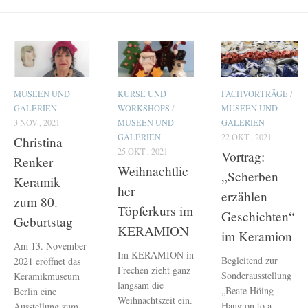
MUSEEN UND
KURSE UND
FACHVORTRÄGE
/
GALERIEN
WORKSHOPS
/
MUSEEN UND
3 NOV., 2021
MUSEEN UND
GALERIEN
GALERIEN
22 OKT., 2021
Christina
25 OKT., 2021
Vortrag:
Renker –
Weihnachtlic
„Scherben
Keramik –
her
erzählen
zum 80.
Töpferkurs im
Geschichten“
Geburtstag
KERAMION
im Keramion
Am 13. November
Im KERAMION in
Begleitend zur
2021 eröffnet das
Frechen zieht ganz
Sonderausstellung
Keramikmuseum
langsam die
„Beate Höing –
Berlin eine
Weihnachtszeit ein.
Hang on to a
Ausstellung zum