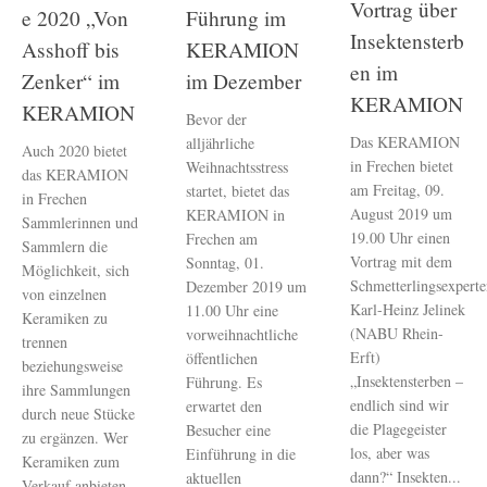
Vortrag über
e 2020 „Von
Führung im
Insektensterb
Asshoff bis
KERAMION
en im
Zenker“ im
im Dezember
KERAMION
KERAMION
Bevor der
Das KERAMION
alljährliche
Auch 2020 bietet
in Frechen bietet
Weihnachtsstress
das KERAMION
am Freitag, 09.
startet, bietet das
in Frechen
August 2019 um
KERAMION in
Sammlerinnen und
19.00 Uhr einen
Frechen am
Sammlern die
Vortrag mit dem
Sonntag, 01.
Möglichkeit, sich
Schmetterlingsexpert
Dezember 2019 um
von einzelnen
Karl-Heinz Jelinek
11.00 Uhr eine
Keramiken zu
(NABU Rhein-
vorweihnachtliche
trennen
Erft)
öffentlichen
beziehungsweise
„Insektensterben –
Führung. Es
ihre Sammlungen
endlich sind wir
erwartet den
durch neue Stücke
die Plagegeister
Besucher eine
zu ergänzen. Wer
los, aber was
Einführung in die
Keramiken zum
dann?“ Insekten...
aktuellen
Verkauf anbieten