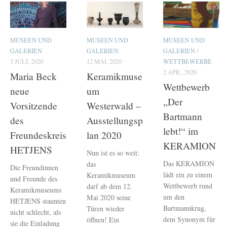
MUSEEN UND
MUSEEN UND
MUSEEN UND
GALERIEN
GALERIEN
GALERIEN
/
3 JULI, 2020
12 MAI, 2020
WETTBEWERBE
2 APR., 2020
Maria Beck
Keramikmuse
Wettbewerb
neue
um
„Der
Vorsitzende
Westerwald –
Bartmann
des
Ausstellungsp
lebt!“ im
Freundeskreis
lan 2020
KERAMION
HETJENS
Nun ist es so weit:
Das KERAMION
das
Die Freundinnen
lädt ein zu einem
Keramikmuseum
und Freunde des
Wettbewerb rund
darf ab dem 12.
Keramikmuseums
um den
Mai 2020 seine
HETJENS staunten
Bartmannkrug,
Türen wieder
nicht schlecht, als
dem Synonym für
öffnen! Ein
sie die Einladung