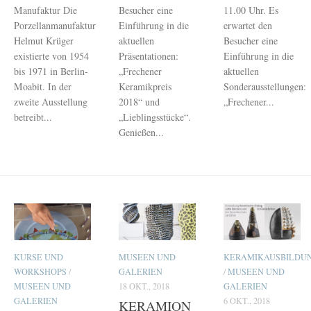
Manufaktur Die
Besucher eine
11.00 Uhr. Es
Porzellanmanufaktur
Einführung in die
erwartet den
Helmut Krüger
aktuellen
Besucher eine
existierte von 1954
Präsentationen:
Einführung in die
bis 1971 in Berlin-
„Frechener
aktuellen
Moabit. In der
Keramikpreis
Sonderausstellungen:
zweite Ausstellung
2018“ und
„Frechener...
betreibt...
„Lieblingsstücke“.
Genießen...
KURSE UND
MUSEEN UND
KERAMIKAUSBILDU
WORKSHOPS
/
GALERIEN
/
MUSEEN UND
MUSEEN UND
18 OKT., 2018
GALERIEN
GALERIEN
6 OKT., 2018
KERAMION