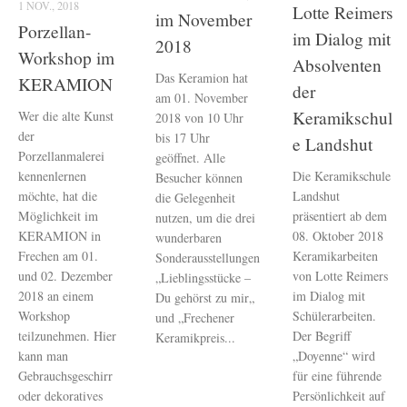
1 NOV., 2018
Lotte Reimers
im November
Porzellan-
im Dialog mit
2018
Workshop im
Absolventen
Das Keramion hat
KERAMION
der
am 01. November
Keramikschul
Wer die alte Kunst
2018 von 10 Uhr
der
bis 17 Uhr
e Landshut
Porzellanmalerei
geöffnet. Alle
kennenlernen
Die Keramikschule
Besucher können
möchte, hat die
Landshut
die Gelegenheit
Möglichkeit im
präsentiert ab dem
nutzen, um die drei
KERAMION in
08. Oktober 2018
wunderbaren
Frechen am 01.
Keramikarbeiten
Sonderausstellungen
und 02. Dezember
von Lotte Reimers
„Lieblingsstücke –
2018 an einem
im Dialog mit
Du gehörst zu mir„
Workshop
Schülerarbeiten.
und „Frechener
teilzunehmen. Hier
Der Begriff
Keramikpreis...
kann man
„Doyenne“ wird
Gebrauchsgeschirr
für eine führende
oder dekoratives
Persönlichkeit auf