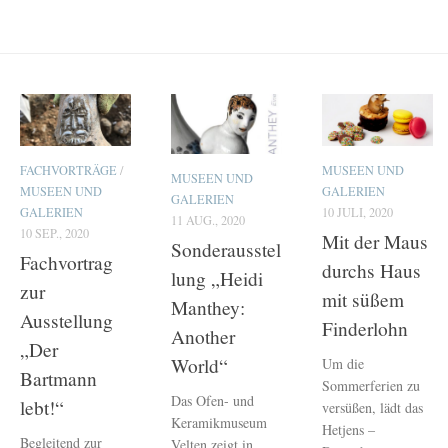
FACHVORTRÄGE
/
MUSEEN UND
MUSEEN UND
MUSEEN UND
GALERIEN
GALERIEN
GALERIEN
10 JULI, 2020
11 AUG., 2020
10 SEP., 2020
Mit der Maus
Sonderausstel
Fachvortrag
durchs Haus
lung „Heidi
zur
mit süßem
Manthey:
Ausstellung
Finderlohn
Another
„Der
World“
Um die
Bartmann
Sommerferien zu
Das Ofen- und
lebt!“
versüßen, lädt das
Keramikmuseum
Hetjens –
Begleitend zur
Velten zeigt in