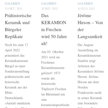
GALERIEN
GALERIEN
GALERIEN
13 OKT., 2021
20 SEP., 2021
14 JULI, 2021
Prähistorische
Das
Jérôme
Keramik und
KERAMION
Hirson – Von
Bürgeler
in Frechen
der
Replikate
wird 50 Jahre
Langsamkeit
alt!
Noch bis zum 17.
Die August-
April 2022
Ausstellung im
Am 03. Oktober
präsentiert das
Keramikmuseum
2021 wird im
Keramikmuseum
Staufen zeigt
Frechener
Bürgel in einer
Arbeiten des
Keramikmuseum
Sonderausstellung
Keramikers Jérôme
gefeiert! 1971
prähistorische und
Hirson. Jérôme
wurde der
historische
Hirson aus dem
historische
Keramik aus der
Norden
Töpferort Frechen
Mitte
Frankreichs sucht
im Rheinland um
Deutschlands.
in seiner Keramik
eine
»Anstatt unnützem
eine besondere
keramischspezifische