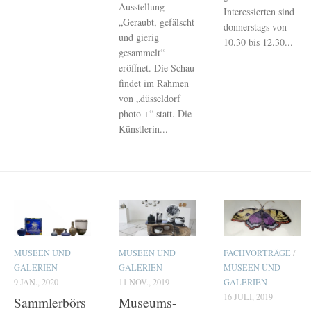
Ausstellung
Interessierten sind
„Geraubt, gefälscht
donnerstags von
und gierig
10.30 bis 12.30...
gesammelt“
eröffnet. Die Schau
findet im Rahmen
von „düsseldorf
photo +“ statt. Die
Künstlerin...
MUSEEN UND
MUSEEN UND
FACHVORTRÄGE
/
GALERIEN
GALERIEN
MUSEEN UND
9 JAN., 2020
11 NOV., 2019
GALERIEN
16 JULI, 2019
Sammlerbörs
Museums-