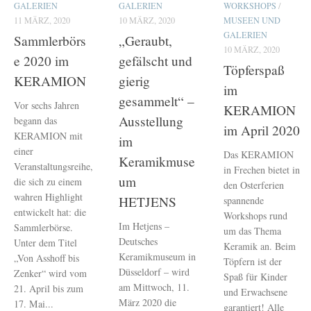
GALERIEN
GALERIEN
WORKSHOPS
/
11 MÄRZ, 2020
10 MÄRZ, 2020
MUSEEN UND
GALERIEN
Sammlerbörs
„Geraubt,
10 MÄRZ, 2020
e 2020 im
gefälscht und
Töpferspaß
KERAMION
gierig
im
gesammelt“ –
Vor sechs Jahren
KERAMION
Ausstellung
begann das
im April 2020
KERAMION mit
im
einer
Das KERAMION
Keramikmuse
Veranstaltungsreihe,
in Frechen bietet in
um
die sich zu einem
den Osterferien
wahren Highlight
HETJENS
spannende
entwickelt hat: die
Workshops rund
Im Hetjens –
Sammlerbörse.
um das Thema
Deutsches
Unter dem Titel
Keramik an. Beim
Keramikmuseum in
„Von Asshoff bis
Töpfern ist der
Düsseldorf – wird
Zenker“ wird vom
Spaß für Kinder
am Mittwoch, 11.
21. April bis zum
und Erwachsene
März 2020 die
17. Mai...
garantiert! Alle