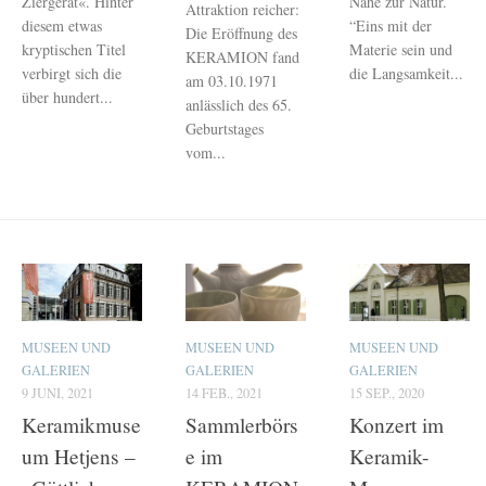
Ziergerät«. Hinter
Nähe zur Natur.
Attraktion reicher:
diesem etwas
“Eins mit der
Die Eröffnung des
kryptischen Titel
Materie sein und
KERAMION fand
verbirgt sich die
die Langsamkeit...
am 03.10.1971
über hundert...
anlässlich des 65.
Geburtstages
vom...
MUSEEN UND
MUSEEN UND
MUSEEN UND
GALERIEN
GALERIEN
GALERIEN
9 JUNI, 2021
14 FEB., 2021
15 SEP., 2020
Keramikmuse
Sammlerbörs
Konzert im
um Hetjens –
e im
Keramik-