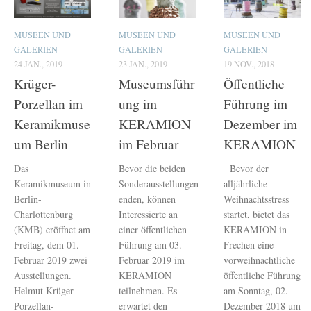
MUSEEN UND
MUSEEN UND
MUSEEN UND
GALERIEN
GALERIEN
GALERIEN
24 JAN., 2019
23 JAN., 2019
19 NOV., 2018
Krüger-
Museumsführ
Öffentliche
Porzellan im
ung im
Führung im
Keramikmuse
KERAMION
Dezember im
um Berlin
im Februar
KERAMION
Das
Bevor die beiden
Bevor der
Keramikmuseum in
Sonderausstellungen
alljährliche
Berlin-
enden, können
Weihnachtsstress
Charlottenburg
Interessierte an
startet, bietet das
(KMB) eröffnet am
einer öffentlichen
KERAMION in
Freitag, dem 01.
Führung am 03.
Frechen eine
Februar 2019 zwei
Februar 2019 im
vorweihnachtliche
Ausstellungen.
KERAMION
öffentliche Führung
Helmut Krüger –
teilnehmen. Es
am Sonntag, 02.
Porzellan-
erwartet den
Dezember 2018 um