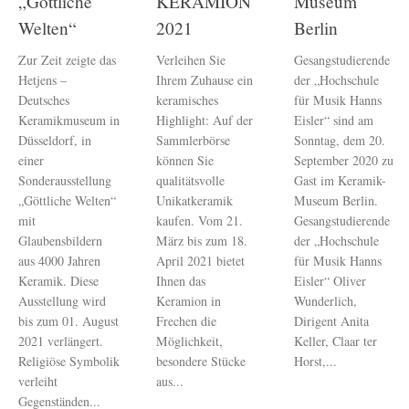
„Göttliche
KERAMION
Museum
Welten“
2021
Berlin
Zur Zeit zeigte das
Verleihen Sie
Gesangstudierende
Hetjens –
Ihrem Zuhause ein
der „Hochschule
Deutsches
keramisches
für Musik Hanns
Keramikmuseum in
Highlight: Auf der
Eisler“ sind am
Düsseldorf, in
Sammlerbörse
Sonntag, dem 20.
einer
können Sie
September 2020 zu
Sonderausstellung
qualitätsvolle
Gast im Keramik-
„Göttliche Welten“
Unikatkeramik
Museum Berlin.
mit
kaufen. Vom 21.
Gesangstudierende
Glaubensbildern
März bis zum 18.
der „Hochschule
aus 4000 Jahren
April 2021 bietet
für Musik Hanns
Keramik. Diese
Ihnen das
Eisler“ Oliver
Ausstellung wird
Keramion in
Wunderlich,
bis zum 01. August
Frechen die
Dirigent Anita
2021 verlängert.
Möglichkeit,
Keller, Claar ter
Religiöse Symbolik
besondere Stücke
Horst,...
verleiht
aus...
Gegenständen...