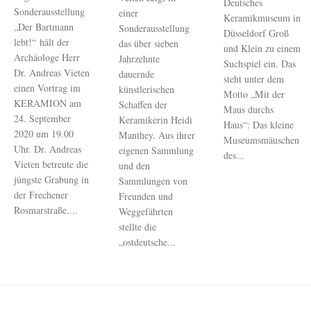
Deutsches
Sonderausstellung
einer
Keramikmuseum in
„Der Bartmann
Sonderausstellung
Düsseldorf Groß
lebt!“ hält der
das über sieben
und Klein zu einem
Archäologe Herr
Jahrzehnte
Suchspiel ein. Das
Dr. Andreas Vieten
dauernde
steht unter dem
einen Vortrag im
künstlerischen
Motto „Mit der
KERAMION am
Schaffen der
Maus durchs
24. September
Keramikerin Heidi
Haus“: Das kleine
2020 um 19.00
Manthey. Aus ihrer
Museumsmäuschen
Uhr. Dr. Andreas
eigenen Sammlung
des...
Vieten betreute die
und den
jüngste Grabung in
Sammlungen von
der Frechener
Freunden und
Rosmarstraße....
Weggefährten
stellte die
„ostdeutsche...