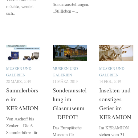
Sonderausstellungen:
möchte, wendet
„Stillleben –...
sich...
MUSEEN UND
MUSEEN UND
MUSEEN UND
GALERIEN
GALERIEN
GALERIEN
28 MÄRZ, 2019
11 MÄRZ, 2019
14 FEB., 2019
Sammlerbörs
Sonderausstel
Insekten und
e im
lung im
sonstiges
KERAMION
Glasmuseum
Getier im
– DEPOT!
KERAMION
Von Aschoff bis
Zenker – Die 6.
Das Europäische
Im KERAMION
Sammlerbörse für
Museum für
stehen vom 31.