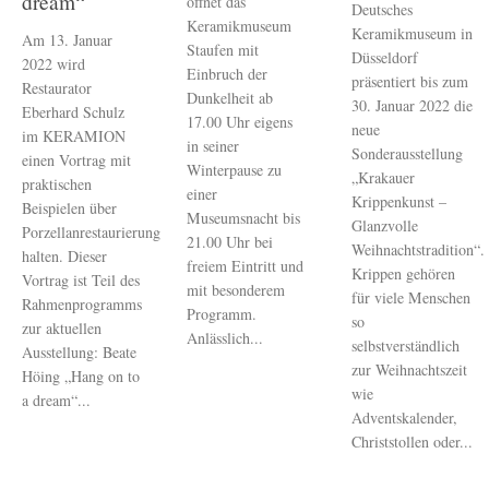
dream“
öffnet das
Deutsches
Keramikmuseum
Keramikmuseum in
Am 13. Januar
Staufen mit
Düsseldorf
2022 wird
Einbruch der
präsentiert bis zum
Restaurator
Dunkelheit ab
30. Januar 2022 die
Eberhard Schulz
17.00 Uhr eigens
neue
im KERAMION
in seiner
Sonderausstellung
einen Vortrag mit
Winterpause zu
„Krakauer
praktischen
einer
Krippenkunst –
Beispielen über
Museumsnacht bis
Glanzvolle
Porzellanrestaurierung
21.00 Uhr bei
Weihnachtstradition“.
halten. Dieser
freiem Eintritt und
Krippen gehören
Vortrag ist Teil des
mit besonderem
für viele Menschen
Rahmenprogramms
Programm.
so
zur aktuellen
Anlässlich...
selbstverständlich
Ausstellung: Beate
zur Weihnachtszeit
Höing „Hang on to
wie
a dream“...
Adventskalender,
Christstollen oder...