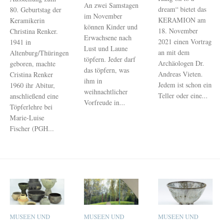
An zwei Samstagen
dream“ bietet das
80. Geburtstag der
im November
KERAMION am
Keramikerin
können Kinder und
18. November
Christina Renker.
Erwachsene nach
2021 einen Vortrag
1941 in
Lust und Laune
an mit dem
Altenburg/Thüringen
töpfern. Jeder darf
Archäologen Dr.
geboren, machte
das töpfern, was
Andreas Vieten.
Cristina Renker
ihm in
Jedem ist schon ein
1960 ihr Abitur,
weihnachtlicher
Teller oder eine...
anschließend eine
Vorfreude in...
Töpferlehre bei
Marie-Luise
Fischer (PGH...
MUSEEN UND
MUSEEN UND
MUSEEN UND