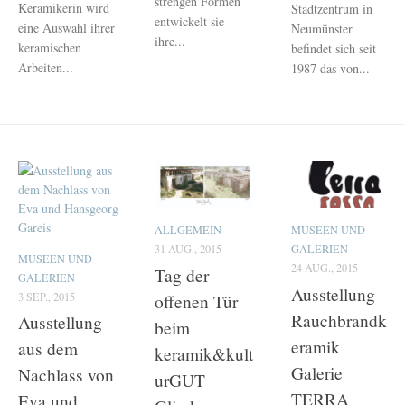
strengen Formen
Keramikerin wird
Stadtzentrum in
entwickelt sie
eine Auswahl ihrer
Neumünster
ihre...
keramischen
befindet sich seit
Arbeiten...
1987 das von...
ALLGEMEIN
MUSEEN UND
31 AUG., 2015
GALERIEN
MUSEEN UND
24 AUG., 2015
Tag der
GALERIEN
Ausstellung
3 SEP., 2015
offenen Tür
Rauchbrandk
Ausstellung
beim
eramik
aus dem
keramik&kult
Galerie
Nachlass von
urGUT
TERRA
Eva und