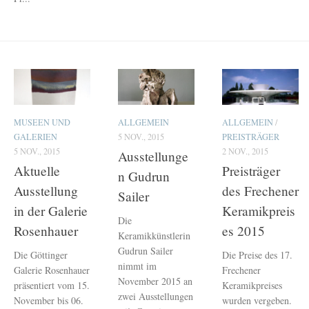
MUSEEN UND
ALLGEMEIN
ALLGEMEIN
/
GALERIEN
5 NOV., 2015
PREISTRÄGER
5 NOV., 2015
2 NOV., 2015
Ausstellunge
Aktuelle
Preisträger
n Gudrun
Ausstellung
des Frechener
Sailer
in der Galerie
Keramikpreis
Die
Rosenhauer
es 2015
Keramikkünstlerin
Gudrun Sailer
Die Göttinger
Die Preise des 17.
nimmt im
Galerie Rosenhauer
Frechener
November 2015 an
präsentiert vom 15.
Keramikpreises
zwei Ausstellungen
November bis 06.
wurden vergeben.