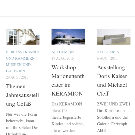
BERUFSVERBÄNDE
ALLGEMEIN
ALLGEMEIN
UND KAMMERN
/
17 AUG., 2015
6 AUG., 2015
MUSEEN UND
Workshop –
Ausstellung
GALERIEN
Marionettenth
Doris Kaiser
20 AUG., 2015
eater im
und Michael
Themen –
KERAMION
Cleff
Jahresausstell
ung Gefäß
Das KERAMION
ZWEI UND ZWEI
bietet für
Das Kunstforum
Nur wer die Form
theaterbegeisterte
Solothurn und die
beherrscht, kann
Kinder und solche,
Galerie Christoph
mit ihr spielen Das
die es werden
Abbühl
Ostholstein-