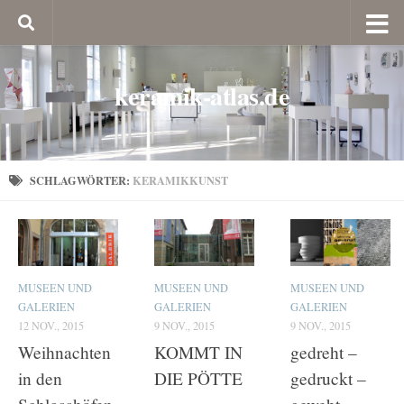
keramik-atlas.de
SCHLAGWÖRTER:
KERAMIKKUNST
MUSEEN UND
MUSEEN UND
MUSEEN UND
GALERIEN
GALERIEN
GALERIEN
12 NOV., 2015
9 NOV., 2015
9 NOV., 2015
Weihnachten
KOMMT IN
gedreht –
in den
DIE PÖTTE
gedruckt –