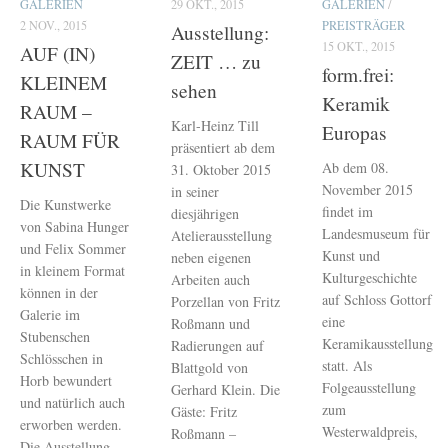
GALERIEN
29 OKT., 2015
GALERIEN
/
2 NOV., 2015
PREISTRÄGER
Ausstellung:
15 OKT., 2015
AUF (IN)
ZEIT … zu
form.frei:
KLEINEM
sehen
Keramik
RAUM –
Karl-Heinz Till
Europas
RAUM FÜR
präsentiert ab dem
KUNST
Ab dem 08.
31. Oktober 2015
November 2015
in seiner
Die Kunstwerke
findet im
diesjährigen
von Sabina Hunger
Landesmuseum für
Atelierausstellung
und Felix Sommer
Kunst und
neben eigenen
in kleinem Format
Kulturgeschichte
Arbeiten auch
können in der
auf Schloss Gottorf
Porzellan von Fritz
Galerie im
eine
Roßmann und
Stubenschen
Keramikausstellung
Radierungen auf
Schlösschen in
statt. Als
Blattgold von
Horb bewundert
Folgeausstellung
Gerhard Klein. Die
und natürlich auch
zum
Gäste: Fritz
erworben werden.
Westerwaldpreis,
Roßmann –
Die Ausstellung