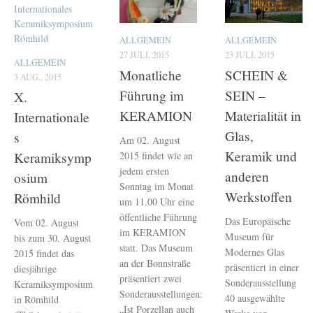
ALLGEMEIN
ALLGEMEIN
27 JULI, 2015
23 JULI, 2015
ALLGEMEIN
Monatliche
SCHEIN &
3 AUG., 2015
Führung im
SEIN –
X.
KERAMION
Materialität in
Internationale
Glas,
s
Am 02. August
Keramik und
2015 findet wie an
Keramiksymp
jedem ersten
anderen
osium
Sonntag im Monat
Werkstoffen
Römhild
um 11.00 Uhr eine
öffentliche Führung
Das Europäische
Vom 02. August
im KERAMION
Museum für
bis zum 30. August
statt. Das Museum
Modernes Glas
2015 findet das
an der Bonnstraße
präsentiert in einer
diesjährige
präsentiert zwei
Sonderausstellung
Keramiksymposium
Sonderausstellungen:
40 ausgewählte
in Römhild
„Ist Porzellan auch