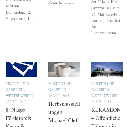
der 2014 in Höhr-
Porzellan und...
wird am
Grenzhausen zum
Donnerstag, 12.
13. Mal vergeben
November 2015...
wurde, präsentiert
das
Landesmuseum...
MUSEEN UND
MUSEEN UND
MUSEEN UND
GALERIEN
/
GALERIEN
GALERIEN
/
WETTBEWERBE
12 OKT., 2015
WETTBEWERBE
15 OKT., 2015
24 SEP., 2015
Herbstausstell
8. Naspa
KERAMION
ungen
Förderpreis
– Öffentliche
Michael Cleff
Keramik
Führung im