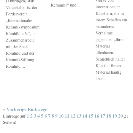
Werke von
(Thüringen) statt.
Keramik?“ und...
internationalen
Veranstalter ist der
Künstlern, die in
Förderverein
ihrem Schaffen ein
„Internationales
besonderes
Keramiksymposium
Verhältnis
Römhild e.V.“, in
gegenüber „ihrem“
Zusammenarbeit
Material
mit der Stadt
offenbaren.
Römhild und der
Schließlich halten
KeramikStiftung
Künstler ihrem
Römhild....
Material häufig
über...
« Vorherige Eintraege
1
2
3
4
5
6
7
8
9
10
11
12
13
14
15
16
17
18
19
20
Eintraege auf
21
Seite(n)