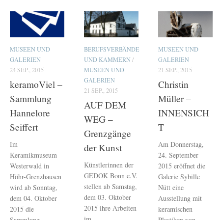
MUSEEN UND
BERUFSVERBÄNDE
MUSEEN UND
GALERIEN
UND KAMMERN
/
GALERIEN
24 SEP., 2015
MUSEEN UND
21 SEP., 2015
GALERIEN
keramoViel –
Christin
21 SEP., 2015
Sammlung
Müller –
AUF DEM
Hannelore
INNENSICH
WEG –
Seiffert
T
Grenzgänge
Im
Am Donnerstag,
der Kunst
Keramikmuseum
24. September
Künstlerinnen der
Westerwald in
2015 eröffnet die
GEDOK Bonn e.V.
Höhr-Grenzhausen
Galerie Sybille
stellen ab Samstag,
wird ab Sonntag,
Nütt eine
dem 03. Oktober
dem 04. Oktober
Ausstellung mit
2015 ihre Arbeiten
2015 die
keramischen
im
Sammlung
Plastiken von