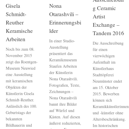
Gisela
Nona
g Ceramic
Schmidt-
Otarashvili –
Artist
Reuther
Erinnerungsbi
Exchange –
Keramische
lder
Tandem 2016
Arbeiten
In einer Studio-
Die Ausschreibung
Ausstellung
Noch bis zum 08.
für einen
präsentiert das
November 2015
vierwöchigen
Keramikmuseum
zeigt das Roentgen-
Aufenthalt im
Staufen Arbeiten
Museum Neuwied
Künstlerhaus
der Künstlerin
eine Ausstellung
Stadttöpferei
Nona Otarashvili.
mit keramischen
Neumünster endet
Fotografien, Texte,
Objekten der
am 15. Oktober
Zeichnungen –
Künstlerin Gisela
2015. Bewerben
Nona Otarashvili
Schmidt-Reuther.
können sich
bannt ihre Bilder
Anlässlich des 100.
Keramikkünstlerinnen
auf Würfel und
Geburtstags der
und -künstler ohne
Kästen. Auf diesen
bekannten
Altersbeschränkung.
äußerst reduzierten,
Bildhauerin und
Im historischen