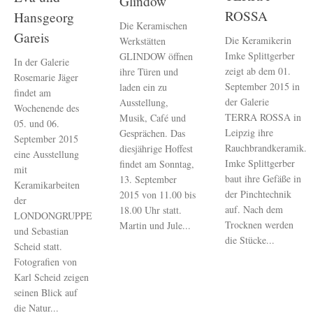
Glindow
ROSSA
Hansgeorg
Die Keramischen
Gareis
Die Keramikerin
Werkstätten
Imke Splittgerber
GLINDOW öffnen
In der Galerie
zeigt ab dem 01.
ihre Türen und
Rosemarie Jäger
September 2015 in
laden ein zu
findet am
der Galerie
Ausstellung,
Wochenende des
TERRA ROSSA in
Musik, Café und
05. und 06.
Leipzig ihre
Gesprächen. Das
September 2015
Rauchbrandkeramik.
diesjährige Hoffest
eine Ausstellung
Imke Splittgerber
findet am Sonntag,
mit
baut ihre Gefäße in
13. September
Keramikarbeiten
der Pinchtechnik
2015 von 11.00 bis
der
auf. Nach dem
18.00 Uhr statt.
LONDONGRUPPE
Trocknen werden
Martin und Jule...
und Sebastian
die Stücke...
Scheid statt.
Fotografien von
Karl Scheid zeigen
seinen Blick auf
die Natur...