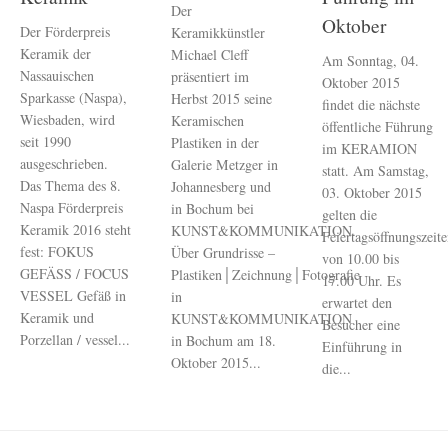
Der
Oktober
Der Förderpreis
Keramikkünstler
Keramik der
Michael Cleff
Am Sonntag, 04.
Nassauischen
präsentiert im
Oktober 2015
Sparkasse (Naspa),
Herbst 2015 seine
findet die nächste
Wiesbaden, wird
Keramischen
öffentliche Führung
seit 1990
Plastiken in der
im KERAMION
ausgeschrieben.
Galerie Metzger in
statt. Am Samstag,
Das Thema des 8.
Johannesberg und
03. Oktober 2015
Naspa Förderpreis
in Bochum bei
gelten die
Keramik 2016 steht
KUNST&KOMMUNIKATION.
Feiertagsöffnungszeit
fest: FOKUS
Über Grundrisse –
von 10.00 bis
GEFÄSS / FOCUS
Plastiken│Zeichnung│Fotografie
17.00 Uhr. Es
VESSEL Gefäß in
in
erwartet den
Keramik und
KUNST&KOMMUNIKATION
Besucher eine
Porzellan / vessel...
in Bochum am 18.
Einführung in
Oktober 2015...
die...