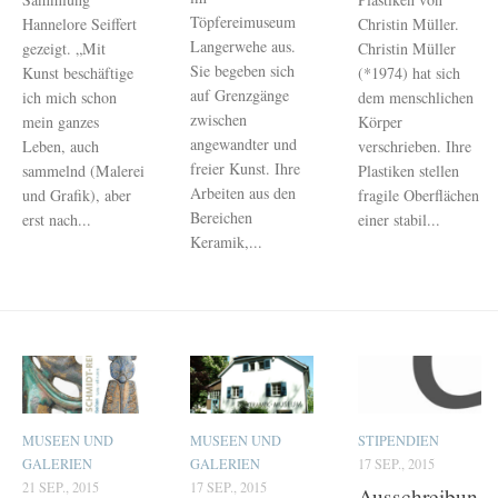
Töpfereimuseum
Hannelore Seiffert
Christin Müller.
Langerwehe aus.
gezeigt. „Mit
Christin Müller
Sie begeben sich
Kunst beschäftige
(*1974) hat sich
auf Grenzgänge
ich mich schon
dem menschlichen
zwischen
mein ganzes
Körper
angewandter und
Leben, auch
verschrieben. Ihre
freier Kunst. Ihre
sammelnd (Malerei
Plastiken stellen
Arbeiten aus den
und Grafik), aber
fragile Oberflächen
Bereichen
erst nach...
einer stabil...
Keramik,...
MUSEEN UND
MUSEEN UND
STIPENDIEN
GALERIEN
GALERIEN
17 SEP., 2015
21 SEP., 2015
17 SEP., 2015
Ausschreibun