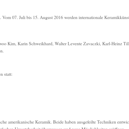
m 07. Juli bis 15. August 2016 werden internationale Keramikkünstl
woo Kim, Karin Schweikhard, Walter Levente Zavaczki, Karl-Heinz Til
n.
 statt:
ische amerikanische Keramik. Beide haben ausgefeilte Techniken entwic
 einfachen Umsetzbarkeit überzeugen und neue Möglichkeiten eröffnen.