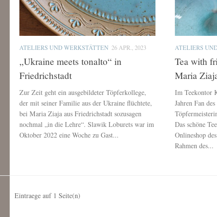
ATELIERS UND WERKSTÄTTEN
26 APR., 2023
ATELIERS UN
„Ukraine meets tonalto“ in
Tea with f
Friedrichstadt
Maria Ziaj
Zur Zeit geht ein ausgebildeter Töpferkollege,
Im Teekontor Ki
der mit seiner Familie aus der Ukraine flüchtete,
Jahren Fan des 
bei Maria Ziaja aus Friedrichstadt sozusagen
Töpfermeisterin
nochmal „in die Lehre“. Slawik Loburets war im
Das schöne Tee
Oktober 2022 eine Woche zu Gast...
Onlineshop des
Rahmen des...
Eintraege auf
1
Seite(n)