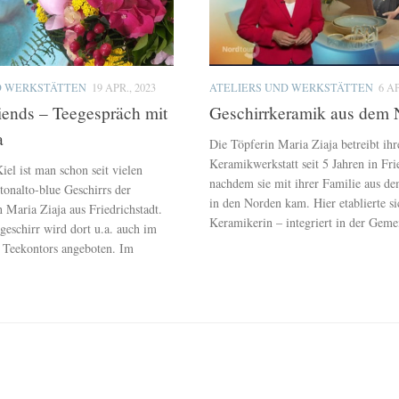
D WERKSTÄTTEN
19 APR., 2023
ATELIERS UND WERKSTÄTTEN
6 AP
riends – Teegespräch mit
Geschirrkeramik aus dem 
a
Die Töpferin Maria Ziaja betreibt ihr
Keramikwerkstatt seit 5 Jahren in Fri
el ist man schon seit vielen
nachdem sie mit ihrer Familie aus d
tonalto-blue Geschirrs der
in den Norden kam. Hier etablierte si
 Maria Ziaja aus Friedrichstadt.
Keramikerin – integriert in der Geme
geschirr wird dort u.a. auch im
 Teekontors angeboten. Im