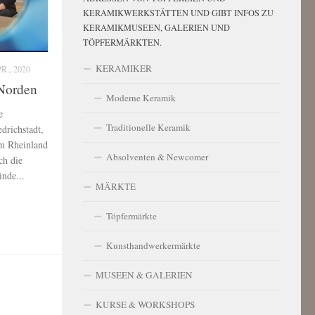
KERAMIKWERKSTÄTTEN UND GIBT INFOS ZU
KERAMIKMUSEEN, GALERIEN UND
TÖPFERMÄRKTEN.
KERAMIKER
R., 2020
Norden
Moderne Keramik
e
Traditionelle Keramik
edrichstadt,
em Rheinland
Absolventen & Newcomer
ch die
inde...
MÄRKTE
Töpfermärkte
Kunsthandwerkermärkte
MUSEEN & GALERIEN
KURSE & WORKSHOPS