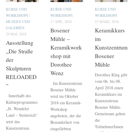
KURSE UND
KURSE UND
KURSE UND
WORKSHOPS
/
WORKSHOPS
WORKSHOPS
MUSEEN UND
17 APR., 2018
15 MÄRZ, 2018
GALERIEN
Bosener
Keramikkurs
29 MAI, 2018
Mühle –
im
Ausstellung
Keramikwork
Kunstzentrum
„Die Straße
shop mit
Bosener
der
Dorothee
Mühle
Skulpturen
Wenz
Dorothea Klug gibt
RELOADED
vom 06. bis 08.
Im Kunstzentrum
“
April 2018 einen
Bosener Mühle
Keramikkurs im
Innerhalb des
wird im Oktober
Kunstzentrum
Kulturprogrammes
2018 ein Keramik-
Bosener Mühle.
„St. Wendeler
Workshop
Gemeinsam gehen
Land – Steinreich“
angeboten, der die
die
setzt das
Besonderheit von
TeilnehmerInnen
Kunstzentrum
eingefärbten