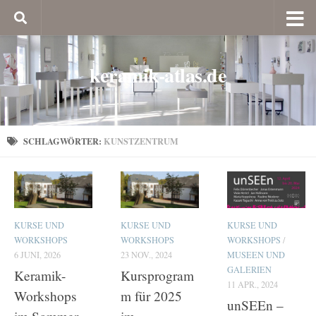
keramik-atlas.de
SCHLAGWÖRTER:
KUNSTZENTRUM
KURSE UND
KURSE UND
KURSE UND
WORKSHOPS
WORKSHOPS
WORKSHOPS
/
6 JUNI, 2026
23 NOV., 2024
MUSEEN UND
GALERIEN
Keramik-
Kursprogram
11 APR., 2024
Workshops
m für 2025
unSEEn –