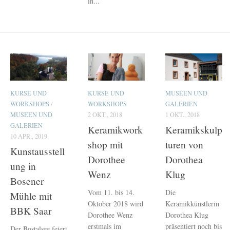
in...
KURSE UND
KURSE UND
MUSEEN UND
WORKSHOPS
/
WORKSHOPS
GALERIEN
MUSEEN UND
2 OKT., 2018
1 OKT., 2018
GALERIEN
Keramikwork
Keramikskulp
10 APR., 2019
shop mit
turen von
Kunstausstell
Dorothee
Dorothea
ung in
Wenz
Klug
Bosener
Vom 11. bis 14.
Die
Mühle mit
Oktober 2018 wird
Keramikkünstlerin
BBK Saar
Dorothee Wenz
Dorothea Klug
erstmals im
präsentiert noch bis
Der Bostalsee feiert