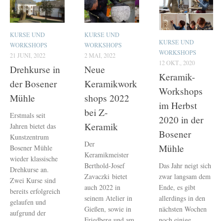
KURSE UND
KURSE UND
KURSE UND
WORKSHOPS
WORKSHOPS
WORKSHOPS
21 JUNI, 2022
2 MAI, 2022
12 OKT., 2020
Drehkurse in
Neue
Keramik-
der Bosener
Keramikwork
Workshops
Mühle
shops 2022
im Herbst
bei Z-
Erstmals seit
2020 in der
Keramik
Jahren bietet das
Bosener
Kunstzentrum
Der
Mühle
Bosener Mühle
Keramikmeister
wieder klassische
Berthold-Josef
Das Jahr neigt sich
Drehkurse an.
Zavaczki bietet
zwar langsam dem
Zwei Kurse sind
auch 2022 in
Ende, es gibt
bereits erfolgreich
seinem Atelier in
allerdings in den
gelaufen und
Gießen, sowie in
nächsten Wochen
aufgrund der
Friedberg und am
noch einige