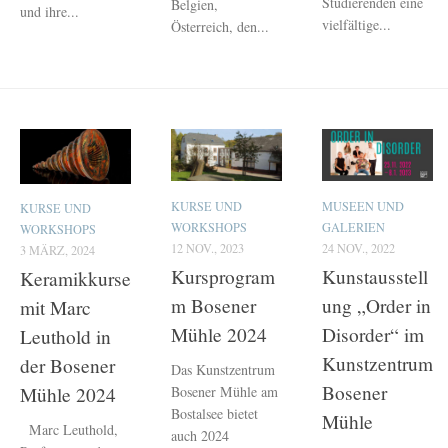
Studierenden eine
Belgien,
und ihre...
vielfältige...
Österreich, den...
KURSE UND
MUSEEN UND
KURSE UND
WORKSHOPS
GALERIEN
WORKSHOPS
12 NOV., 2023
24 NOV., 2022
3 MÄRZ, 2024
Kursprogram
Kunstausstell
Keramikkurse
m Bosener
ung „Order in
mit Marc
Mühle 2024
Disorder“ im
Leuthold in
Kunstzentrum
der Bosener
Das Kunstzentrum
Bosener
Bosener Mühle am
Mühle 2024
Bostalsee bietet
Mühle
Marc Leuthold,
auch 2024