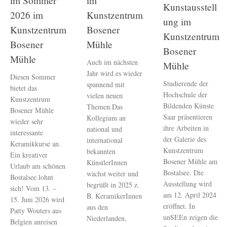
im Sommer
im
Kunstausstell
2026 im
Kunstzentrum
ung im
Kunstzentrum
Bosener
Kunstzentrum
Bosener
Mühle
Bosener
Mühle
Auch im nächsten
Mühle
Jahr wird es wieder
Diesen Sommer
Studierende der
spannend mit
bietet das
Hochschule der
vielen neuen
Kunstzentrum
Bildenden Künste
Themen.Das
Bosener Mühle
Saar präsentieren
Kollegium an
wieder sehr
ihre Arbeiten in
national und
interessante
der Galerie des
international
Keramikkurse an.
Kunstzentrum
bekannten
Ein kreativer
Bosener Mühle am
KünstlerInnen
Urlaub am schönen
Bostalsee. Die
wächst weiter und
Bostalsee lohnt
Ausstellung wird
begrüßt in 2025 z.
sich! Vom 13. –
am 12. April 2024
B. KeramikerInnen
15. Juni 2026 wird
eröffnet. In
aus den
Patty Wouters aus
unSEEn zeigen die
Niederlanden,
Belgien anreisen