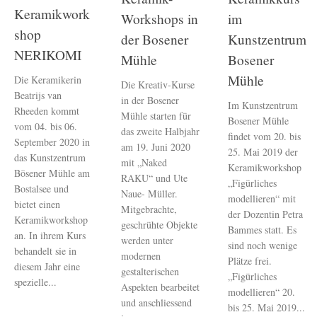
Keramikwork
Workshops in
im
shop
der Bosener
Kunstzentrum
NERIKOMI
Mühle
Bosener
Mühle
Die Keramikerin
Die Kreativ-Kurse
Beatrijs van
in der Bosener
Im Kunstzentrum
Rheeden kommt
Mühle starten für
Bosener Mühle
vom 04. bis 06.
das zweite Halbjahr
findet vom 20. bis
September 2020 in
am 19. Juni 2020
25. Mai 2019 der
das Kunstzentrum
mit „Naked
Keramikworkshop
Bösener Mühle am
RAKU“ und Ute
„Figürliches
Bostalsee und
Naue- Müller.
modellieren“ mit
bietet einen
Mitgebrachte,
der Dozentin Petra
Keramikworkshop
geschrühte Objekte
Bammes statt. Es
an. In ihrem Kurs
werden unter
sind noch wenige
behandelt sie in
modernen
Plätze frei.
diesem Jahr eine
gestalterischen
„Figürliches
spezielle...
Aspekten bearbeitet
modellieren“ 20.
und anschliessend
bis 25. Mai 2019...