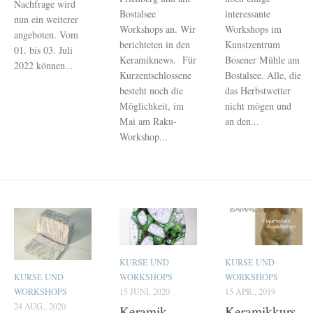
Nachfrage wird
Bostalsee
interessante
nun ein weiterer
Workshops an. Wir
Workshops im
angeboten. Vom
berichteten in den
Kunstzentrum
01. bis 03. Juli
Keramiknews. Für
Bosener Mühle am
2022 können...
Kurzentschlossene
Bostalsee. Alle, die
besteht noch die
das Herbstwetter
Möglichkeit, im
nicht mögen und
Mai am Raku-
an den...
Workshop...
KURSE UND
KURSE UND
WORKSHOPS
WORKSHOPS
KURSE UND
15 JUNI, 2020
15 APR., 2019
WORKSHOPS
24 AUG., 2020
Keramik-
Keramikkurs