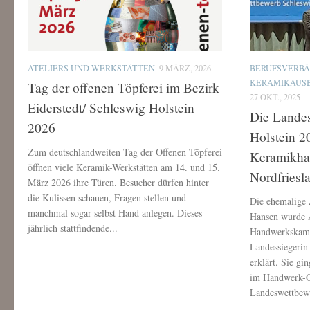
ATELIERS UND WERKSTÄTTEN
9 MÄRZ, 2026
BERUFSVERB
KERAMIKAUS
Tag der offenen Töpferei im Bezirk
27 OKT., 2025
Eiderstedt/ Schleswig Holstein
Die Landes
2026
Holstein 2
Zum deutschlandweiten Tag der Offenen Töpferei
Keramikha
öffnen viele Keramik-Werkstätten am 14. und 15.
Nordfriesl
März 2026 ihre Türen. Besucher dürfen hinter
die Kulissen schauen, Fragen stellen und
Die ehemalige 
manchmal sogar selbst Hand anlegen. Dieses
Hansen wurde 
jährlich stattfindende...
Handwerkskamm
Landessiegeri
erklärt. Sie gi
im Handwerk-G
Landeswettbewe