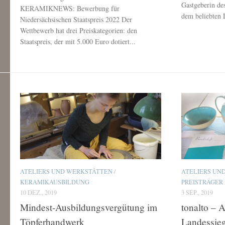
Gastgeberin de
KERAMIKNEWS: Bewerbung für
dem beliebten 
Niedersächsischen Staatspreis 2022 Der
Wettbewerb hat drei Preiskategorien: den
Staatspreis, der mit 5.000 Euro dotiert...
ATELIERS UND WERKSTÄTTEN
/
ATELIERS UN
KERAMIKAUSBILDUNG
PREISTRÄGER
10 DEZ., 2019
3 SEP., 2019
Mindest-Ausbildungsvergütung im
tonalto – 
Töpferhandwerk
Landessie