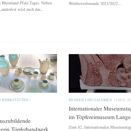
s Rheinland-Pfalz-Tages. Neben
Wettbewerbsrunde 2021/2022...
Landesfest wird auch das...
D WERKSTÄTTEN
/
MUSEEN UND GALERIEN
15 MAI, 20
Internationaler Museumst
im Töpfereimuseum Lange
Auszubildende
Zum 42. Internationalen Museumstag 
gerin Töpferhandwerk