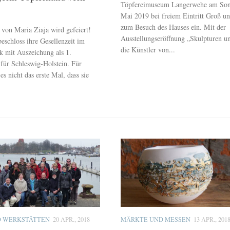
Töpfereimuseum Langerwehe am Son
Mai 2019 bei freiem Eintritt Groß u
zum Besuch des Hauses ein. Mit der
 von Maria Ziaja wird gefeiert!
Ausstellungseröffnung „Skulpturen u
schloss ihre Gesellenzeit im
die Künstler von...
 mit Auszeichung als 1.
 für Schleswig-Holstein. Für
 es nicht das erste Mal, dass sie
D WERKSTÄTTEN
20 APR., 2018
MÄRKTE UND MESSEN
13 APR., 201