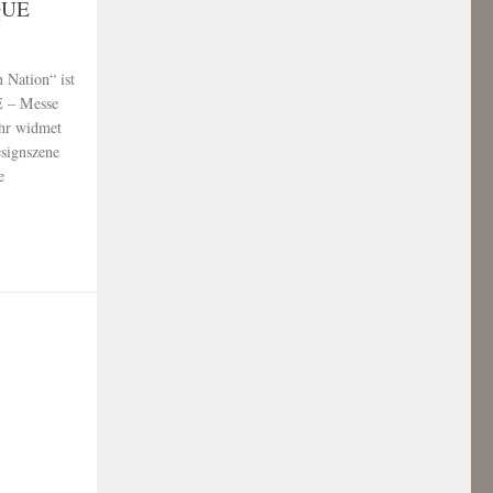
IQUE
 Nation“ ist
E – Messe
ahr widmet
signszene
e