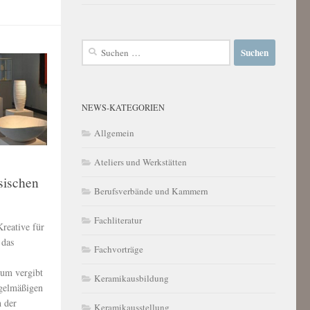
Suchen
nach:
NEWS-KATEGORIEN
Allgemein
Ateliers und Werkstätten
sischen
Berufsverbände und Kammern
Fachliteratur
reative für
 das
Fachvorträge
ium vergibt
Keramikausbildung
regelmäßigen
 der
Keramikausstellung