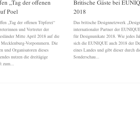
fen „Tag der offenen
Britische Gäste bei EUN
auf Poel
2018
fen „Tag der offenen Töpferei“
Das britische Designnetzwerk „Design
treterinnen und Vertreter der
internationaler Partner der EUNIQU
esländer Mitte April 2018 auf die
für Designunikate 2018. Wie jedes J
ch Mecklenburg-Vorpommern. Die
sich die EUNIQUE auch 2018 der De
en und Organisatoren dieses
eines Landes und gibt dieser durch di
ndes nutzen die dreitägige
Sonderschau...
 zum...