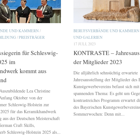
ÄNDE UND KAMMERN
/
BERUFSVERBÄNDE UND KAMMERN
BILDUNG
/
PREISTRÄGER
UND GALERIEN
17 JULI, 2023
siegerin für Schleswig-
KONTRASTE – Jahresauss
025 im
der Mitglieder 2023
ndwerk kommt aus
Die alljährlich sehnsüchtig erwartete
and
Jahresausstellung der Mitglieder des 
Kunstgewerbevereins befasst sich mi
Auszubildende Lea Christine
spannenden Thema: Es geht um Gegen
Anfang Oktober von der
kontrastreiches Programm erwartet d
er Schleswig-Holstein zur
des Bayerischen Kunstgewerbevereins
n 2025 für das Keramikhandwerk
Sommerwochen: Denn mit...
ng aus der Deutschen Meisterschaft
erman Craft Skills,
rb Schleswig-Holstein 2025 als...