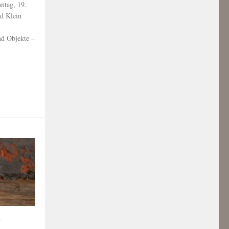
ntag, 19.
nd Klein
nd Objekte –
8