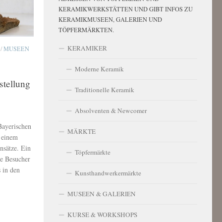
KERAMIKWERKSTÄTTEN UND GIBT INFOS ZU
KERAMIKMUSEEN, GALERIEN UND
TÖPFERMÄRKTEN.
KERAMIKER
/
MUSEEN
Moderne Keramik
tellung
Traditionelle Keramik
Absolventen & Newcomer
Bayerischen
MÄRKTE
t einem
sätze. Ein
Töpfermärkte
ie Besucher
 in den
Kunsthandwerkermärkte
MUSEEN & GALERIEN
KURSE & WORKSHOPS