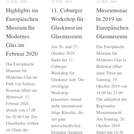
13 JAN., 2020
12 SEP., 2019
12 SEP., 2019
Highlights im
11. Coburger
Museumsnac
Europäischen
Workshop für
ht 2019 im
Museum für
Glaskunst im
Europäischen
Modernes
Glasmuseum
Glasmuseum
Glas im
Am 26. und 27.
Das Europäische
Februar 2020
Oktober 2019
Museum für
findet der 11.
Modernes Glas in
Das Europäische
Coburger
Rödental öffnet
Museum für
Workshop für
seine Türen am
Modernes Glas im
Glaskunst statt. Der
Samstag, 19.
Park von Schloss
zweitägige
Oktober 2019 von
Rosenau öffnet am
Workshop
18.00 bis 23.00
Mittwoch, 12.
präsentiert einmal
Uhr anlässlich der
Februar 2020
mehr international
Regionalen
abends von 17.00
tätige Künstler, die
Museumsnacht.
bis 20.00 Uhr. Die
mit ganz
Am Sonntag, 20.
Glasobjekte wirken
unterschiedlichen
Oktober 2019
im Glanz der
formalen Ansätzen
findet um 14.30