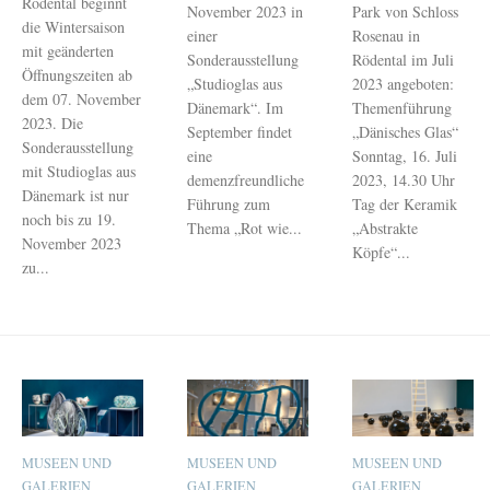
Rödental beginnt
November 2023 in
Park von Schloss
die Wintersaison
einer
Rosenau in
mit geänderten
Sonderausstellung
Rödental im Juli
Öffnungszeiten ab
„Studioglas aus
2023 angeboten:
dem 07. November
Dänemark“. Im
Themenführung
2023. Die
September findet
„Dänisches Glas“
Sonderausstellung
eine
Sonntag, 16. Juli
mit Studioglas aus
demenzfreundliche
2023, 14.30 Uhr
Dänemark ist nur
Führung zum
Tag der Keramik
noch bis zu 19.
Thema „Rot wie...
„Abstrakte
November 2023
Köpfe“...
zu...
MUSEEN UND
MUSEEN UND
MUSEEN UND
GALERIEN
GALERIEN
GALERIEN