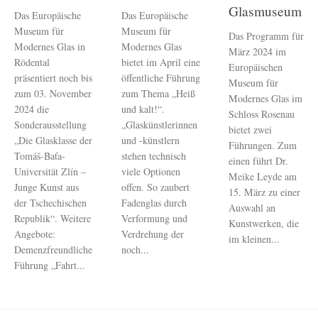
Glasmuseum
Das Europäische
Das Europäische
Museum für
Museum für
Das Programm für
Modernes Glas in
Modernes Glas
März 2024 im
Rödental
bietet im April eine
Europäischen
präsentiert noch bis
öffentliche Führung
Museum für
zum 03. November
zum Thema „Heiß
Modernes Glas im
2024 die
und kalt!“.
Schloss Rosenau
Sonderausstellung
„Glaskünstlerinnen
bietet zwei
„Die Glasklasse der
und -künstlern
Führungen. Zum
Tomáš-Baťa-
stehen technisch
einen führt Dr.
Universität Zlín –
viele Optionen
Meike Leyde am
Junge Kunst aus
offen. So zaubert
15. März zu einer
der Tschechischen
Fadenglas durch
Auswahl an
Republik“. Weitere
Verformung und
Kunstwerken, die
Angebote:
Verdrehung der
im kleinen...
Demenzfreundliche
noch...
Führung „Fahrt...