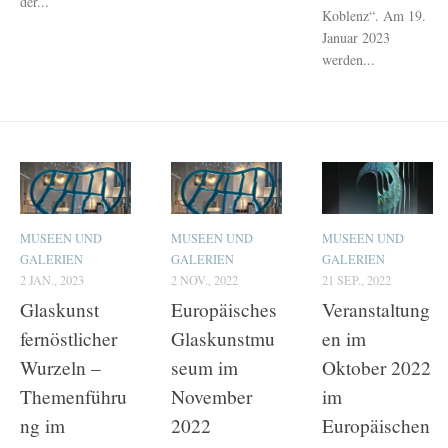
der...
Koblenz“. Am 19.
Januar 2023
werden...
MUSEEN UND
MUSEEN UND
MUSEEN UND
GALERIEN
GALERIEN
GALERIEN
2 JAN., 2023
2 NOV., 2022
21 SEP., 2022
Glaskunst
Europäisches
Veranstaltung
fernöstlicher
Glaskunstmu
en im
Wurzeln –
seum im
Oktober 2022
Themenführu
November
im
ng im
2022
Europäischen