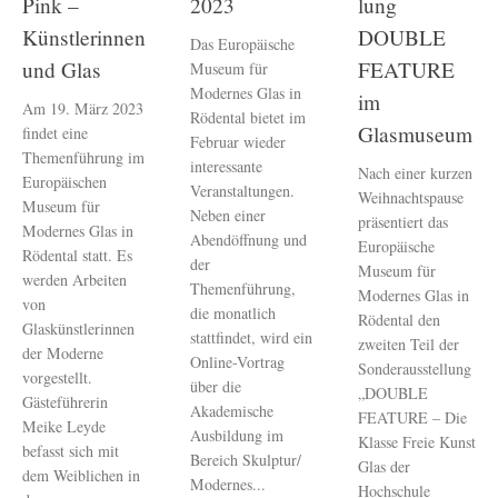
Pink –
2023
lung
Künstlerinnen
DOUBLE
Das Europäische
und Glas
FEATURE
Museum für
Modernes Glas in
im
Am 19. März 2023
Rödental bietet im
Glasmuseum
findet eine
Februar wieder
Themenführung im
interessante
Nach einer kurzen
Europäischen
Veranstaltungen.
Weihnachtspause
Museum für
Neben einer
präsentiert das
Modernes Glas in
Abendöffnung und
Europäische
Rödental statt. Es
der
Museum für
werden Arbeiten
Themenführung,
Modernes Glas in
von
die monatlich
Rödental den
Glaskünstlerinnen
stattfindet, wird ein
zweiten Teil der
der Moderne
Online-Vortrag
Sonderausstellung
vorgestellt.
über die
„DOUBLE
Gästeführerin
Akademische
FEATURE – Die
Meike Leyde
Ausbildung im
Klasse Freie Kunst
befasst sich mit
Bereich Skulptur/
Glas der
dem Weiblichen in
Modernes...
Hochschule