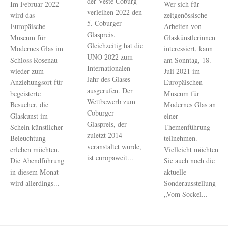
der Veste Coburg
Im Februar 2022
Wer sich für
verleihen 2022 den
wird das
zeitgenössische
5. Coburger
Europäische
Arbeiten von
Glaspreis.
Museum für
Glaskünstlerinnen
Gleichzeitig hat die
Modernes Glas im
interessiert, kann
UNO 2022 zum
Schloss Rosenau
am Sonntag, 18.
Internationalen
wieder zum
Juli 2021 im
Jahr des Glases
Anziehungsort für
Europäischen
ausgerufen. Der
begeisterte
Museum für
Wettbewerb zum
Besucher, die
Modernes Glas an
Coburger
Glaskunst im
einer
Glaspreis, der
Schein künstlicher
Themenführung
zuletzt 2014
Beleuchtung
teilnehmen.
veranstaltet wurde,
erleben möchten.
Vielleicht möchten
ist europaweit...
Die Abendführung
Sie auch noch die
in diesem Monat
aktuelle
wird allerdings...
Sonderausstellung
„Vom Sockel...