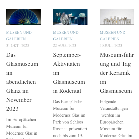
MUSEEN UND
MUSEEN UND
MUSEEN UND
GALERIEN
GALERIEN
GALERIEN
31 OKT., 2023
22 AUG., 2023
10 JULI, 2023
Das
September-
Museumsführ
Glasmuseum
Aktivitäten
ung und Tag
im
im
der Keramik
abendlichen
Glasmuseum
im
Glanz im
in Rödental
Glasmuseum
November
Das Europäische
Folgende
2023
Museum für
Veranstaltungen
Modernes Glas im
werden im
Im Europäischen
Park von Schloss
Europäischen
Museum für
Rosenau präsentiert
Museum für
Modernes Glas in
noch bis zum 19.
Modernes Glas im