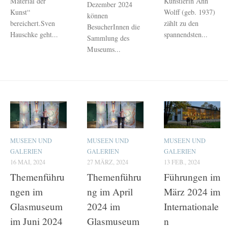
Material der
Künstlerin Ann
Dezember 2024
Kunst“
Wolff (geb. 1937)
können
bereichert.Sven
zählt zu den
BesucherInnen die
Hauschke geht...
spannendsten...
Sammlung des
Museums...
MUSEEN UND
MUSEEN UND
MUSEEN UND
GALERIEN
GALERIEN
GALERIEN
16 MAI, 2024
27 MÄRZ, 2024
13 FEB., 2024
Themenführu
Themenführu
Führungen im
ngen im
ng im April
März 2024 im
Glasmuseum
2024 im
Internationale
im Juni 2024
Glasmuseum
n