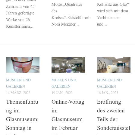
Motto „Quadratur
Kollwitz aus Glas“
Zeitraum von 45
des
wird sich mit dem
Jahren gefertigte
Kreises“. Gästeführerin
Verbindenden
Werke von 26
Nora Meixner...
und...
Künstlerinnen...
MUSEEN UND
MUSEEN UND
MUSEEN UND
GALERIEN
GALERIEN
GALERIEN
14 MÄRZ, 2023
19 JAN., 2023
16 JAN., 2023
Themenführu
Online-Vortag
Eröffnung
ng im
im
des zweiten
Glasmuseum:
Glasmuseum
Teils der
Sonntag in
im Februar
Sonderausstel