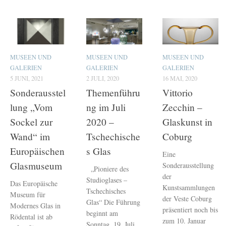
MUSEEN UND
MUSEEN UND
MUSEEN UND
GALERIEN
GALERIEN
GALERIEN
5 JUNI, 2021
2 JULI, 2020
16 MAI, 2020
Sonderausstel
Themenführu
Vittorio
lung „Vom
ng im Juli
Zecchin –
Sockel zur
2020 –
Glaskunst in
Wand“ im
Tschechische
Coburg
Europäischen
s Glas
Eine
Glasmuseum
Sonderausstellung
„Pioniere des
der
Studioglases –
Das Europäische
Kunstsammlungen
Tschechisches
Museum für
der Veste Coburg
Glas“ Die Führung
Modernes Glas in
präsentiert noch bis
beginnt am
Rödental ist ab
zum 10. Januar
Sonntag, 19. Juli