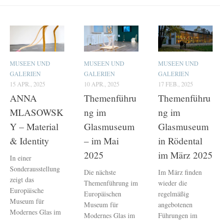
MUSEEN UND
MUSEEN UND
MUSEEN UND
GALERIEN
GALERIEN
GALERIEN
15 APR., 2025
10 APR., 2025
17 FEB., 2025
ANNA
Themenführu
Themenführu
MLASOWSK
ng im
ng im
Y – Material
Glasmuseum
Glasmuseum
& Identity
– im Mai
in Rödental
2025
im März 2025
In einer
Sonderausstellung
Die nächste
Im März finden
zeigt das
Themenführung im
wieder die
Europäische
Europäischen
regelmäßig
Museum für
Museum für
angebotenen
Modernes Glas im
Modernes Glas im
Führungen im