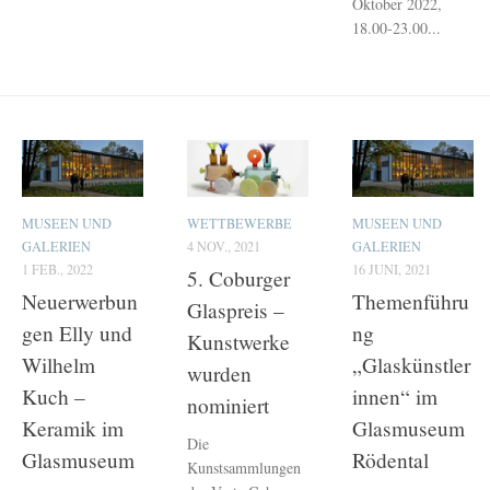
Oktober 2022,
18.00-23.00...
MUSEEN UND
WETTBEWERBE
MUSEEN UND
GALERIEN
4 NOV., 2021
GALERIEN
1 FEB., 2022
16 JUNI, 2021
5. Coburger
Neuerwerbun
Themenführu
Glaspreis –
gen Elly und
ng
Kunstwerke
Wilhelm
„Glaskünstler
wurden
Kuch –
innen“ im
nominiert
Keramik im
Glasmuseum
Die
Glasmuseum
Rödental
Kunstsammlungen