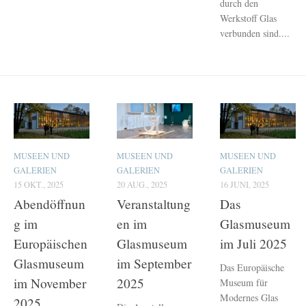
durch den
Werkstoff Glas
verbunden sind....
MUSEEN UND
MUSEEN UND
MUSEEN UND
GALERIEN
GALERIEN
GALERIEN
15 OKT., 2025
20 AUG., 2025
16 JUNI, 2025
Abendöffnun
Veranstaltung
Das
g im
en im
Glasmuseum
Europäischen
Glasmuseum
im Juli 2025
Glasmuseum
im September
Das Europäische
im November
2025
Museum für
Modernes Glas
2025