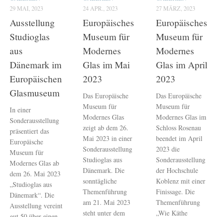
29 MAI, 2023
24 APR., 2023
27 MÄRZ, 2023
Ausstellung
Europäisches
Europäisches
Studioglas
Museum für
Museum für
aus
Modernes
Modernes
Dänemark im
Glas im Mai
Glas im April
Europäischen
2023
2023
Glasmuseum
Das Europäische
Das Europäische
Museum für
Museum für
In einer
Modernes Glas
Modernes Glas im
Sonderausstellung
zeigt ab dem 26.
Schloss Rosenau
präsentiert das
Mai 2023 in einer
beendet im April
Europäische
Sonderausstellung
2023 die
Museum für
Studioglas aus
Sonderausstellung
Modernes Glas ab
Dänemark. Die
der Hochschule
dem 26. Mai 2023
sonntägliche
Koblenz mit einer
„Studioglas aus
Themenführung
Finissage. Die
Dänemark“. Die
am 21. Mai 2023
Themenführung
Ausstellung vereint
steht unter dem
„Wie Käthe
gut 50 über einen