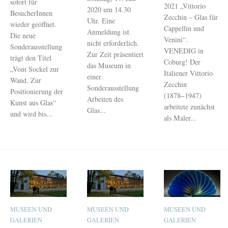
sofort für
2021 „Vittorio
2020 um 14.30
BesucherInnen
Zecchin – Glas für
Uhr. Eine
wieder geöffnet.
Cappellin und
Anmeldung ist
Die neue
Venini“.
nicht erforderlich.
Sonderausstellung
VENEDIG in
Zur Zeit präsentiert
trägt den Titel
Coburg! Der
das Museum in
„Vom Sockel zur
Italiener Vittorio
einer
Wand. Zur
Zecchin
Sonderausstellung
Positionierung der
(1878−1947)
Arbeiten des
Kunst aus Glas“
arbeitete zunächst
Glas...
und wird bis...
als Maler...
MUSEEN UND
MUSEEN UND
MUSEEN UND
GALERIEN
GALERIEN
GALERIEN