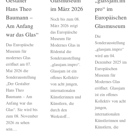
Gestalter
Glasmuseum
„glassjam.im
Hans Theo
im März 2026
pro“ im
Baumann –
Europäischen
Noch bis zum 08.
Am Anfang
Glasmuseum
März 2026 zeigt
das Europäische
war das Glas“
Die
Museum für
Sonderausstellung
Das Europäische
Modernes Glas in
„glassjam.impro“
Museum für
Rödental die
wird am 04.
modernes Glas
Sonderausstellung
Dezember 2025 im
eröffnet am 07.
„glassjam.impro“.
Europäischen
Mai 2026 die
Glassjam ist ein
Museum für
Sonderausstellung
offenes Kollektiv
Modernes Glas
„Der Gestalter
von acht jungen,
eröffnet. Glassjam
Hans Theo
internationalen
ist ein offenes
Baumann – Am
Künstlerinnen und
Kollektiv von acht
Anfang war das
Künstlern, die
jungen,
Glas“. Sie wird bis
durch den
internationalen
zum 08. November
Werkstoff...
Künstlerinnen und
2026 zu sehen
Künstlern, die
sein....