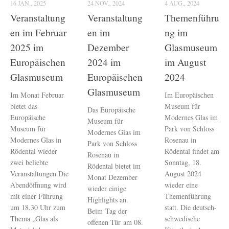
16 JAN., 2025
24 NOV., 2024
4 AUG., 2024
Veranstaltung
Veranstaltung
Themenführu
en im Februar
en im
ng im
2025 im
Dezember
Glasmuseum
Europäischen
2024 im
im August
Glasmuseum
Europäischen
2024
Glasmuseum
Im Monat Februar
Im Europäischen
bietet das
Museum für
Das Europäische
Europäische
Modernes Glas im
Museum für
Museum für
Park von Schloss
Modernes Glas im
Modernes Glas in
Rosenau in
Park von Schloss
Rödental wieder
Rödental findet am
Rosenau in
zwei beliebte
Sonntag, 18.
Rödental bietet im
Veranstaltungen.Die
August 2024
Monat Dezember
Abendöffnung wird
wieder eine
wieder einige
mit einer Führung
Themenführung
Highlights an.
um 18.30 Uhr zum
statt. Die deutsch-
Beim Tag der
Thema „Glas als
schwedische
offenen Tür am 08.