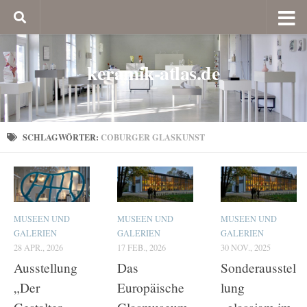
keramik-atlas.de
SCHLAGWÖRTER:
COBURGER GLASKUNST
MUSEEN UND
MUSEEN UND
MUSEEN UND
GALERIEN
GALERIEN
GALERIEN
28 APR., 2026
17 FEB., 2026
30 NOV., 2025
Ausstellung
Das
Sonderausstel
„Der
Europäische
lung