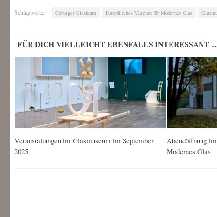
Schlagwörter:
Coburger Glaskunst
Europäisches Museum für Modernes Glas
Glasm
FÜR DICH VIELLEICHT EBENFALLS INTERESSANT 
Veranstaltungen im Glasmuseum im September
Abendöffnung im
2025
Modernes Glas