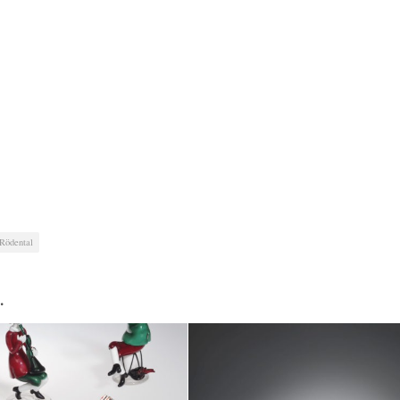
Rödental
…