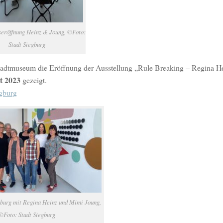
seröffnung Heinz & Joung, ©Foto:
Stadt Siegburg
tadtmuseum die Eröffnung der Ausstellung „Rule Breaking – Regina H
t 2023
gezeigt.
gburg
burg mit Regina Heinz und Mimi Joung,
©Foto: Stadt Siegburg