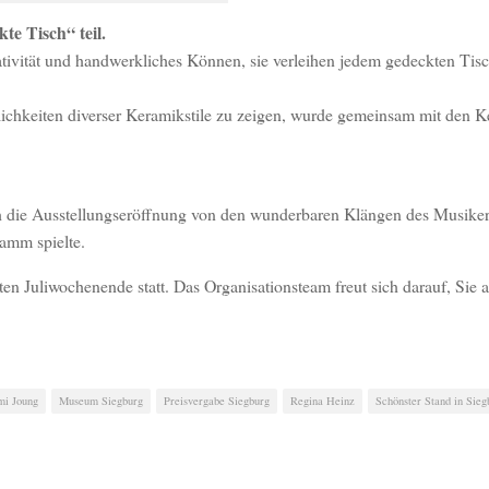
e Tisch“ teil.
tivität und handwerkliches Können, sie verleihen jedem gedeckten Tisc
lichkeiten diverser Keramikstile zu zeigen, wurde gemeinsam mit den 
h die Ausstellungseröffnung von den wunderbaren Klängen des Musike
amm spielte.
n Juliwochenende statt. Das Organisationsteam freut sich darauf, Sie 
i Joung
Museum Siegburg
Preisvergabe Siegburg
Regina Heinz
Schönster Stand in Sieg