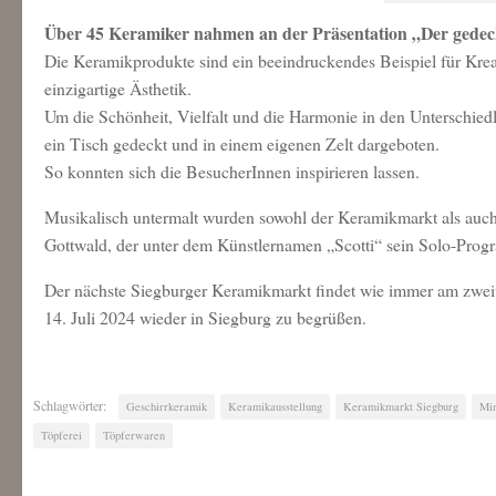
Über 45 Keramiker nahmen an der Präsentation „Der gedeckt
Die Keramikprodukte sind ein beeindruckendes Beispiel für Krea
einzigartige Ästhetik.
Um die Schönheit, Vielfalt und die Harmonie in den Unterschied
ein Tisch gedeckt und in einem eigenen Zelt dargeboten.
So konnten sich die BesucherInnen inspirieren lassen.
Musikalisch untermalt wurden sowohl der Keramikmarkt als auc
Gottwald, der unter dem Künstlernamen „Scotti“ sein Solo-Progr
Der nächste Siegburger Keramikmarkt findet wie immer am zweite
14. Juli 2024 wieder in Siegburg zu begrüßen.
Schlagwörter:
Geschirrkeramik
Keramikausstellung
Keramikmarkt Siegburg
Mim
Töpferei
Töpferwaren