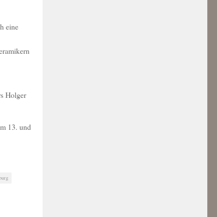
h eine
Keramikern
rs Holger
am 13. und
burg