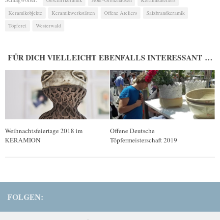
Geschirrkeramik
Höhr-Grenzhausen
Keramikateliers
Keramikobjekte
Keramikwerkstätten
Offene Ateliers
Salzbrandkeramik
Töpferei
Westerwald
FÜR DICH VIELLEICHT EBENFALLS INTERESSANT …
Weihnachtsfeiertage 2018 im
Offene Deutsche
KERAMION
Töpfermeisterschaft 2019
FOLGEN: