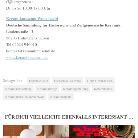
Öffnungszeiten:
Di bis So 10.00-17.00 Uhr
Keramikmuseum Westerwald
Deutsche Sammlung für Historische und Zeitgenössische Keramik
Lindenstraße 13
56203 Höhr-Grenzhausen
Tel 02624 946010
kontakt@keramikmuseum.de
www.keramikmuseum.de
Schlagwörter:
Exponate 2025
Fachschule Keramik
Höhr-Grenzhausen
Keramikausstellung
Keramikdesign
Keramikgestaltung
Keramikkunst
Keramikmuseum Westerwald
Keramikobjekte
FÜR DICH VIELLEICHT EBENFALLS INTERESSANT …