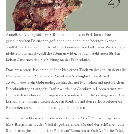
Anneliese Abdinghoff, Max Biermann und Leon Park haben ihre
gestalterischen Positionen gefunden und dabei eine beeindruckende
Vielfalt an Ansätzen und Ausdrucksformen entwickelt. Jedes Werk spiegelt
nicht nur das handwerkliche Können wider, sondern steht auch für den
hohen Anspruch der Ausbildung an der Fachschule.
Dort präsentiert, basierend auf der Idee einen Tisch zu decken, an dem alle
Anneliese Abdinghoff
Menschen einen Platz haben,
ihre Arbeit
„Körpernah“
: ein Gebrauchsgeschirr, das auf Menschen mit motorischen
Einschränkungen eingeht. Dafür wurde das Geschirr in Kooperation mit
Behindertenwohneinrichtungen an besondere Bedürfnisse angepasst. Die
körperhaften Formen treten dabei in Kontrast mit den im holzbefeuerten
Brennofen entstandenen lebendigen Oberflächen.
In seiner Abschlussarbeit
„Zwischen Leere und Fülle“
beschäftigt sich
Max Biermann
mit der Vielfalt gedrehter Gefäße und der Schönheit von
Reduktionsglasuren mit dem Fokus auf Einfachheit. Gefäße für die Tafel,