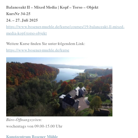
Balanceakt II – Mixed Media | Kopf – Torso – Objekt
KursNr 34-25
24. – 27. Juli 2025
https://www.bosener-muehle.de/kurse/courses/19-balanceakt-ll-mixed-
media-kopf-torso-objekt
Weitere Kurse finden Sie unter folgendem Link:
https://www.bosener-muehle.de/kurse
Büro-Öffnungszeiten:
wochentags von 09.00-15.00 Uhr
Kunstzentrum Bosener Mühle