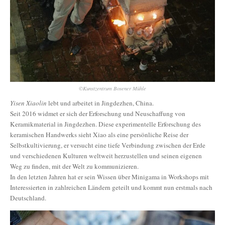
©Kunstzentrum Bosener Mühle
Yisen Xiaolin
lebt und arbeitet in Jingdezhen, China.
Seit 2016 widmet er sich der Erforschung und Neuschaffung von
Keramikmaterial in Jingdezhen. Diese experimentelle Erforschung des
keramischen Handwerks sieht Xiao als eine persönliche Reise der
Selbstkultivierung, er versucht eine tiefe Verbindung zwischen der Erde
und verschiedenen Kulturen weltweit herzustellen und seinen eigenen
Weg zu finden, mit der Welt zu kommunizieren.
In den letzten Jahren hat er sein Wissen über Minigama in Workshops mit
Interessierten in zahlreichen Ländern geteilt und kommt nun erstmals nach
Deutschland.