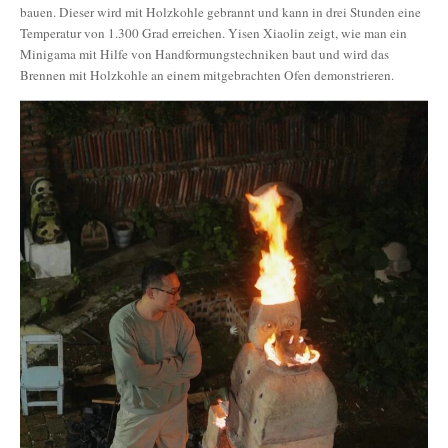
bauen. Dieser wird mit Holzkohle gebrannt und kann in drei Stunden eine
Temperatur von 1.300 Grad erreichen. Yisen Xiaolin zeigt, wie man ein
Minigama mit Hilfe von Handformungstechniken baut und wird das
Brennen mit Holzkohle an einem mitgebrachten Ofen demonstrieren.