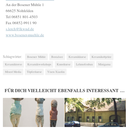
An der Bosener Mühle 1
66625 Nohfelden
Tel 06851 801-4503
Fax 06852-9911 90
s.lerch@lkwnd.de
www.bosener-muehle.de
Schlagwörter:
Bosener Mühle
Bostalsee
Keramikkurse
Keramikobjekte
Keramiktorso
Keramikworkshops
Kunstkurse
Lehmofenbau
Minigama
Mixed Media
Töpferkurse
Yisen Xiaolin
FÜR DICH VIELLEICHT EBENFALLS INTERESSANT …