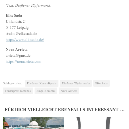
(Text: Dießener Töpfermarkt)
Elke Sada
Uhlandstr. 24
04177 Leipzig
studio@elkesada.de
http://www.elkesada.de/
Nora Arrieta
arrieta@gmx.de
https://noraarrieta.com
Schlagwörter:
Dießener Keramikpreis
Dießener Töpfermarkt
Elke Sada
Förderpreis Keramik
Junge Keramik
Nora Arrieta
FÜR DICH VIELLEICHT EBENFALLS INTERESSANT …