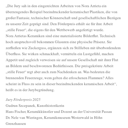
„Die Jury sah in den eingereichten Arbeiten von Nora Arrieta ein
überzeugendes Beispiel beeindruckender keramischer Plastiken, die von
großer Fantasie, technischer Könnerschaft und gesellschaftlichen Bezügen
zu unserer Zeit geprägt sind. Den Förderpreis erhält sie für ihre Arbeit
„stille Feuer“, die eigens für den Wettbewerb angefertigt wurde.
Nora Arrietas Keramiken sind eine materialisierte Bilderflut. Technisch
hoch anspruchsvoll bekommen Glasuren eine physische Präsenz. Sie
zerfließen wie Zuckerguss, ergänzen sich zu Stillleben mit überbordendem
Überfluss. Sie wirken schmackhaft, vermitteln ein Lustgefühl, machen
Appetit und zugleich verweisen sie auf unsere Gesellschaft mit ihrer Flut
an Bildern und beschworenen Bedürfnissen. Die preisgekrönte Arbeit
„stille Feuer“ regt aber auch zum Nachdenken an. Was bedeuten die
brennenden Feuerzeuge, wem gelten die erloschenen Flammen? Alles
scheint in Fluss zu sein in dieser beeindruckenden keramischen Arbeit“,
heißt es in der Jurybegründung.
Jury Förderpreis 2025
Gudrun Szcepanek, Kunsthistorikerin
Hans Fischer, Keramikkünstler und Dozent an der Universität Passau
Dr. Nele van Wieringen, Keramikmuseum Westerwald in Höhr-
Grenzhausen