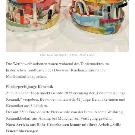
Elke Sada mit Objekt, ©Foto: Noah Cohen
Die Wettbewerbsarbeiten waren während des Töpfermarktes im
historischen Traidtcasten des Diessener Kirchenzentrums am
Marienmünster zu sehen.
Förderpreis junge Keramik
Zum Dießener Töpfermarkts wurde 2025 erstmalig der „Förderpreis junge
Keramik“ vergeben. Beworben hatten sich 42 junge Keramikerinnen und
Keramiker aus 8 Ländern.
Der mit 2500 Euro dotierte Preis wurde von der Firma Andrea Wolbring,
Keramikbedarf, aus Anzing bei München zur Verfügung gestellt.
Nora Arrieta aus Höhr-Grenzhausen konnte mit ihrer Arbeit „Stille
Feuer“ überzeugen.