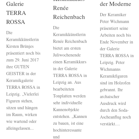
Galerie
der Moderne
Renée
TERRA
Der Keramiker
Reichenbach
ROSSA
Peter Wichmann
Die
präsentiert seine
Die
Keramikkünstlerin
Arbeiten noch bis
Keramikkünstlerin
Renée Reichenbach
Ende November in
Kirsten Brünjes
bietet am ersten
der Galerie
präsentiert noch bis
Juliwochenende
TERRA ROSSA in
zum 29. Juni 2017
einen Keramikkurs
Leipzig. Peter
ihre GUTEN
in der Galerie
Wichmanns
GEISTER in der
TERRA ROSSA in
Keramikfiguren
Keramikgalerie
Leipzig an. Aus
sind im Holzofen
TERRA ROSSA in
bearbeiteten
gebrannt. Ihr
Leipzig. „Vielerlei
Tonplatten werden
archaischer
Figuren stehen,
sehr individuelle
Ausdruck wird
sitzen und hängen
Kannenobjekte
durch den Soda-
im Raum, wirken
entstehen. „Kannen
Ascheanflug noch
wie wartend oder
zu bauen, ist eine
verstärkt....
alleingelassen...
hochinteressante
und