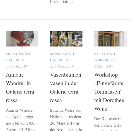
Freien statt....
MUSEEN UND
MUSEEN UND
KURSE UND
GALERIEN
GALERIEN
WORKSHOPS
23 JUNI, 2019
22 MÄRZ, 2019
4 FEB., 2019
Annette
Vasenblumen
Workshop
Wandrer in
vasen in der
„Eingefärbte
Galerie terra
Galerie terra
Tonmassen“
rossa
rossa
mit Dorothee
Wenz
Annette Wandrer
Susanne Weise aus
aus Apolda zeigt
Halle stellt ab dem
Der Kunstverein
noch bis zum 03.
26. März 2019 in
der Galerie terra
August 2019 ihre
der Keramikgalerie