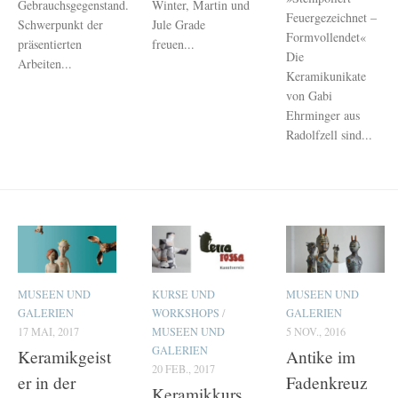
Gebrauchsgegenstand.
Winter, Martin und
Feuergezeichnet –
Schwerpunkt der
Jule Grade
Formvollendet«
präsentierten
freuen...
Die
Arbeiten...
Keramikunikate
von Gabi
Ehrminger aus
Radolfzell sind...
MUSEEN UND
KURSE UND
MUSEEN UND
GALERIEN
WORKSHOPS
/
GALERIEN
17 MAI, 2017
MUSEEN UND
5 NOV., 2016
GALERIEN
Keramikgeist
Antike im
20 FEB., 2017
er in der
Fadenkreuz
Keramikkurs