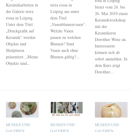
rosa in Leipzig
Keramikarbeiten in
terra rossa in
bietet vom 24. bis
der Galerie terra
Leipzig aus unter
26. Mai 2019 einen
rossa in Leipzig.
dem Titel
Keramikworkshop
Unter dem Titel
„Vasenblumenvasen“.
mit der
„Druckgrafik auf
Welche Vasen
Keramikerin
Keramik“ werden
passen zu welchen
Dorothee Wenz an.
Objekte und
Blumen? Sind
Interessierte
Skulpturen
Vasen auch ohne
können sich ab
präsentiert. „Meine
Blumen gültig?...
sofort anmelden. In
Objekte sind...
dem Kurs zeigt
Dorothee...
MUSEEN UND
MUSEEN UND
MUSEEN UND
GALERIEN
GALERIEN
GALERIEN