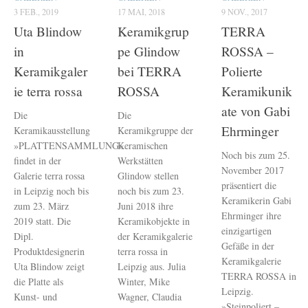
3 FEB., 2019
17 MAI, 2018
9 NOV., 2017
Uta Blindow
Keramikgrup
TERRA
in
pe Glindow
ROSSA –
Keramikgaler
bei TERRA
Polierte
ie terra rossa
ROSSA
Keramikunik
ate von Gabi
Die
Die
Ehrminger
Keramikausstellung
Keramikgruppe der
»PLATTENSAMMLUNG«
Keramischen
Noch bis zum 25.
findet in der
Werkstätten
November 2017
Galerie terra rossa
Glindow stellen
präsentiert die
in Leipzig noch bis
noch bis zum 23.
Keramikerin Gabi
zum 23. März
Juni 2018 ihre
Ehrminger ihre
2019 statt. Die
Keramikobjekte in
einzigartigen
Dipl.
der Keramikgalerie
Gefäße in der
Produktdesignerin
terra rossa in
Keramikgalerie
Uta Blindow zeigt
Leipzig aus. Julia
TERRA ROSSA in
die Platte als
Winter, Mike
Leipzig.
Kunst- und
Wagner, Claudia
»Steinpoliert –