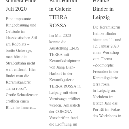
schließt Ende
Bian-Harbort
Heinke
Juli 2020
in Galerie
Binder in
TERRA
Leipzig
Eine imposante
ROSSA
Ringbebauung und
Die Keramikerin
Gebäude im
Heinke Binder
Im Mai 2020
klassizistischen Stil
bietet am 11. und
konnte die
am Roßplatz –
12. Januar 2020
Ausstellung EROS
breite Gehwege,
einen Work­shop
TERRA mit
man hört die
zum Thema
Keramikskulpturen
Straßenbahn nicht
»Zoomorphe
von Jiang Bian-
weit entfernt. Hier
Freunde« in der
Harbort in der
findet man die
Keramikgalerie
Keramikgalerie
Keramikgalerie
terra rossa
TERRA ROSSA in
„terra rossa“.
in Leipzig an.
Leipzig mit einer
Große Schaufenster
Nachdem im
Vernissage eröffnet
eröffnen einen
letzten Jahr das
werden. Anlässlich
Blick ins Innere:...
Porträt im Fokus
der CORONA-
des Workshops in...
Vorschriften fand
die Eröffnung im