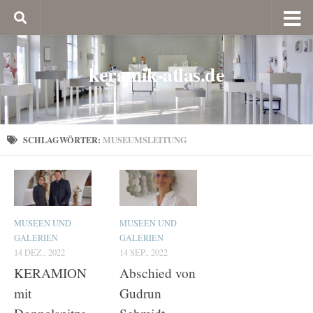
keramik-atlas.de
SCHLAGWÖRTER:
MUSEUMSLEITUNG
MUSEEN UND
MUSEEN UND
GALERIEN
GALERIEN
14 DEZ., 2022
14 SEP., 2022
KERAMION
Abschied von
mit
Gudrun