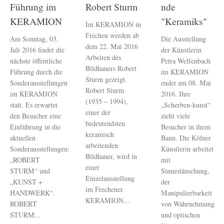
Führung im
Robert Sturm
nde
KERAMION
"Keramiks"
Im KERAMION in
Frechen werden ab
Am Sonntag, 03.
Die Ausstellung
dem 22. Mai 2016
Juli 2016 findet die
der Künstlerin
Arbeiten des
nächste öffentliche
Petra Welfenbach
Bildhauers Robert
Führung durch die
im KERAMION
Sturm gezeigt.
Sonderausstellungen
endet am 08. Mai
Robert Sturm
im KERAMION
2016. Ihre
(1935 – 1994),
statt. Es erwartet
„Scherben-kunst“
einer der
den Besucher eine
zieht viele
bedeutendsten
Einführung in die
Besucher in ihren
keramisch
aktuellen
Bann. Die Kölner
arbeitenden
Sonderausstellungen:
Künstlerin arbeitet
Bildhauer, wird in
„ROBERT
mit
einer
STURM“ und
Sinnestäuschung,
Einzelausstellung
„KUNST +
der
im Frechener
HANDWERK“.
Manipulierbarkeit
KERAMION...
ROBERT
von Wahrnehmung
STURM...
und optischen