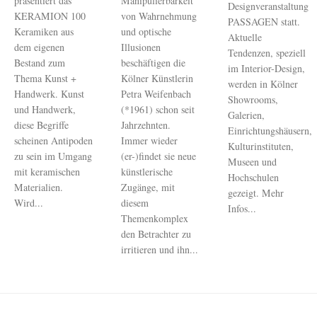
präsentiert das
Manipulierbarkeit
Designveranstaltung
KERAMION 100
von Wahrnehmung
PASSAGEN statt.
Keramiken aus
und optische
Aktuelle
dem eigenen
Illusionen
Tendenzen, speziell
Bestand zum
beschäftigen die
im Interior-Design,
Thema Kunst +
Kölner Künstlerin
werden in Kölner
Handwerk. Kunst
Petra Weifenbach
Showrooms,
und Handwerk,
(*1961) schon seit
Galerien,
diese Begriffe
Jahrzehnten.
Einrichtungshäusern,
scheinen Antipoden
Immer wieder
Kulturinstituten,
zu sein im Umgang
(er-)findet sie neue
Museen und
mit keramischen
künstlerische
Hochschulen
Materialien.
Zugänge, mit
gezeigt. Mehr
Wird...
diesem
Infos...
Themenkomplex
den Betrachter zu
irritieren und ihn...