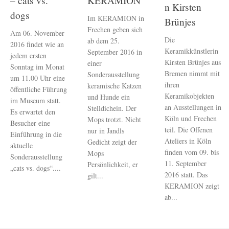
– cats vs.
KERAMION
n Kirsten
dogs
Im KERAMION in
Brünjes
Frechen geben sich
Am 06. November
Die
ab dem 25.
2016 findet wie an
Keramikkünstlerin
September 2016 in
jedem ersten
Kirsten Brünjes aus
einer
Sonntag im Monat
Bremen nimmt mit
Sonderausstellung
um 11.00 Uhr eine
ihren
keramische Katzen
öffentliche Führung
Keramikobjekten
und Hunde ein
im Museum statt.
an Ausstellungen in
Stelldichein. Der
Es erwartet den
Köln und Frechen
Mops trotzt. Nicht
Besucher eine
teil. Die Offenen
nur in Jandls
Einführung in die
Ateliers in Köln
Gedicht zeigt der
aktuelle
finden vom 09. bis
Mops
Sonderausstellung
11. September
Persönlichkeit, er
„cats vs. dogs“....
2016 statt. Das
gilt...
KERAMION zeigt
ab...