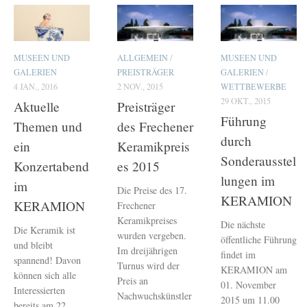
MUSEEN UND
ALLGEMEIN
/
MUSEEN UND
GALERIEN
PREISTRÄGER
GALERIEN
/
4 JAN., 2016
2 NOV., 2015
WETTBEWERBE
29 OKT., 2015
Aktuelle
Preisträger
Führung
Themen und
des Frechener
durch
ein
Keramikpreis
Sonderausstel
Konzertabend
es 2015
lungen im
im
Die Preise des 17.
KERAMION
KERAMION
Frechener
Keramikpreises
Die nächste
Die Keramik ist
wurden vergeben.
öffentliche Führung
und bleibt
Im dreijährigen
findet im
spannend! Davon
Turnus wird der
KERAMION am
können sich alle
Preis an
01. November
Interessierten
Nachwuchskünstler
2015 um 11.00
bereits am 22.