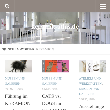
keramik-atlas.de
SCHLAGWÖRTER:
KERAMION
MUSEEN UND
MUSEEN UND
ATELIERS UND
GALERIEN
GALERIEN
WERKSTÄTTEN
/
30 OKT., 2016
8 SEP., 2016
MUSEEN UND
GALERIEN
Führung im
CATS vs.
5 SEP., 2016
KERAMION
DOGS im
Ausstellunge