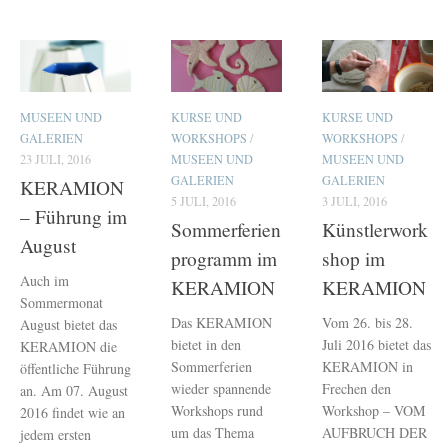
MUSEEN UND
KURSE UND
KURSE UND
GALERIEN
WORKSHOPS
/
WORKSHOPS
/
23 JULI, 2016
MUSEEN UND
MUSEEN UND
GALERIEN
GALERIEN
KERAMION
5 JULI, 2016
3 JULI, 2016
– Führung im
Sommerferien
Künstlerwork
August
programm im
shop im
Auch im
KERAMION
KERAMION
Sommermonat
Das KERAMION
Vom 26. bis 28.
August bietet das
bietet in den
Juli 2016 bietet das
KERAMION die
Sommerferien
KERAMION in
öffentliche Führung
wieder spannende
Frechen den
an. Am 07. August
Workshops rund
Workshop – VOM
2016 findet wie an
um das Thema
AUFBRUCH DER
jedem ersten