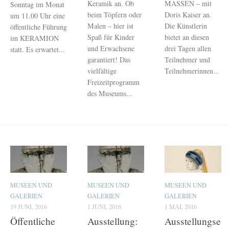
Keramik an. Ob
MASSEN – mit
Sonntag im Monat
beim Töpfern oder
Doris Kaiser an.
um 11.00 Uhr eine
Malen – hier ist
Die Künstlerin
öffentliche Führung
Spaß für Kinder
bietet an diesen
im KERAMION
und Erwachsene
drei Tagen allen
statt. Es erwartet...
garantiert! Das
Teilnehmer und
vielfältige
Teilnehmerinnen...
Freizeitprogramm
des Museums...
MUSEEN UND
MUSEEN UND
MUSEEN UND
GALERIEN
GALERIEN
GALERIEN
19 JUNI, 2016
1 JUNI, 2016
1 MAI, 2016
Öffentliche
Ausstellung:
Ausstellungse