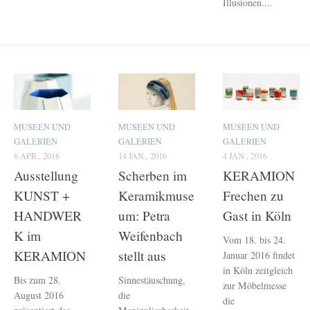
Illusionen....
MUSEEN UND
MUSEEN UND
MUSEEN UND
GALERIEN
GALERIEN
GALERIEN
6 APR., 2016
14 JAN., 2016
4 JAN., 2016
Ausstellung
Scherben im
KERAMION
KUNST +
Keramikmuse
Frechen zu
HANDWER
um: Petra
Gast in Köln
K im
Weifenbach
Vom 18. bis 24.
KERAMION
stellt aus
Januar 2016 findet
in Köln zeitgleich
Bis zum 28.
Sinnestäuschung,
zur Möbelmesse
August 2016
die
die