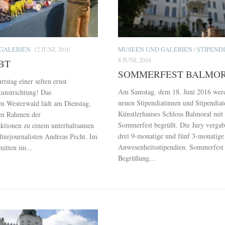
GALERIEN
12 JUNI, 2016
MUSEEN UND GALERIEN
/
STIPEND
8 JUNI, 2016
BT
SOMMERFEST BALMO
tstag einer selten ernst
Am Samstag, dem 18. Juni 2016 wer
nstrichtung! Das
neuen Stipendiatinnen und Stipendiat
 Westerwald lädt am Dienstag,
Künstlerhauses Schloss Balmoral mit
 im Rahmen der
Sommerfest begrüßt. Die Jury vergab
ktionen zu einem unterhaltsamen
drei 9-monatige und fünf 3-monatige
lturjournalisten Andreas Pecht. Im
Anwesenheitsstipendien. Sommerfest 
mitten im...
Begrüßung...