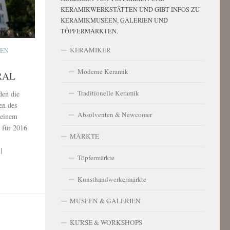
KERAMIKWERKSTÄTTEN UND GIBT INFOS ZU
KERAMIKMUSEEN, GALERIEN UND
TÖPFERMÄRKTEN.
KERAMIKER
IEN
Moderne Keramik
RAL
Traditionelle Keramik
den die
en des
Absolventen & Newcomer
 einem
 für 2016
MÄRKTE
|
Töpfermärkte
Kunsthandwerkermärkte
MUSEEN & GALERIEN
KURSE & WORKSHOPS