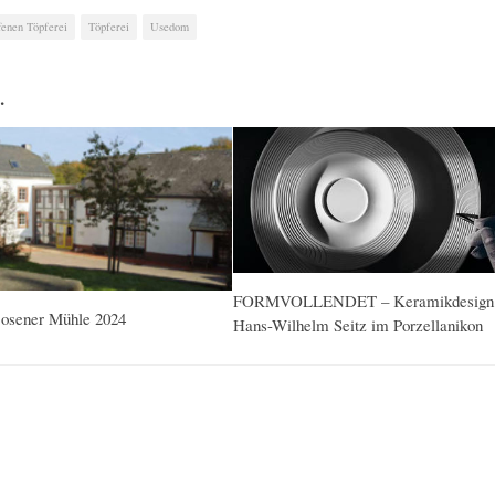
fenen Töpferei
Töpferei
Usedom
…
FORMVOLLENDET – Keramikdesign 
osener Mühle 2024
Hans-Wilhelm Seitz im Porzellanikon