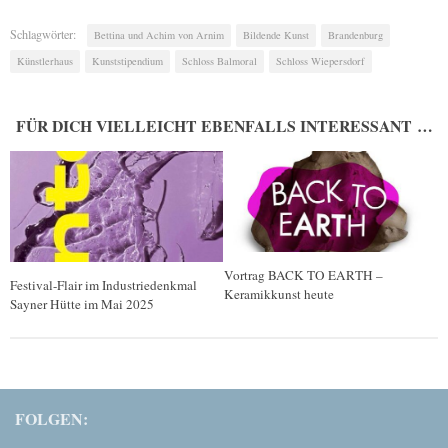
Schlagwörter:
Bettina und Achim von Arnim
Bildende Kunst
Brandenburg
Künstlerhaus
Kunststipendium
Schloss Balmoral
Schloss Wiepersdorf
FÜR DICH VIELLEICHT EBENFALLS INTERESSANT …
Vortrag BACK TO EARTH –
Festival-Flair im Industriedenkmal
Keramikkunst heute
Sayner Hütte im Mai 2025
FOLGEN: