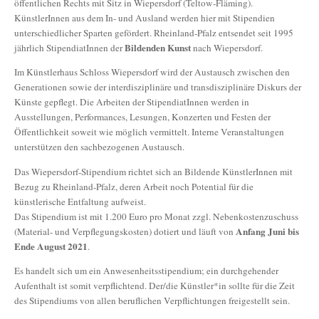
öffentlichen Rechts mit Sitz in Wiepersdorf (Teltow-Fläming).
KünstlerInnen aus dem In- und Ausland werden hier mit Stipendien
unterschiedlicher Sparten gefördert. Rheinland-Pfalz entsendet seit 1995
Bildenden Kunst
jährlich StipendiatInnen der
nach Wiepersdorf.
Im Künstlerhaus Schloss Wiepersdorf wird der Austausch zwischen den
Generationen sowie der interdisziplinäre und transdisziplinäre Diskurs der
Künste gepflegt. Die Arbeiten der StipendiatInnen werden in
Ausstellungen, Performances, Lesungen, Konzerten und Festen der
Öffentlichkeit soweit wie möglich vermittelt. Interne Veranstaltungen
unterstützen den sachbezogenen Austausch.
Das Wiepersdorf-Stipendium richtet sich an Bildende KünstlerInnen mit
Bezug zu Rheinland-Pfalz, deren Arbeit noch Potential für die
künstlerische Entfaltung aufweist.
Das Stipendium ist mit 1.200 Euro pro Monat zzgl. Nebenkostenzuschuss
Anfang Juni bis
(Material- und Verpflegungskosten) dotiert und läuft von
Ende August 2021
.
Es handelt sich um ein Anwesenheitsstipendium; ein durchgehender
Aufenthalt ist somit verpflichtend. Der/die Künstler*in sollte für die Zeit
des Stipendiums von allen beruflichen Verpflichtungen freigestellt sein.