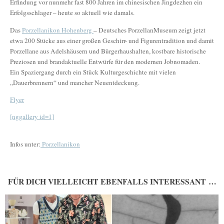
Erfindung vor nunmehr fast 800 Jahren im chinesischen Jingdezhen ein
Erfolgsschlager – heute so aktuell wie damals.
Das
Porzellanikon Hohenberg
– Deutsches PorzellanMuseum zeigt jetzt
etwa 200 Stücke aus einer großen Geschirr- und Figurentradition und damit
Porzellane aus Adelshäusern und Bürgerhaushalten, kostbare historische
Preziosen und brandaktuelle Entwürfe für den modernen Jobnomaden.
Ein Spaziergang durch ein Stück Kulturgeschichte mit vielen
„Dauerbrennern“ und mancher Neuentdeckung.
Flyer
[nggallery id=1]
Infos unter:
Porzellanikon
FÜR DICH VIELLEICHT EBENFALLS INTERESSANT …