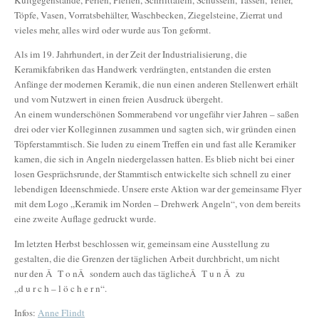
Kultgegenstände, Perlen, Pfeifen, Schrifttafeln, Schüsseln, Tassen, Teller,
Töpfe, Vasen, Vorratsbehälter, Waschbecken, Ziegelsteine, Zierrat und
vieles mehr, alles wird oder wurde aus Ton geformt.
Als im 19. Jahrhundert, in der Zeit der Industrialisierung, die
Keramikfabriken das Handwerk verdrängten, entstanden die ersten
Anfänge der modernen Keramik, die nun einen anderen Stellenwert erhält
und vom Nutzwert in einen freien Ausdruck übergeht.
An einem wunderschönen Sommerabend vor ungefähr vier Jahren – saßen
drei oder vier Kolleginnen zusammen und sagten sich, wir gründen einen
Töpferstammtisch. Sie luden zu einem Treffen ein und fast alle Keramiker
kamen, die sich in Angeln niedergelassen hatten. Es blieb nicht bei einer
losen Gesprächsrunde, der Stammtisch entwickelte sich schnell zu einer
lebendigen Ideenschmiede. Unsere erste Aktion war der gemeinsame Flyer
mit dem Logo „Keramik im Norden – Drehwerk Angeln“, von dem bereits
eine zweite Auflage gedruckt wurde.
Im letzten Herbst beschlossen wir, gemeinsam eine Ausstellung zu
gestalten, die die Grenzen der täglichen Arbeit durchbricht, um nicht
nur den Â T o nÂ sondern auch das täglicheÂ T u n Â zu
„d u r c h – l ö c h e r n“.
Infos:
Anne Flindt