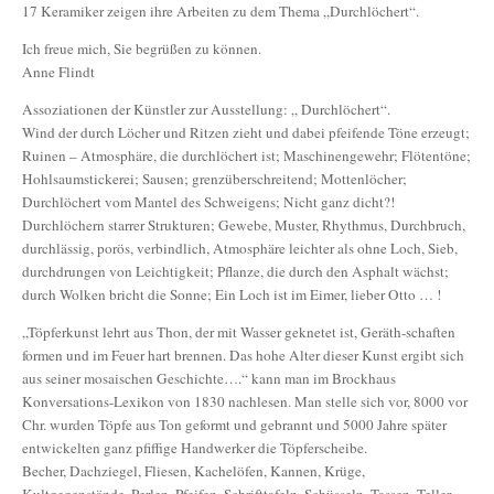
17 Keramiker zeigen ihre Arbeiten zu dem Thema „Durchlöchert“.
Ich freue mich, Sie begrüßen zu können.
Anne Flindt
Assoziationen der Künstler zur Ausstellung: „ Durchlöchert“.
Wind der durch Löcher und Ritzen zieht und dabei pfeifende Töne erzeugt;
Ruinen – Atmosphäre, die durchlöchert ist; Maschinengewehr; Flötentöne;
Hohlsaumstickerei; Sausen; grenzüberschreitend; Mottenlöcher;
Durchlöchert vom Mantel des Schweigens; Nicht ganz dicht?!
Durchlöchern starrer Strukturen; Gewebe, Muster, Rhythmus, Durchbruch,
durchlässig, porös, verbindlich, Atmosphäre leichter als ohne Loch, Sieb,
durchdrungen von Leichtigkeit; Pflanze, die durch den Asphalt wächst;
durch Wolken bricht die Sonne; Ein Loch ist im Eimer, lieber Otto … !
„Töpferkunst lehrt aus Thon, der mit Wasser geknetet ist, Geräth-schaften
formen und im Feuer hart brennen. Das hohe Alter dieser Kunst ergibt sich
aus seiner mosaischen Geschichte….“ kann man im Brockhaus
Konversations-Lexikon von 1830 nachlesen. Man stelle sich vor, 8000 vor
Chr. wurden Töpfe aus Ton geformt und gebrannt und 5000 Jahre später
entwickelten ganz pfiffige Handwerker die Töpferscheibe.
Becher, Dachziegel, Fliesen, Kachelöfen, Kannen, Krüge,