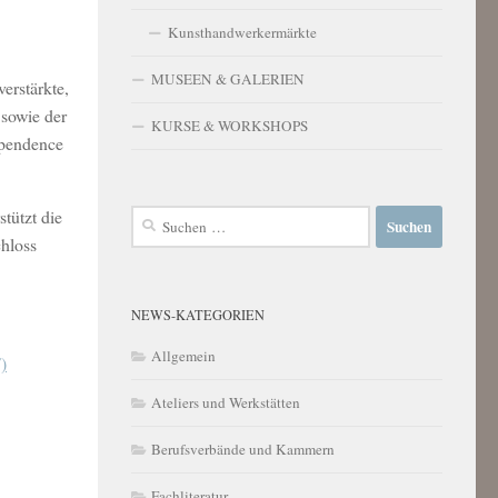
Kunsthandwerkermärkte
MUSEEN & GALERIEN
erstärkte,
 sowie der
KURSE & WORKSHOPS
ependence
tützt die
Suchen
nach:
chloss
NEWS-KATEGORIEN
Allgemein
)
Ateliers und Werkstätten
Berufsverbände und Kammern
Fachliteratur