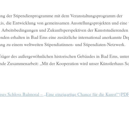
kung der Stipendienprogramme mit dem Veranstaltungsprogramm der
is, die Entwicklung von gemeinsamen Ausstellungsprojekten und eine v
len Arbeitsbedingungen und Zukunftsperspektiven der Kunststudierenden
enden erhalten in Bad Ems eine zusätzliche international anerkannte D
ang zu einem weltweiten Stipendiatinnen- und Stipendiaten-Netzwerk.
äger des außergewöhnlichen historischen Gebäudes in Bad Ems, unters
sende Zusammenarbeit: „Mit der Kooperation wird unser Künstlerhaus S
es Schloss Balmoral – „Eine einzigartige Chance für die Kunst!“(PDF