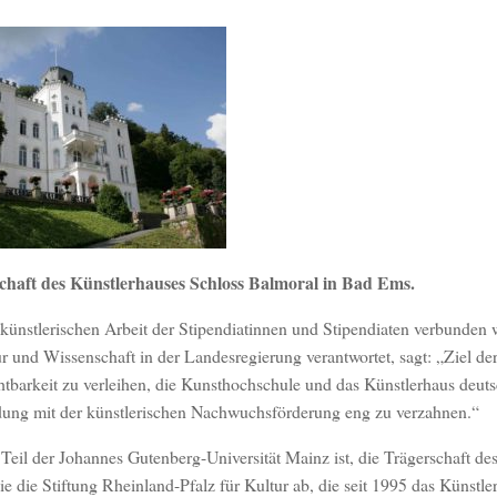
haft des Künstlerhauses Schloss Balmoral in Bad Ems.
künstlerischen Arbeit der Stipendiatinnen und Stipendiaten verbunden 
ur und Wissenschaft in der Landesregierung verantwortet, sagt: „Ziel de
htbarkeit zu verleihen, die Kunsthochschule und das Künstlerhaus deut
ldung mit der künstlerischen Nachwuchsförderung eng zu verzahnen.“
il der Johannes Gutenberg-Universität Mainz ist, die Trägerschaft de
e die Stiftung Rheinland-Pfalz für Kultur ab, die seit 1995 das Künstl