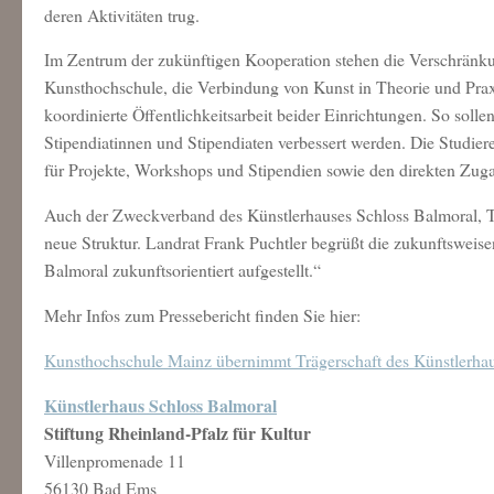
deren Aktivitäten trug.
Im Zentrum der zukünftigen Kooperation stehen die Verschrän
Kunsthochschule, die Verbindung von Kunst in Theorie und Prax
koordinierte Öffentlichkeitsarbeit beider Einrichtungen. So sol
Stipendiatinnen und Stipendiaten verbessert werden. Die Studier
für Projekte, Workshops und Stipendien sowie den direkten Zug
Auch der Zweckverband des Künstlerhauses Schloss Balmoral, Tr
neue Struktur. Landrat Frank Puchtler begrüßt die zukunftswei
Balmoral zukunftsorientiert aufgestellt.“
Mehr Infos zum Pressebericht finden Sie hier:
Kunsthochschule Mainz übernimmt Trägerschaft des Künstlerhaus
Künstlerhaus Schloss Balmoral
Stiftung Rheinland-Pfalz für Kultur
Villenpromenade 11
56130 Bad Ems