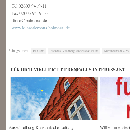
Tel 02603 9419-11
Fax 02603 9419-16
dinse@balmoral.de
www.kuenstlerhaus-balmoral.de
Schlagwörter:
Bad Ems
Johannes Gutenberg-Universität Mainz
Kunsthochschule Ma
FÜR DICH VIELLEICHT EBENFALLS INTERESSANT 
Ausschreibung Künstlerische Leitung
Willkommensfest