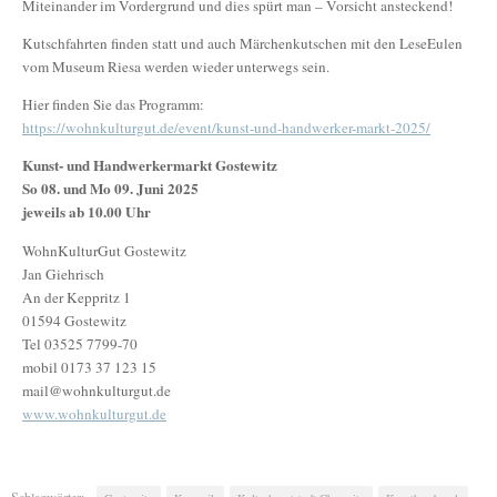
Miteinander im Vordergrund und dies spürt man – Vorsicht ansteckend!
Kutschfahrten finden statt und auch Märchenkutschen mit den LeseEulen
vom Museum Riesa werden wieder unterwegs sein.
Hier finden Sie das Programm:
https://wohnkulturgut.de/event/kunst-und-handwerker-markt-2025/
Kunst- und Handwerkermarkt
Gostewitz
So 08. und Mo 09. Juni 2025
jeweils ab 10.00 Uhr
WohnKulturGut Gostewitz
Jan Giehrisch
An der Keppritz 1
01594 Gostewitz
Tel 03525 7799-70
mobil 0173 37 123 15
mail@wohnkulturgut.de
www.wohnkulturgut.de
Schlagwörter: