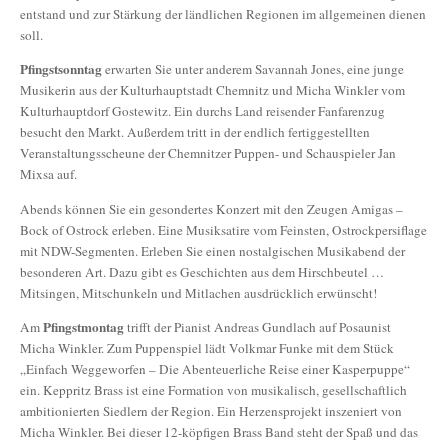
entstand und zur Stärkung der ländlichen Regionen im allgemeinen dienen
soll.
Pfingstsonntag
erwarten Sie unter anderem Savannah Jones, eine junge
Musikerin aus der Kulturhauptstadt Chemnitz und Micha Winkler vom
Kulturhauptdorf Gostewitz. Ein durchs Land reisender Fanfarenzug
besucht den Markt. Außerdem tritt in der endlich fertiggestellten
Veranstaltungsscheune der Chemnitzer Puppen- und Schauspieler Jan
Mixsa auf.
Abends können Sie ein gesondertes Konzert mit den Zeugen Amigas –
Bock of Ostrock erleben. Eine Musiksatire vom Feinsten, Ostrockpersiflage
mit NDW-Segmenten. Erleben Sie einen nostalgischen Musikabend der
besonderen Art. Dazu gibt es Geschichten aus dem Hirschbeutel …
Mitsingen, Mitschunkeln und Mitlachen ausdrücklich erwünscht!
Pfingstmontag
Am
trifft der Pianist Andreas Gundlach auf Posaunist
Micha Winkler. Zum Puppenspiel lädt Volkmar Funke mit dem Stück
„Einfach Weggeworfen – Die Abenteuerliche Reise einer Kasperpuppe“
ein. Keppritz Brass ist eine Formation von musikalisch, gesellschaftlich
ambitionierten Siedlern der Region. Ein Herzensprojekt inszeniert von
Micha Winkler. Bei dieser 12-köpfigen Brass Band steht der Spaß und das