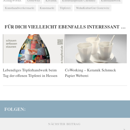
Gostewitz
Keramik
Kulturhauptstadt Chemnitz
Kunsthandwerk
Kunsthandwerkermarkt
Kunstmarkt
Töpferei
WohnKulturGut Gostewitz
FÜR DICH VIELLEICHT EBENFALLS INTERESSANT …
Lebendiges Töpferhandwerk beim
CoWorking – Keramik Schmuck
Tag der offenen Töpferei in Hessen
Papier Weberei
FOLGEN:
NÄCHSTER BEITRAG