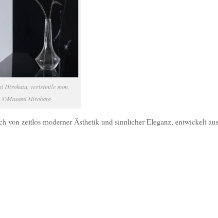
 Hirohata, verisimile mon,
©Masami Hirohata
ich von zeitlos moderner Ästhetik und sinnlicher Eleganz, entwickelt a