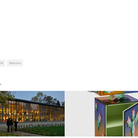
AM
München
…