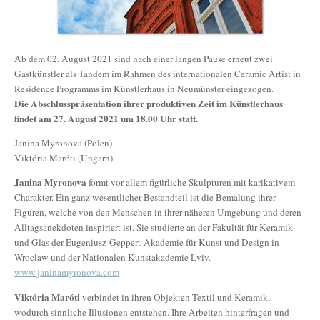
Ab dem 02. August 2021 sind nach einer langen Pause erneut zwei
Gastkünstler als Tandem im Rahmen des internationalen Ceramic Artist in
Residence Programms im Künstlerhaus in Neumünster eingezogen.
Die Abschlusspräsentation ihrer produktiven Zeit im Künstlerhaus
findet am 27. August 2021 um 18.00 Uhr statt.
Janina Myronova (Polen)
Viktória Maróti (Ungarn)
Janina Myronova
formt vor allem figürliche Skulpturen mit karikativem
Charakter. Ein ganz wesentlicher Bestandteil ist die Bemalung ihrer
Figuren, welche von den Menschen in ihrer näheren Umgebung und deren
Alltagsanekdoten inspiriert ist. Sie studierte an der Fakultät für Keramik
und Glas der Eugeniusz-Geppert-Akademie für Kunst und Design in
Wroclaw und der Nationalen Kunstakademie Lviv.
www.janinamyronova.com
Viktória Maróti
verbindet in ihren Objekten Textil und Keramik,
wodurch sinnliche Illusionen entstehen. Ihre Arbeiten hinterfragen und