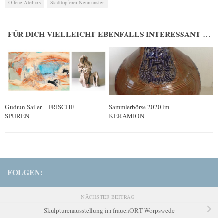
Offene Ateliers
Stadttöpferei Neumünster
FÜR DICH VIELLEICHT EBENFALLS INTERESSANT …
Gudrun Sailer – FRISCHE
Sammlerbörse 2020 im
SPUREN
KERAMION
FOLGEN:
NÄCHSTER BEITRAG
Skulpturenausstellung im frauenORT Worpswede