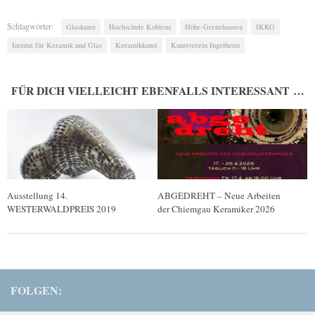
Schlagwörter:
Glaskunst
Hochschule Koblenz
Höhr-Grenzhausen
IKKG
Institut für Keramik und Glas
Keramikkunst
Kunstverein Ingelheim
FÜR DICH VIELLEICHT EBENFALLS INTERESSANT …
Ausstellung 14.
ABGEDREHT – Neue Arbeiten
WESTERWALDPREIS 2019
der Chiemgau Keramiker 2026
FOLGEN: