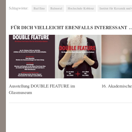
Schlagwörter:
Bad Ems
Balmoral
Hochschule Koblenz
Institut für Keramik und
FÜR DICH VIELLEICHT EBENFALLS INTERESSANT 
Ausstellung DOUBLE FEATURE im
16. Akademische
Glasmuseum