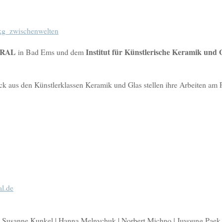
ORAL
Institut für Künstlerische Keramik und 
in Bad Ems und dem
 aus den Künstlerklassen Keramik und Glas stellen ihre Arbeiten am F
l.de
r | Susanne Kunkel | Hanna Melnychuk | Norbert Michno | Juyoung Paek 