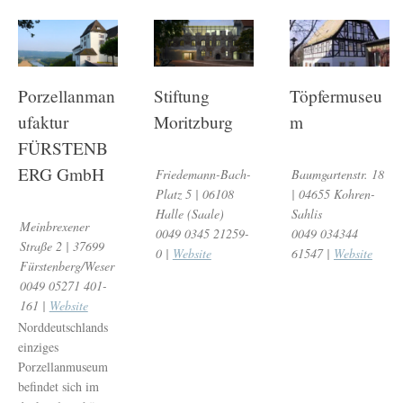
Porzellanman
Stiftung
Töpfermuseu
ufaktur
Moritzburg
m
FÜRSTENB
ERG GmbH
Friedemann-Bach-
Baumgartenstr. 18
Platz 5 | 06108
| 04655 Kohren-
Halle (Saale)
Sahlis
Meinbrexener
0049 0345 21259-
0049 034344
Straße 2 | 37699
0 |
Website
61547 |
Website
Fürstenberg/Weser
0049 05271 401-
161 |
Website
Norddeutschlands
einziges
Porzellanmuseum
befindet sich im