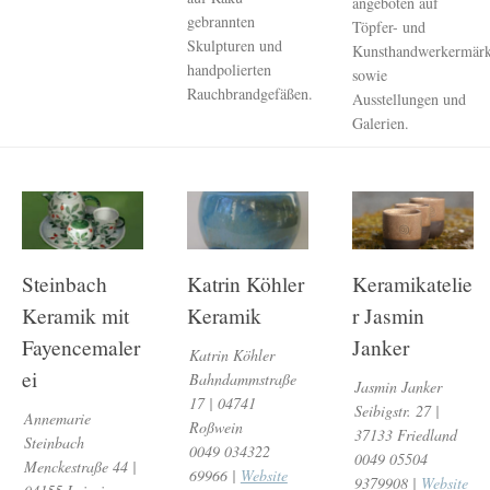
angeboten auf
gebrannten
Töpfer- und
Skulpturen und
Kunsthandwerkermärk
handpolierten
sowie
Rauchbrandgefäßen.
Ausstellungen und
Galerien.
Steinbach
Katrin Köhler
Keramikatelie
Keramik mit
Keramik
r Jasmin
Fayencemaler
Janker
Katrin Köhler
ei
Bahndammstraße
Jasmin Janker
17 | 04741
Seibigstr. 27 |
Annemarie
Roßwein
37133 Friedland
Steinbach
0049 034322
0049 05504
Menckestraße 44 |
69966 |
Website
9379908 |
Website