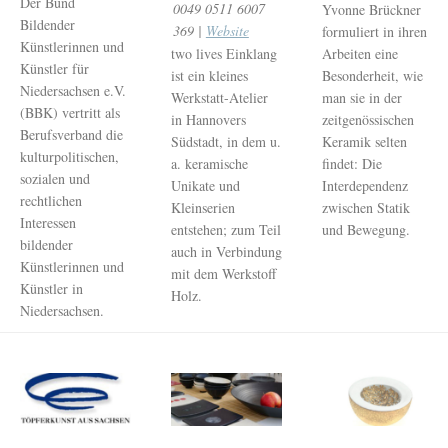
Der Bund
0049 0511 6007
Yvonne Brückner
Bildender
369 |
Website
formuliert in ihren
Künstlerinnen und
two lives Einklang
Arbeiten eine
Künstler für
ist ein kleines
Besonderheit, wie
Niedersachsen e.V.
Werkstatt-Atelier
man sie in der
(BBK) vertritt als
in Hannovers
zeitgenössischen
Berufsverband die
Südstadt, in dem u.
Keramik selten
kulturpolitischen,
a. keramische
findet: Die
sozialen und
Unikate und
Interdependenz
rechtlichen
Kleinserien
zwischen Statik
Interessen
entstehen; zum Teil
und Bewegung.
bildender
auch in Verbindung
Künstlerinnen und
mit dem Werkstoff
Künstler in
Holz.
Niedersachsen.