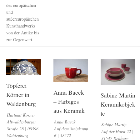
des europäischen
und
außereuropäischen
Kunsthandwerks
von der Antike bis
zur Gegenwart.
Töpferei
Anna Baeck
Körner in
Sabine Martin
– Farbiges
Waldenburg
Keramikobjek
aus Keramik
te
Hartmut Körner
Anna Baeck
Altwaldenburger
Sabine Martin
Auf dem Steinkamp
Straße 28 | 08396
Auf der Horst 22 |
6 | 38272
Waldenburg
31547 Rehburg-