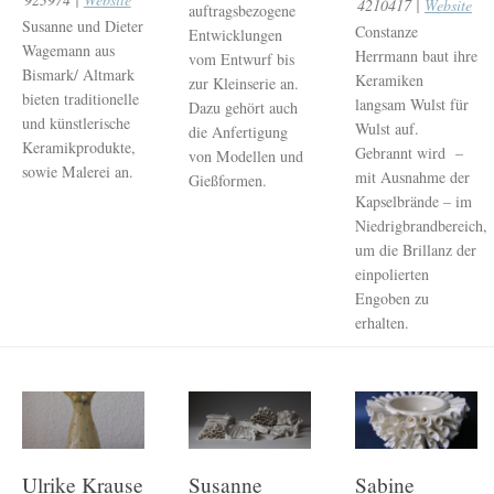
4210417 |
Website
auftragsbezogene
Susanne und Dieter
Constanze
Entwicklungen
Wagemann aus
Herrmann baut ihre
vom Entwurf bis
Bismark/ Altmark
Keramiken
zur Kleinserie an.
bieten traditionelle
langsam Wulst für
Dazu gehört auch
und künstlerische
Wulst auf.
die Anfertigung
Keramikprodukte,
Gebrannt wird –
von Modellen und
sowie Malerei an.
mit Ausnahme der
Gießformen.
Kapselbrände – im
Niedrigbrandbereich,
um die Brillanz der
einpolierten
Engoben zu
erhalten.
Ulrike Krause
Susanne
Sabine