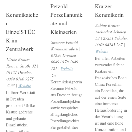
–
Petzold –
Kratzer
Keramikatelie
Porzellanunik
Keramikerin
r
ate und
Sabine Kratzer
EinzelSTÜC
Kleinserien
Atelierhof Scholen
53 | 27251 Scholen
K im
Susanne Petzold
0049 04245 267 |
Zentralwerk
Kurhausstraße 6 |
Website
01259 Dresden
Bei allen Arbeiten
Ulrike Krause
0049 0178 1649
verwendet Sabine
Riesaer Straße 32 |
121 |
Website
Kratzer ein
01127 Dresden
Die
französisches Bone
0049 0160 9275
Keramikdesignerin
China Porzellan,
7563 |
Website
Susanne Petzold
ein Porzellan, das
In ihrer Werkstatt
aus Dresden fertigt
auf der einen Seite
in Dresden
Porzellanobjekten
eine immense
produziert Ulrike
sowie verspieltes
Herausforderung in
Krause gedrehte
alltagstaugliches
der Verarbeitung
und gebaute
Porzellangeschirr.
ist und eine hohe
Einzelstücke.
Sie gestaltet ihre
Konzentration und
Einen Teil der