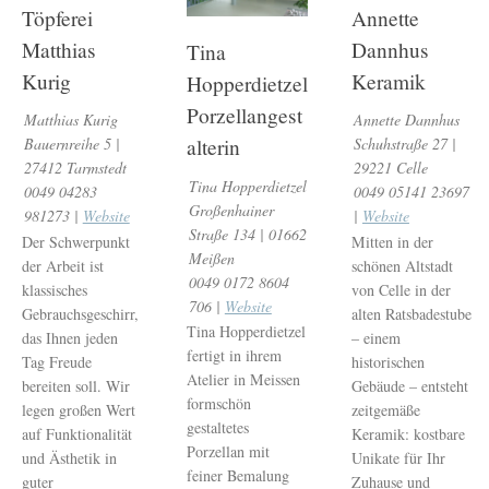
Töpferei
Annette
Matthias
Dannhus
Tina
Kurig
Keramik
Hopperdietzel
Porzellangest
Matthias Kurig
Annette Dannhus
alterin
Bauernreihe 5 |
Schuhstraße 27 |
27412 Tarmstedt
29221 Celle
Tina Hopperdietzel
0049 04283
0049 05141 23697
Großenhainer
981273 |
Website
|
Website
Straße 134 | 01662
Der Schwerpunkt
Mitten in der
Meißen
der Arbeit ist
schönen Altstadt
0049 0172 8604
klassisches
von Celle in der
706 |
Website
Gebrauchsgeschirr,
alten Ratsbadestube
Tina Hopperdietzel
das Ihnen jeden
– einem
fertigt in ihrem
Tag Freude
historischen
Atelier in Meissen
bereiten soll. Wir
Gebäude – entsteht
formschön
legen großen Wert
zeitgemäße
gestaltetes
auf Funktionalität
Keramik: kostbare
Porzellan mit
und Ästhetik in
Unikate für Ihr
feiner Bemalung
guter
Zuhause und