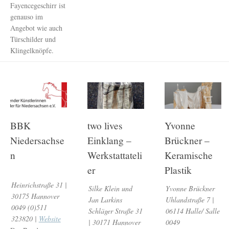
Fayencegeschirr ist
genauso im
Angebot wie auch
Türschilder und
Klingelknöpfe.
BBK
two lives
Yvonne
Niedersachse
Einklang –
Brückner –
n
Werkstattateli
Keramische
er
Plastik
Heinrichstraße 31 |
Silke Klein und
Yvonne Brückner
30175 Hannover
Jan Larkins
Uhlandstraße 7 |
0049 (0)511
Schläger Straße 31
06114 Halle/ Salle
323820 |
Website
| 30171 Hannover
0049