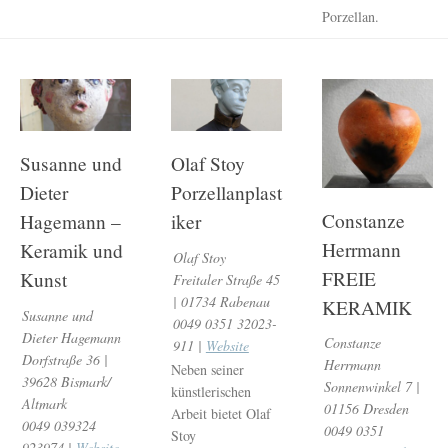
Porzellan.
Susanne und
Olaf Stoy
Dieter
Porzellanplast
Constanze
Hagemann –
iker
Herrmann
Keramik und
Olaf Stoy
FREIE
Kunst
Freitaler Straße 45
| 01734 Rabenau
KERAMIK
Susanne und
0049 0351 32023-
Dieter Hagemann
Constanze
911 |
Website
Dorfstraße 36 |
Herrmann
Neben seiner
39628 Bismark/
Sonnenwinkel 7 |
künstlerischen
Altmark
01156 Dresden
Arbeit bietet Olaf
0049 039324
0049 0351
Stoy
923974 |
Website