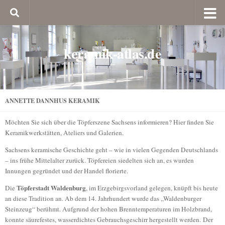
keramik-atlas.de
ANNETTE DANNHUS KERAMIK
Möchten Sie sich über die Töpferszene Sachsens informieren? Hier finden Sie
Keramikwerkstätten, Ateliers und Galerien.
Sachsens keramische Geschichte geht – wie in vielen Gegenden Deutschlands
– ins frühe Mittelalter zurück. Töpfereien siedelten sich an, es wurden
Innungen gegründet und der Handel florierte.
Töpferstadt Waldenburg
Die
, im Erzgebirgsvorland gelegen, knüpft bis heute
an diese Tradition an. Ab dem 14. Jahrhundert wurde das „Waldenburger
Steinzeug“ berühmt. Aufgrund der hohen Brenntemperaturen im Holzbrand,
konnte säurefestes, wasserdichtes Gebrauchsgeschirr hergestellt werden. Der