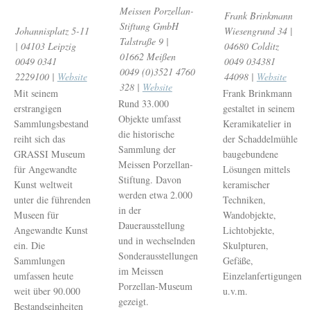
Meissen Porzellan-
Frank Brinkmann
Stiftung GmbH
Johannisplatz 5-11
Wiesengrund 34 |
Talstraße 9 |
| 04103 Leipzig
04680 Colditz
01662 Meißen
0049 0341
0049 034381
0049 (0)3521 4760
2229100 |
Website
44098 |
Website
328 |
Website
Mit seinem
Frank Brinkmann
Rund 33.000
erstrangigen
gestaltet in seinem
Objekte umfasst
Sammlungsbestand
Keramikatelier in
die historische
reiht sich das
der Schaddelmühle
Sammlung der
GRASSI Museum
baugebundene
Meissen Porzellan-
für Angewandte
Lösungen mittels
Stiftung. Davon
Kunst weltweit
keramischer
werden etwa 2.000
unter die führenden
Techniken,
in der
Museen für
Wandobjekte,
Dauerausstellung
Angewandte Kunst
Lichtobjekte,
und in wechselnden
ein. Die
Skulpturen,
Sonderausstellungen
Sammlungen
Gefäße,
im Meissen
umfassen heute
Einzelanfertigungen
Porzellan-Museum
weit über 90.000
u.v.m.
gezeigt.
Bestandseinheiten