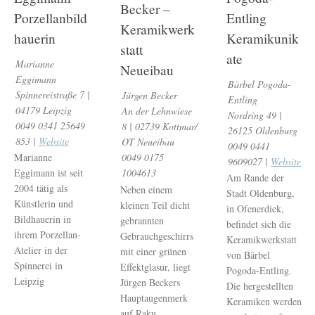
Becker –
Porzellanbild
Entling
Keramikwerk
hauerin
Keramikunik
statt
ate
Marianne
Neueibau
Eggimann
Bärbel Pogoda-
Spinnereistraße 7 |
Jürgen Becker
Entling
04179 Leipzig
An der Lehnwiese
Nordring 49 |
0049 0341 25649
8 | 02739 Kottmar/
26125 Oldenburg
853 |
Website
OT Neueibau
0049 0441
0049 0175
Marianne
9609027 |
Website
1004613
Eggimann ist seit
Am Rande der
2004 tätig als
Neben einem
Stadt Oldenburg,
Künstlerin und
kleinen Teil dicht
in Ofenerdiek,
Bildhauerin in
gebrannten
befindet sich die
ihrem Porzellan-
Gebrauchgeschirrs
Keramikwerkstatt
Atelier in der
mit einer grünen
von Bärbel
Spinnerei in
Effektglasur, liegt
Pogoda-Entling.
Leipzig
Jürgen Beckers
Die hergestellten
Hauptaugenmerk
Keramiken werden
auf Raku