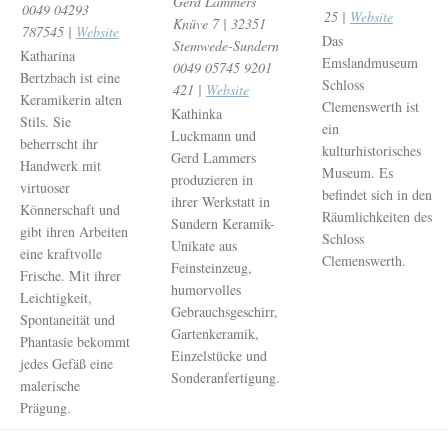
Gerd Lammers
0049 04293
25 |
Website
Knüve 7 | 32351
787545 |
Website
Das
Stemwede-Sundern
Katharina
Emslandmuseum
0049 05745 9201
Bertzbach ist eine
Schloss
421 |
Website
Keramikerin alten
Clemenswerth ist
Kathinka
Stils. Sie
ein
Luckmann und
beherrscht ihr
kulturhistorisches
Gerd Lammers
Handwerk mit
Museum. Es
produzieren in
virtuoser
befindet sich in den
ihrer Werkstatt in
Könnerschaft und
Räumlichkeiten des
Sundern Keramik-
gibt ihren Arbeiten
Schloss
Unikate aus
eine kraftvolle
Clemenswerth.
Feinsteinzeug,
Frische. Mit ihrer
humorvolles
Leichtigkeit,
Gebrauchsgeschirr,
Spontaneität und
Gartenkeramik,
Phantasie bekommt
Einzelstücke und
jedes Gefäß eine
Sonderanfertigung.
malerische
Prägung.