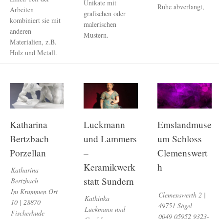
Unikate mit
Ruhe abverlangt,
Arbeiten
grafischen oder
kombiniert sie mit
malerischen
anderen
Mustern.
Materialien, z.B.
Holz und Metall.
Katharina
Luckmann
Emslandmuse
Bertzbach
und Lammers
um Schloss
Porzellan
–
Clemenswert
Keramikwerk
h
Katharina
statt Sundern
Bertzbach
Im Krummen Ort
Clemenswerth 2 |
Kathinka
10 | 28870
49751 Sögel
Luckmann und
Fischerhude
0049 05952 9323-