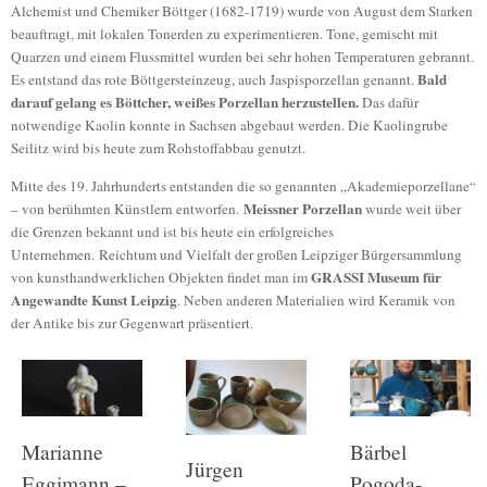
Alchemist und Chemiker Böttger (1682-1719) wurde von August dem Starken
beauftragt, mit lokalen Tonerden zu experimentieren. Tone, gemischt mit
Quarzen und einem Flussmittel wurden bei sehr hohen Temperaturen gebrannt.
Bald
Es entstand das rote Böttgersteinzeug, auch Jaspisporzellan genannt.
darauf gelang es Böttcher, weißes Porzellan herzustellen.
Das dafür
notwendige Kaolin konnte in Sachsen abgebaut werden. Die Kaolingrube
Seilitz wird bis heute zum Rohstoffabbau genutzt.
Mitte des 19. Jahrhunderts entstanden die so genannten „Akademieporzellane“
Meissner Porzellan
– von berühmten Künstlern entworfen.
wurde weit über
die Grenzen bekannt und ist bis heute ein erfolgreiches
Unternehmen. Reichtum und Vielfalt der großen Leipziger Bürgersammlung
GRASSI Museum für
von kunsthandwerklichen Objekten findet man im
Angewandte Kunst Leipzig
. Neben anderen Materialien wird Keramik von
der Antike bis zur Gegenwart präsentiert.
Marianne
Bärbel
Jürgen
Eggimann –
Pogoda-