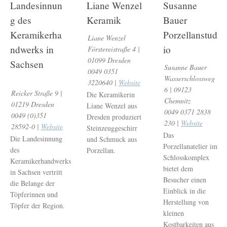
Landesinnun
Liane Wenzel
Susanne
g des
Keramik
Bauer
Keramikerha
Porzellanstud
Liane Wenzel
ndwerks in
io
Förstereistraße 4 |
01099 Dresden
Sachsen
Susanne Bauer
0049 0351
Wasserschlossweg
3220640 |
Website
6 | 09123
Reicker Straße 9 |
Die Keramikerin
Chemnitz
01219 Dresden
Liane Wenzel aus
0049 0371 2838
0049 (0)351
Dresden produziert
230 |
Website
28592-0 |
Website
Steinzeuggeschirr
Das
Die Landesinnung
und Schmuck aus
Porzellanatelier im
des
Porzellan.
Schlosskomplex
Keramikerhandwerks
bietet dem
in Sachsen vertritt
Besucher einen
die Belange der
Einblick in die
Töpferinnen und
Herstellung von
Töpfer der Region.
kleinen
Kostbarkeiten aus