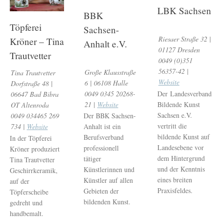
LBK Sachsen
BBK
Töpferei
Sachsen-
Riesaer Straße 32 |
Kröner – Tina
Anhalt e.V.
01127 Dresden
Trautvetter
0049 (0)351
56357-42 |
Große Klausstraße
Tina Trautvetter
Website
6 | 06108 Halle
Dorfstraße 48 |
0049 0345 20268-
Der Landesverband
06647 Bad Bibra
21 |
Website
Bildende Kunst
OT Altenroda
Sachsen e.V.
0049 034465 269
Der BBK Sachsen-
vertritt die
734 |
Website
Anhalt ist ein
bildende Kunst auf
Berufsverband
In der Töpferei
Landesebene vor
professionell
Kröner produziert
dem Hintergrund
tätiger
Tina Trautvetter
und der Kenntnis
Künstlerinnen und
Geschirrkeramik,
eines breiten
Künstler auf allen
auf der
Praxisfeldes.
Gebieten der
Töpferscheibe
bildenden Kunst.
gedreht und
handbemalt.