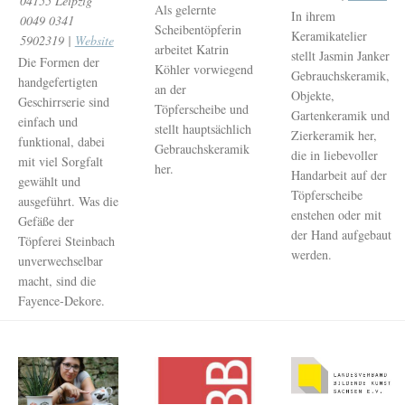
04155 Leipzig
Als gelernte
In ihrem
0049 0341
Scheibentöpferin
Keramikatelier
5902319 |
Website
arbeitet Katrin
stellt Jasmin Janker
Die Formen der
Köhler vorwiegend
Gebrauchskeramik,
handgefertigten
an der
Objekte,
Geschirrserie sind
Töpferscheibe und
Gartenkeramik und
einfach und
stellt hauptsächlich
Zierkeramik her,
funktional, dabei
Gebrauchskeramik
die in liebevoller
mit viel Sorgfalt
her.
Handarbeit auf der
gewählt und
Töpferscheibe
ausgeführt. Was die
enstehen oder mit
Gefäße der
der Hand aufgebaut
Töpferei Steinbach
werden.
unverwechselbar
macht, sind die
Fayence-Dekore.