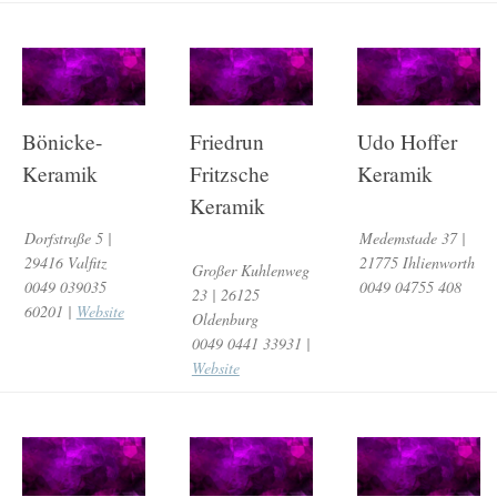
Bönicke-
Friedrun
Udo Hoffer
Keramik
Fritzsche
Keramik
Keramik
Dorfstraße 5 |
Medemstade 37 |
29416 Valfitz
21775 Ihlienworth
Großer Kuhlenweg
0049 039035
0049 04755 408
23 | 26125
60201 |
Website
Oldenburg
0049 0441 33931 |
Website