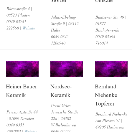
Bärenstraße 4 |
08523 Plauen
Julius-Ebeling-
Bautzener Str. 49 |
0049 03741
Straße 9 | 06112
01877
222568 |
Website
Halle
Bischofswerda
0049 0345
0049 03594
1206940
716014
Heiner Bauer
Nordsee-
Bernhard
Keramik
Keramik
Niehenke
Töpferei
Uschi Gries
Priessnitzstraße 44
Jeversche Straße
Bernhard Niehenke
| 01099 Dresden
22a | 26382
Am Plessen 51 |
0049 0351
Wilhelmshaven
49205 Hasbergen
7997883 |
Website
0049 04421