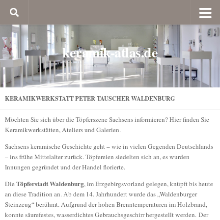
keramik-atlas.de
KERAMIKWERKSTATT PETER TAUSCHER WALDENBURG
Möchten Sie sich über die Töpferszene Sachsens informieren? Hier finden Sie
Keramikwerkstätten, Ateliers und Galerien.
Sachsens keramische Geschichte geht – wie in vielen Gegenden Deutschlands
– ins frühe Mittelalter zurück. Töpfereien siedelten sich an, es wurden
Innungen gegründet und der Handel florierte.
Töpferstadt Waldenburg
Die
, im Erzgebirgsvorland gelegen, knüpft bis heute
an diese Tradition an. Ab dem 14. Jahrhundert wurde das „Waldenburger
Steinzeug“ berühmt. Aufgrund der hohen Brenntemperaturen im Holzbrand,
konnte säurefestes, wasserdichtes Gebrauchsgeschirr hergestellt werden. Der