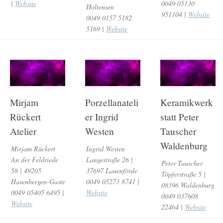
|
Website
0049 05130
Holtensen
951104 |
Website
0049 0157 5182
5169 |
Website
Mirjam
Porzellanateli
Keramikwerk
Rückert
er Ingrid
statt Peter
Atelier
Westen
Tauscher
Waldenburg
Mirjam Rückert
Ingrid Westen
An der Feldriede
Langestraße 26 |
Peter Tauscher
58 | 49205
37697 Lauenförde
Töpferstraße 5 |
Hasenbergen-Gaste
0049 05273 8741 |
08396 Waldenburg
0049 05405 6495 |
Website
0049 037608
Website
22464 |
Website