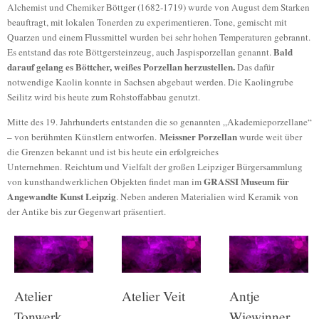
Alchemist und Chemiker Böttger (1682-1719) wurde von August dem Starken
beauftragt, mit lokalen Tonerden zu experimentieren. Tone, gemischt mit
Quarzen und einem Flussmittel wurden bei sehr hohen Temperaturen gebrannt.
Bald
Es entstand das rote Böttgersteinzeug, auch Jaspisporzellan genannt.
darauf gelang es Böttcher, weißes Porzellan herzustellen.
Das dafür
notwendige Kaolin konnte in Sachsen abgebaut werden. Die Kaolingrube
Seilitz wird bis heute zum Rohstoffabbau genutzt.
Mitte des 19. Jahrhunderts entstanden die so genannten „Akademieporzellane“
Meissner Porzellan
– von berühmten Künstlern entworfen.
wurde weit über
die Grenzen bekannt und ist bis heute ein erfolgreiches
Unternehmen. Reichtum und Vielfalt der großen Leipziger Bürgersammlung
GRASSI Museum für
von kunsthandwerklichen Objekten findet man im
Angewandte Kunst Leipzig
. Neben anderen Materialien wird Keramik von
der Antike bis zur Gegenwart präsentiert.
Atelier
Atelier Veit
Antje
Tonwerk
Wiewinner