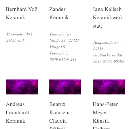
Bernhard Voß
Zander
Jana Kalisch
Keramik
Keramik
Keramikwerk
statt
Moorende 149 |
Fahrenholzer
21635 Jork
Straße 24 | 21423
Hauptstraße 37 |
Drage OT
09518
Fahrenholz
Großrückerswalde
0049 04179 248
0049 03735 90586
Andreas
Beatrix
Hans-Peter
Leonhardt
Krause u.
Meyer –
Keramik
Claudia
Künstl.
Stölzel
Unikate