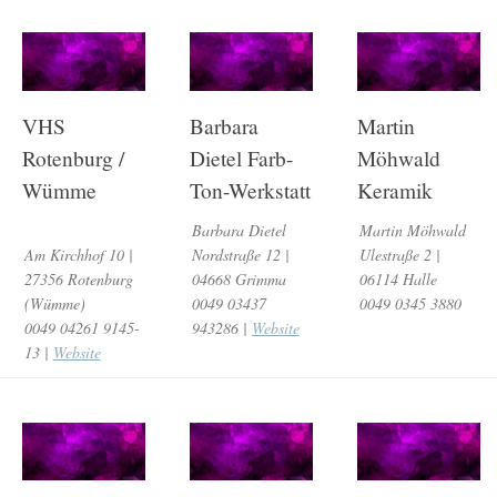
VHS
Barbara
Martin
Rotenburg /
Dietel Farb-
Möhwald
Wümme
Ton-Werkstatt
Keramik
Barbara Dietel
Martin Möhwald
Am Kirchhof 10 |
Nordstraße 12 |
Ulestraße 2 |
27356 Rotenburg
04668 Grimma
06114 Halle
(Wümme)
0049 03437
0049 0345 3880
0049 04261 9145-
943286 |
Website
13 |
Website