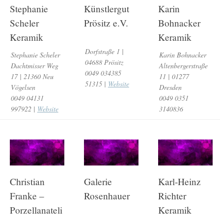
Stephanie
Künstlergut
Karin
Scheler
Prösitz e.V.
Bohnacker
Keramik
Keramik
Dorfstraße 1 |
Stephanie Scheler
Karin Bohnacker
04688 Prösitz
Dachtmisser Weg
Altenbergerstraße
0049 034385
17 | 21360 Neu
11 | 01277
51315 |
Website
Vögelsen
Dresden
0049 04131
0049 0351
997922 |
Website
3140836
Christian
Galerie
Karl-Heinz
Franke –
Rosenhauer
Richter
Porzellanateli
Keramik