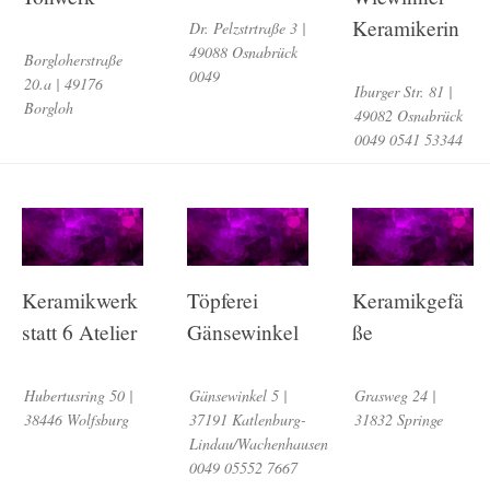
Keramikerin
Dr. Pelzstrtraße 3 |
49088 Osnabrück
Borgloherstraße
0049
20.a | 49176
Iburger Str. 81 |
Borgloh
49082 Osnabrück
0049 0541 53344
Keramikwerk
Töpferei
Keramikgefä
statt 6 Atelier
Gänsewinkel
ße
Hubertusring 50 |
Gänsewinkel 5 |
Grasweg 24 |
38446 Wolfsburg
37191 Katlenburg-
31832 Springe
Lindau/Wachenhausen
0049 05552 7667