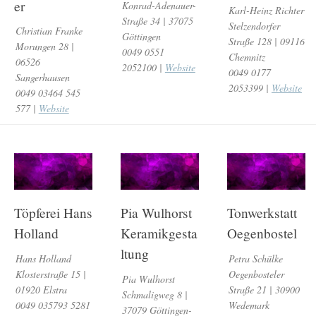
er
Konrad-Adenauer-
Karl-Heinz Richter
Straße 34 | 37075
Stelzendorfer
Christian Franke
Göttingen
Straße 128 | 09116
Morungen 28 |
0049 0551
Chemnitz
06526
2052100 |
Website
0049 0177
Sangerhausen
2053399 |
Website
0049 03464 545
577 |
Website
Töpferei Hans
Pia Wulhorst
Tonwerkstatt
Holland
Keramikgesta
Oegenbostel
ltung
Hans Holland
Petra Schülke
Klosterstraße 15 |
Oegenbosteler
Pia Wulhorst
01920 Elstra
Straße 21 | 30900
Schmaligweg 8 |
0049 035793 5281
Wedemark
37079 Göttingen-