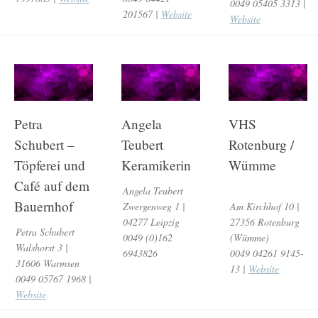
0049 05405 3313 |
201567 |
Website
Website
Petra
Angela
VHS
Schubert –
Teubert
Rotenburg /
Töpferei und
Keramikerin
Wümme
Café auf dem
Angela Teubert
Bauernhof
Zwergenweg 1 |
Am Kirchhof 10 |
04277 Leipzig
27356 Rotenburg
Petra Schubert
0049 (0)162
(Wümme)
Walshorst 3 |
6943826
0049 04261 9145-
31606 Warmsen
13 |
Website
0049 05767 1968 |
Website