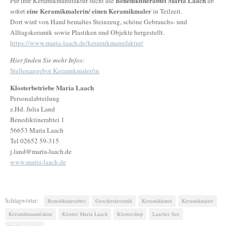
Benediktinerabtei Maria Laach
Für ihre Keramikmanufaktur sucht die
ab
eine Keramikmalerin/ einen Keramikmaler
sofort
in Teilzeit.
Dort wird von Hand bemaltes Steinzeug, schöne Gebrauchs- und
Alltagskeramik sowie Plastiken und Objekte hergestellt.
https://www.maria-laach.de/keramikmanufaktur/
Hier finden Sie mehr Infos:
Stellenangebot Keramikmaler/in
Klosterbetriebe Maria Laach
Personalabteilung
z.Hd. Julia Land
Benediktinerabtei 1
56653 Maria Laach
Tel 02652 59-315
j.land@maria-laach.de
www.maria-laach.de
Schlagwörter:
Benediktinerabtei
Geschirrkeramik
Keramikkunst
Keramikmaler
Keramikmanufaktur
Kloster Maria Laach
Klostershop
Laacher See