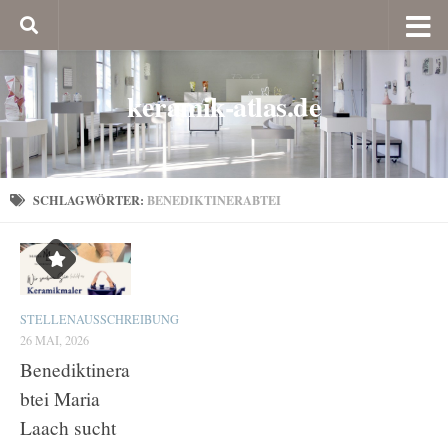
keramik-atlas.de
SCHLAGWÖRTER:
BENEDIKTINERABTEI
STELLENAUSSCHREIBUNG
26 MAI, 2026
Benediktinera
btei Maria
Laach sucht