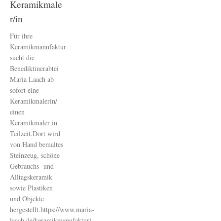
Keramikmale
r/in
Für ihre
Keramikmanufaktur
sucht die
Benediktinerabtei
Maria Laach ab
sofort eine
Keramikmalerin/
einen
Keramikmaler in
Teilzeit.Dort wird
von Hand bemaltes
Steinzeug, schöne
Gebrauchs- und
Alltagskeramik
sowie Plastiken
und Objekte
hergestellt.https://www.maria-
laach.de/keramikmanufaktur/