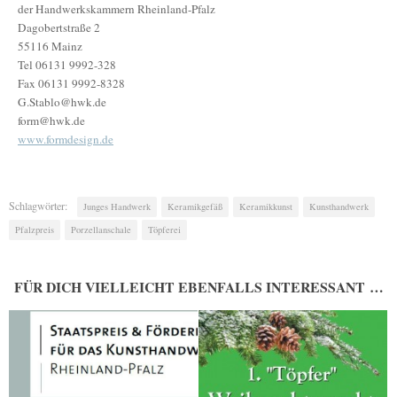
der Handwerkskammern Rheinland-Pfalz
Dagobertstraße 2
55116 Mainz
Tel 06131 9992-328
Fax 06131 9992-8328
G.Stablo@hwk.de
form@hwk.de
www.formdesign.de
Schlagwörter:
Junges Handwerk
Keramikgefäß
Keramikkunst
Kunsthandwerk
Pfalzpreis
Porzellanschale
Töpferei
FÜR DICH VIELLEICHT EBENFALLS INTERESSANT …